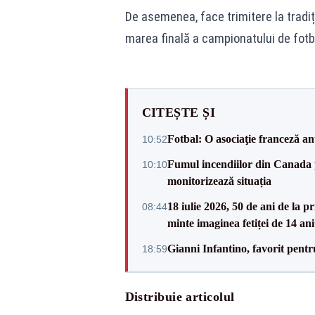
De asemenea, face trimitere la tradiț
marea finală a campionatului de fotb
CITEȘTE ȘI
Fotbal: O asociaţie franceză a
10:52
Fumul incendiilor din Canada 
10:10
monitorizează situația
18 iulie 2026, 50 de ani de la 
08:44
minte imaginea fetiței de 14 ani
Gianni Infantino, favorit pentr
18:59
Distribuie articolul