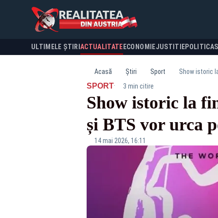
ULTIMELE ȘTIRI
ACTUALITATE
ECONOMIE
JUSTITIE
POLITICA
Acasă
Știri
Sport
Show istoric l
·
SPORT
3 min citire
Show istoric la f
și BTS vor urca p
14 mai 2026, 16:11