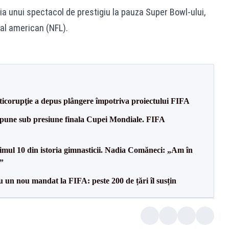
ia unui spectacol de prestigiu la pauza Super Bowl-ului,
al american (NFL).
nticorupţie a depus plângere împotriva proiectului FIFA
pune sub presiune finala Cupei Mondiale. FIFA
primul 10 din istoria gimnasticii. Nadia Comăneci: „Am în
”
u un nou mandat la FIFA: peste 200 de țări îl susțin