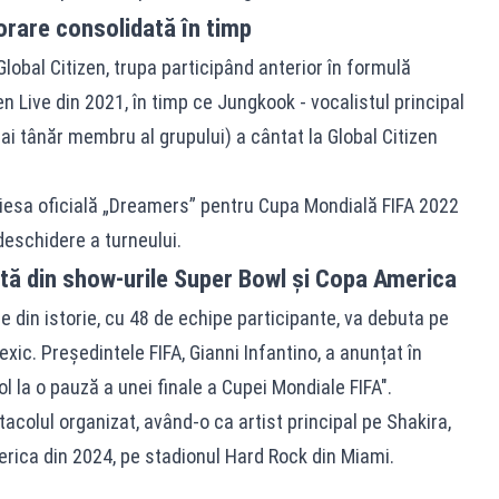
borare consolidată în timp
lobal Citizen, trupa participând anterior în formulă
n Live din 2021, în timp ce Jungkook - vocalistul principal
ai tânăr membru al grupului) a cântat la Global Citizen
piesa oficială „Dreamers” pentru Cupa Mondială FIFA 2022
deschidere a turneului.
ată din show-urile Super Bowl și Copa America
 din istorie, cu 48 de echipe participante, va debuta pe
exic. Președintele FIFA, Gianni Infantino, a anunțat în
l la o pauză a unei finale a Cupei Mondiale FIFA".
acolul organizat, având-o ca artist principal pe Shakira,
erica din 2024, pe stadionul Hard Rock din Miami.