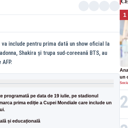
CE
1
 va include pentru prima dată un show oficial la
adonna, Shakira și trupa sud-coreeană BTS, au
e AFP.
Ana
un 
Soci
por
te programată pe data de 19 iulie, pe stadionul
 marca prima ediție a Cupei Mondiale care include un
ui.
ală și educațională