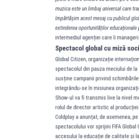
muzica este un limbaj universal care tra
împărtășim acest mesaj cu publicul glob
extinderea oportunităților educaționale 
intermediul agenției care îi manager
Spectacol global cu miză soci
Global Citizen, organizație internați
spectacolul din pauza meciului de la
susține campanii privind schimbările 
integrându-se în misiunea organizație
Show-ul va fi transmis live la nivel mo
rolul de director artistic al producției
Coldplay a anunțat, de asemenea, pe r
spectacolului vor sprijini FIFA Global
accesului la educație de calitate și l