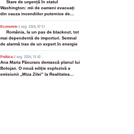
3
Stare de urgență în statul
Washington: mii de oameni evacuați
din cauza incendiilor puternice de
vegetație
4
Economie
-
3 aug. 2026, 07:51
România, la un pas de blackout, tot
mai dependentă de importuri. Semnal
de alarmă tras de un expert în energie
5
Politica
-
2 aug. 2026, 15:42
Ana Maria Păcuraru demască planul lui
Bolojan. O nouă ediție explozivă a
emisiunii „Miza Zilei” la Realitatea
PLUS