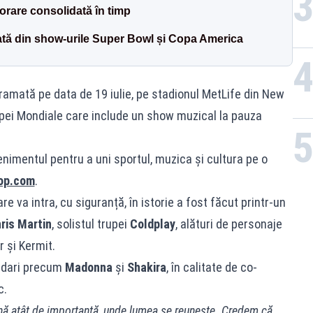
orare consolidată în timp
ată din show-urile Super Bowl și Copa America
ramată pe data de 19 iulie, pe stadionul MetLife din New
upei Mondiale care include un show muzical la pauza
venimentul pentru a uni sportul, muzica și cultura pe o
op.com
.
 va intra, cu siguranță, în istorie a fost făcut printr-un
ris Martin
, solistul trupei
Coldplay
, alături de personaje
 și Kermit.
endari precum
Madonna
și
Shakira
, în calitate de co-
c.
ă atât de importantă, unde lumea se reunește. Credem că