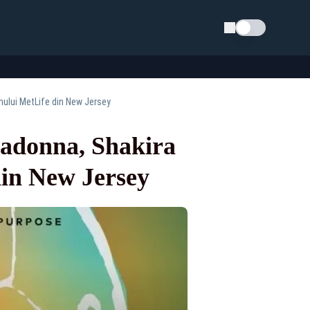
Schimba tema
onului MetLife din New Jersey
 Madonna, Shakira
din New Jersey