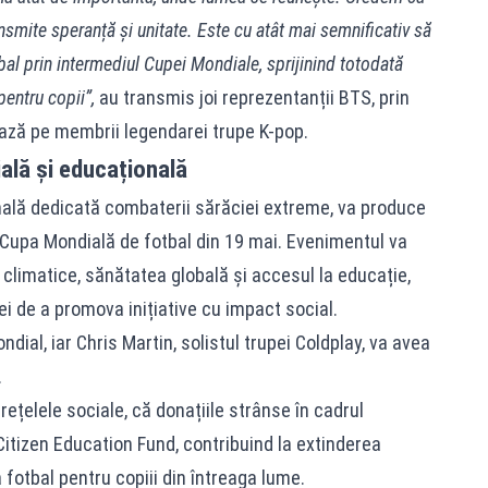
nsmite speranță și unitate. Este cu atât mai semnificativ să
al prin intermediul Cupei Mondiale, sprijinind totodată
pentru copii”,
au transmis joi reprezentanții BTS, prin
iază pe membrii legendarei trupe K-pop.
ală și educațională
onală dedicată combaterii sărăciei extreme, va produce
 Cupa Mondială de fotbal din 19 mai. Evenimentul va
climatice, sănătatea globală și accesul la educație,
i de a promova inițiative cu impact social.
ndial, iar Chris Martin, solistul trupei Coldplay, va avea
.
ețelele sociale, că donațiile strânse în cadrul
 Citizen Education Fund, contribuind la extinderea
a fotbal pentru copiii din întreaga lume.