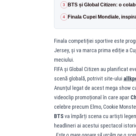
BTS și Global Citizen: o colab
3
Finala Cupei Mondiale, inspir
4
Finala competiției sportive este prog
Jersey, și va marca prima ediție a C
meciului.
FIFA și Global Citizen au planificat e
scenă globală, potrivit site-ului
allkp
Anunțul legat de acest mega show care
videoclip promoțional în care apar
Ch
celebre precum Elmo, Cookie Monster
BTS
va împărți scena cu artiști leg
headlineri ai acestui spectacol istori
„Este o mare onoare să urcăm pe o scen