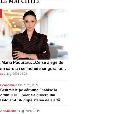
LE MAI CITITE
 Maria Păcuraru: „Ce se alege de
om căruia i se închide singura lui
ale
·
2 aug. 2026, 23:25
tiță?”
2
Economie
-
2 aug. 2026, 23:29
Centralele pe cărbune, închise la
ordinul UE. Ipocrizia guvernului
Bolojan-USR după starea de alertă
Actualitate
-
3 aug. 2026, 07:19