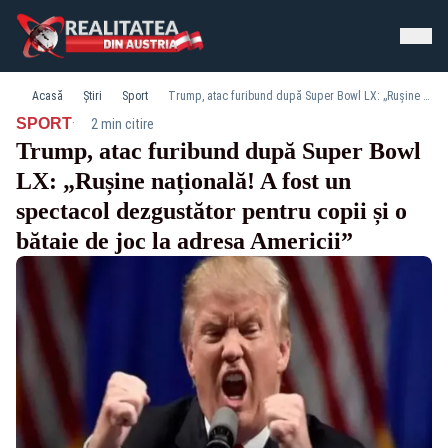
Acasă
Știri
Sport
Trump, atac furibund după Super Bowl LX: „Rușine națională! A fost un spectacol dezgustător pentru copii și o bătaie de joc la adresa Americii”
·
SPORT
2 min citire
Trump, atac furibund după Super Bowl
LX: „Rușine națională! A fost un
spectacol dezgustător pentru copii și o
bătaie de joc la adresa Americii”