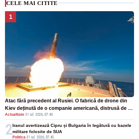
CELE MAI CITITE
1
Atac fără precedent al Rusiei. O fabrică de drone din
Kiev deținută de o companie americană, distrusă de o
Actualitate
·
31 iul. 2026, 07:40
rachetă rusească
2
Iranul avertizează Cipru și Bulgaria în legătură cu bazele
militare folosite de SUA
Politica
-
31 iul. 2026, 07:45