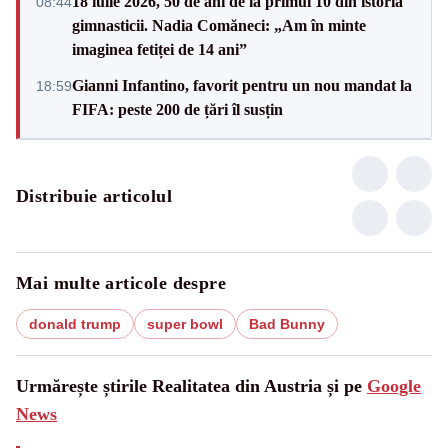
18 iulie 2026, 50 de ani de la primul 10 din istoria
08:44
gimnasticii. Nadia Comăneci: „Am în minte
imaginea fetiței de 14 ani”
Gianni Infantino, favorit pentru un nou mandat la
18:59
FIFA: peste 200 de țări îl susțin
Distribuie articolul
Mai multe articole despre
donald trump
super bowl
Bad Bunny
Urmărește știrile Realitatea din Austria și pe
Google
News