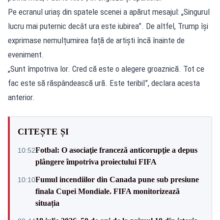
Pe ecranul uriaș din spatele scenei a apărut mesajul: „Singurul
lucru mai puternic decât ura este iubirea”. De altfel, Trump își
exprimase nemulțumirea față de artiști încă înainte de
eveniment.
„Sunt împotriva lor. Cred că este o alegere groaznică. Tot ce
fac este să răspândească ură. Este teribil”, declara acesta
anterior.
CITEȘTE ȘI
Fotbal: O asociaţie franceză anticorupţie a depus
10:52
plângere împotriva proiectului FIFA
Fumul incendiilor din Canada pune sub presiune
10:10
finala Cupei Mondiale. FIFA monitorizează
situația