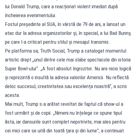
lui Donald Trump, care a reacționat violent imediat după
încheierea evenimentului.
Fostul președinte al SUA, în vârstă de 79 de ani, a lansat un
atac dur la adresa organizatorilor și, în special, a lui Bad Bunny,
pe care l-a criticat pentru stilul și mesajul transmis.
Pe platforma sa, Truth Social, Trump a catalogat momentul
artistic drept „unul dintre cele mai slabe spectacole din istoria
Super Bowl-ului”. „A fost absolut îngrozitor. Nu are nicio logică
și reprezintă o insultă la adresa valorilor Americii. Nu reflectă
deloc succesul, creativitatea sau excelența noastră”, a scris
acesta.
Mai mult, Trump s-a arătat revoltat de faptul că show-ul a
fost urmărit și de copii. „Nimeni nu înțelege ce spune tipul
ăsta, iar dansurile sunt complet nepotrivite, mai ales pentru
cei mici care se uită din toată țara și din lume”, a continuat