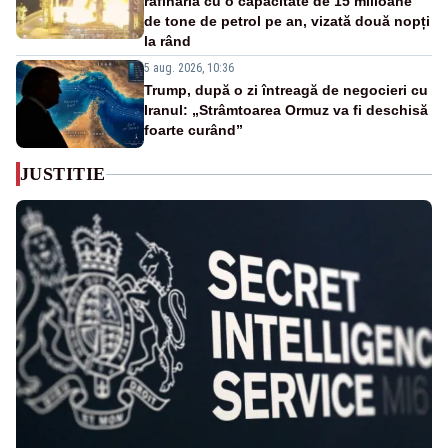
rafinăria cu o capacitate de 15 milioane
de tone de petrol pe an, vizată două nopți
la rând
5 aug. 2026, 10:36
Trump, după o zi întreagă de negocieri cu
Iranul: „Strâmtoarea Ormuz va fi deschisă
foarte curând”
JUSTITIE