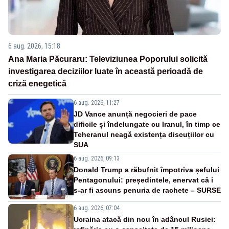
6 aug. 2026, 15:18
Ana Maria Păcuraru: Televiziunea Poporului solicită
investigarea deciziilor luate în această perioadă de
criză enegetică
6 aug. 2026, 11:27
JD Vance anunță negocieri de pace
dificile și îndelungate cu Iranul, în timp ce
Teheranul neagă existența discuțiilor cu
SUA
6 aug. 2026, 09:13
Donald Trump a răbufnit împotriva șefului
Pentagonului: președintele, enervat că i
s-ar fi ascuns penuria de rachete – SURSE
6 aug. 2026, 07:04
Ucraina atacă din nou în adâncul Rusiei: