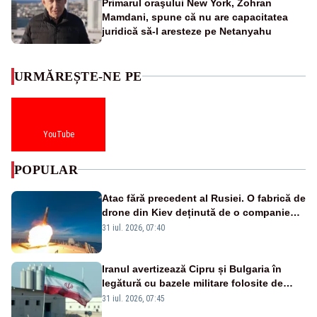
Primarul oraşului New York, Zohran
Mamdani, spune că nu are capacitatea
juridică să-l aresteze pe Netanyahu
URMĂREȘTE-NE PE
YouTube
POPULAR
Atac fără precedent al Rusiei. O fabrică de
drone din Kiev deținută de o companie
americană, distrusă de o rachetă
31 iul. 2026, 07:40
rusească
Iranul avertizează Cipru și Bulgaria în
legătură cu bazele militare folosite de
SUA
31 iul. 2026, 07:45