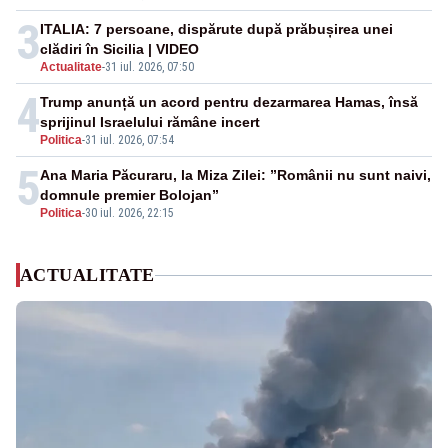
3
ITALIA: 7 persoane, dispărute după prăbușirea unei
clădiri în Sicilia | VIDEO
Actualitate
-
31 iul. 2026, 07:50
4
Trump anunță un acord pentru dezarmarea Hamas, însă
sprijinul Israelului rămâne incert
Politica
-
31 iul. 2026, 07:54
5
Ana Maria Păcuraru, la Miza Zilei: ”Românii nu sunt naivi,
domnule premier Bolojan”
Politica
-
30 iul. 2026, 22:15
ACTUALITATE