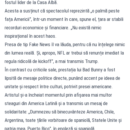
fostul lider de la Casa Albă.
Acesta a susținut că spectacolul reprezintă „o palmă peste
fața Americii”, într-un moment în care, spune el, țara ar stabili
recorduri economice și financiare. „Nu există nimic
inspirațional în acest haos.
Presa de tip Fake News îl va lăuda, pentru că nu înțelege nimic
din lumea reală. Și, apropo, NFL ar trebui să renunțe imediat la
regula ridicolă de kickoff”, a mai transmis Trump.
În contrast cu criticile sale, prestația lui Bad Bunny a fost
lipsită de mesaje politice directe, punând accent pe ideea de
unitate și respect între culturi, potrivit presei americane.
Artistul și-a încheiat momentul prin afișarea mai multor
steaguri din America Latină și a transmis un mesaj de
solidaritate: „Dumnezeu să binecuvânteze America, Chile,
Argentina, toate țările vorbitoare de spaniolă, Statele Unite și
patria mea, Puerto Rico”, în engleză și spaniolă.