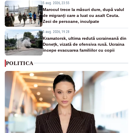
5 aug. 2026, 23:55
Marocul trece la măsuri dure, după valul
de migranți care a luat cu asalt Ceuta.
Zeci de persoane, inculpate
5 aug. 2026, 19:28
Kramatorsk, ultima redută ucraineană din
Donețk, vizată de ofensiva rusă. Ucraina
începe evacuarea familiilor cu copii
POLITICA