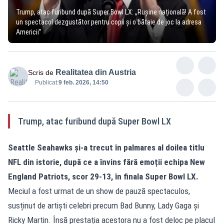
Trump, atac furibund după Super Bowl LX: „Rușine națională! A fost
un spectacol dezgustător pentru copii și o bătaie de joc la adresa
Americii”
Realitatea din Austria
Scris de
Publicat:
9 feb. 2026, 14:50
Trump, atac furibund după Super Bowl LX
Seattle Seahawks și-a trecut în palmares al doilea titlu
NFL din istorie, după ce a învins fără emoții echipa New
England Patriots, scor 29-13, în finala Super Bowl LX.
Meciul a fost urmat de un show de pauză spectaculos,
susținut de artiști celebri precum Bad Bunny, Lady Gaga și
Ricky Martin. Însă prestația acestora nu a fost deloc pe placul