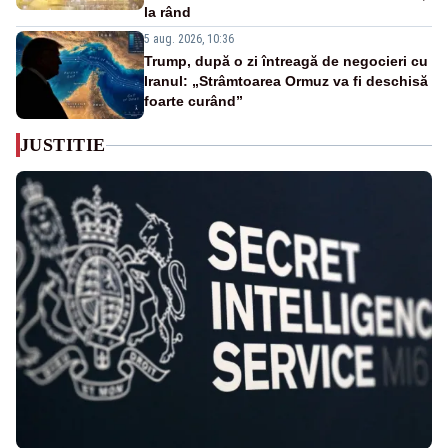
la rând
5 aug. 2026, 10:36
Trump, după o zi întreagă de negocieri cu
Iranul: „Strâmtoarea Ormuz va fi deschisă
foarte curând”
JUSTITIE