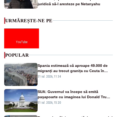
juridică să-l aresteze pe Netanyahu
URMĂREȘTE-NE PE
YouTube
POPULAR
Spania estimează că aproape 49.000 de
migranți au trecut granița cu Ceuta în
ultimele 24 de ore. Bilanțul morților a
31 iul. 2026, 11:34
ajuns la 19
SUA: Guvernul va începe să emită
paşapoarte cu imaginea lui Donald Trump
începând cu 8 august
31 iul. 2026, 15:20