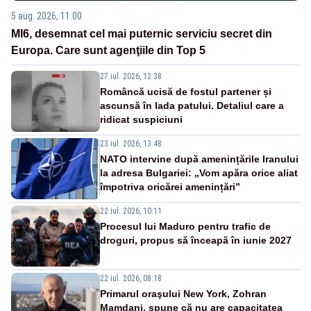
5 aug. 2026, 11:00
MI6, desemnat cel mai puternic serviciu secret din
Europa. Care sunt agenţiile din Top 5
27 iul. 2026, 12:38
Româncă ucisă de fostul partener și
ascunsă în lada patului. Detaliul care a
ridicat suspiciuni
23 iul. 2026, 13:48
NATO intervine după amenințările Iranului
la adresa Bulgariei: „Vom apăra orice aliat
împotriva oricărei amenințări”
22 iul. 2026, 10:11
Procesul lui Maduro pentru trafic de
droguri, propus să înceapă în iunie 2027
22 iul. 2026, 08:18
Primarul oraşului New York, Zohran
Mamdani, spune că nu are capacitatea