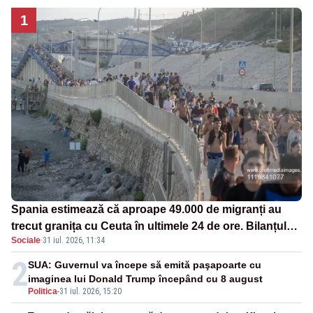
1
Spania estimează că aproape 49.000 de migranți au
trecut granița cu Ceuta în ultimele 24 de ore. Bilanțul
Sociale
·
31 iul. 2026, 11:34
morților a ajuns la 19
2
SUA: Guvernul va începe să emită paşapoarte cu
imaginea lui Donald Trump începând cu 8 august
Politica
-
31 iul. 2026, 15:20