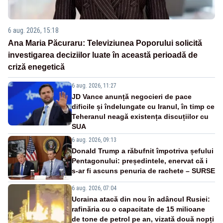
6 aug. 2026, 15:18
Ana Maria Păcuraru: Televiziunea Poporului solicită
investigarea deciziilor luate în această perioadă de
criză enegetică
6 aug. 2026, 11:27
JD Vance anunță negocieri de pace
dificile și îndelungate cu Iranul, în timp ce
Teheranul neagă existența discuțiilor cu
SUA
6 aug. 2026, 09:13
Donald Trump a răbufnit împotriva șefului
Pentagonului: președintele, enervat că i
s-ar fi ascuns penuria de rachete – SURSE
6 aug. 2026, 07:04
Ucraina atacă din nou în adâncul Rusiei:
rafinăria cu o capacitate de 15 milioane
de tone de petrol pe an, vizată două nopți