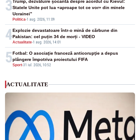
3
Trump, dezvăluire șocantă despre acordul cu Kievul:
Statele Unite pot lua «aproape tot ce vor» din minele
Ucrainei”
Politica
-
1 aug. 2026, 11:09
4
Explozie devastatoare într-o mină de cărbune din
Pakistan: cel puțin 34 de morți - VIDEO
Actualitate
-
1 aug. 2026, 14:01
5
Fotbal: O asociaţie franceză anticorupţie a depus
plângere împotriva proiectului FIFA
Sport
-
31 iul. 2026, 10:52
ACTUALITATE