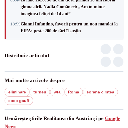
gimnasticii. Nadia Comăneci: „Am în minte
imaginea fetiței de 14 ani”
Gianni Infantino, favorit pentru un nou mandat la
18:59
FIFA: peste 200 de țări îl susțin
Distribuie articolul
Mai multe articole despre
eliminare
turneu
wta
Roma
sorana cirstea
coco gauff
Urmărește știrile Realitatea din Austria și pe
Google
News