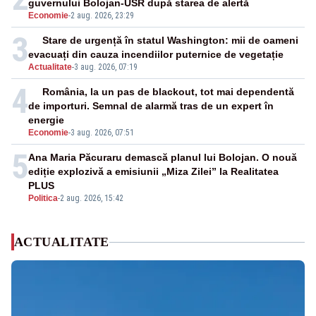
guvernului Bolojan-USR după starea de alertă
Economie
-
2 aug. 2026, 23:29
3
Stare de urgență în statul Washington: mii de oameni
evacuați din cauza incendiilor puternice de vegetație
Actualitate
-
3 aug. 2026, 07:19
4
România, la un pas de blackout, tot mai dependentă
de importuri. Semnal de alarmă tras de un expert în
energie
Economie
-
3 aug. 2026, 07:51
5
Ana Maria Păcuraru demască planul lui Bolojan. O nouă
ediție explozivă a emisiunii „Miza Zilei” la Realitatea
PLUS
Politica
-
2 aug. 2026, 15:42
ACTUALITATE