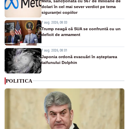
Meta, sancționată cu 567 de milioane de
dolari în cel mai sever verdict pe tema
siguranței copiilor
7 aug. 2026, 08:03
Trump neagă că SUA se confruntă cu un
deficit de armament
7 aug. 2026, 08:01
Japonia ordonă evacuări în așteptarea
taifunului Dolphin
POLITICA