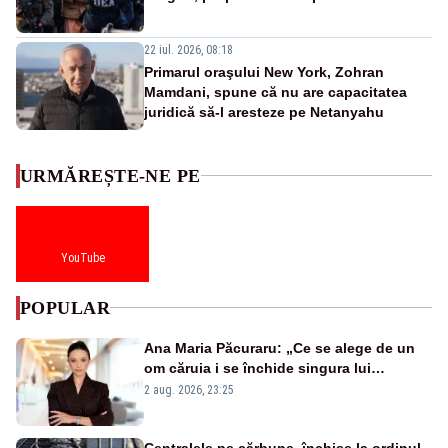
22 iul. 2026, 08:18
Primarul oraşului New York, Zohran
Mamdani, spune că nu are capacitatea
juridică să-l aresteze pe Netanyahu
URMĂREȘTE-NE PE
YouTube
POPULAR
Ana Maria Păcuraru: „Ce se alege de un
om căruia i se închide singura lui
portiță?”
2 aug. 2026, 23:25
Centralele pe cărbune, închise la ordinul