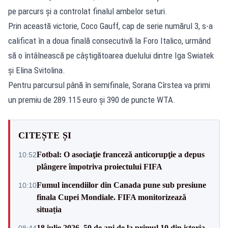
pe parcurs și a controlat finalul ambelor seturi.
Prin această victorie, Coco Gauff, cap de serie numărul 3, s-a
calificat în a doua finală consecutivă la Foro Italico, urmând
să o întâlnească pe câștigătoarea duelului dintre Iga Swiatek
și Elina Svitolina.
Pentru parcursul până în semifinale, Sorana Cîrstea va primi
un premiu de 289.115 euro și 390 de puncte WTA.
CITEȘTE ȘI
Fotbal: O asociaţie franceză anticorupţie a depus
10:52
plângere împotriva proiectului FIFA
Fumul incendiilor din Canada pune sub presiune
10:10
finala Cupei Mondiale. FIFA monitorizează
situația
18 iulie 2026, 50 de ani de la primul 10 din istoria
08:44