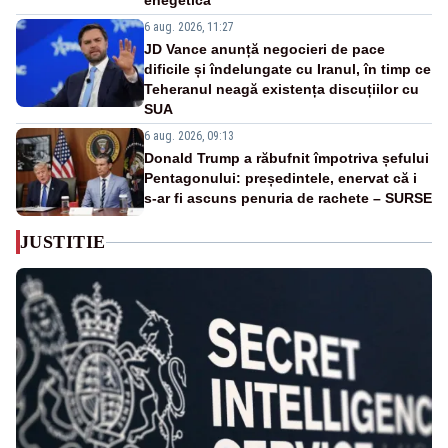
enegetică
6 aug. 2026, 11:27
JD Vance anunță negocieri de pace
dificile și îndelungate cu Iranul, în timp ce
Teheranul neagă existența discuțiilor cu
SUA
6 aug. 2026, 09:13
Donald Trump a răbufnit împotriva șefului
Pentagonului: președintele, enervat că i
s-ar fi ascuns penuria de rachete – SURSE
JUSTITIE