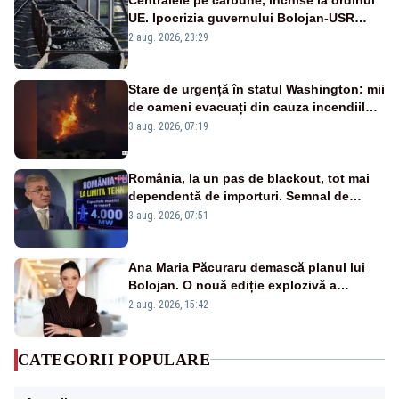
UE. Ipocrizia guvernului Bolojan-USR
după starea de alertă
2 aug. 2026, 23:29
Stare de urgență în statul Washington: mii
de oameni evacuați din cauza incendiilor
puternice de vegetație
3 aug. 2026, 07:19
România, la un pas de blackout, tot mai
dependentă de importuri. Semnal de
alarmă tras de un expert în energie
3 aug. 2026, 07:51
Ana Maria Păcuraru demască planul lui
Bolojan. O nouă ediție explozivă a
emisiunii „Miza Zilei” la Realitatea PLUS
2 aug. 2026, 15:42
CATEGORII POPULARE