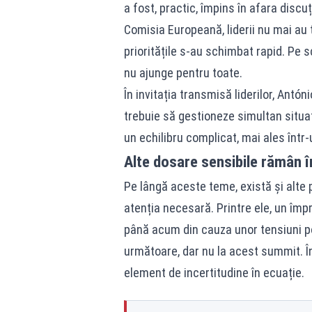
a fost, practic, împins în afara discuț
Comisia Europeană, liderii nu mai au
prioritățile s-au schimbat rapid. Pe s
nu ajunge pentru toate.
În invitația transmisă liderilor, Antó
trebuie să gestioneze simultan situați
un echilibru complicat, mai ales într
Alte dosare sensibile rămân î
Pe lângă aceste teme, există și alte 
atenția necesară. Printre ele, un împ
până acum din cauza unor tensiuni po
următoare, dar nu la acest summit. În
element de incertitudine în ecuație.