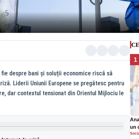
CE
1
 fie despre bani și soluții economice riscă să
criză. Liderii Uniunii Europene se pregătesc pentru
e, dar contextul tensionat din Orientul Mijlociu le
Ana
un 
Soci
por