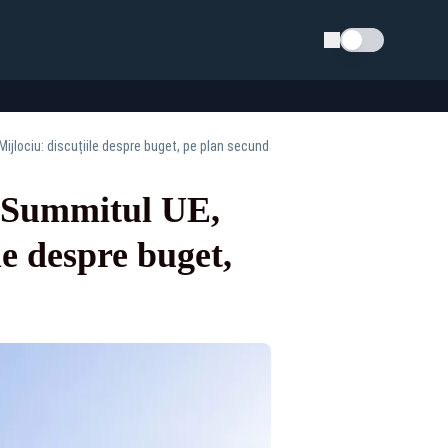
Schimba tema
ijlociu: discuțiile despre buget, pe plan secund
. Summitul UE,
le despre buget,