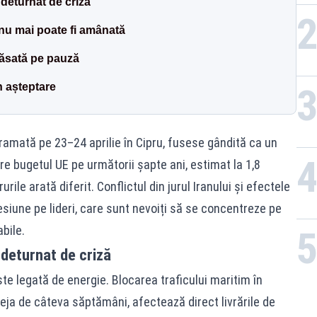
eturnat de criză
nu mai poate fi amânată
lăsată pe pauză
n așteptare
ramată pe 23–24 aprilie în Cipru, fusese gândită ca un
e bugetul UE pe următorii șapte ani, estimat la 1,8
rurile arată diferit. Conflictul din jurul Iranului și efectele
esiune pe lideri, care sunt nevoiți să se concentreze pe
bile.
deturnat de criză
ste legată de energie. Blocarea traficului maritim în
a de câteva săptămâni, afectează direct livrările de