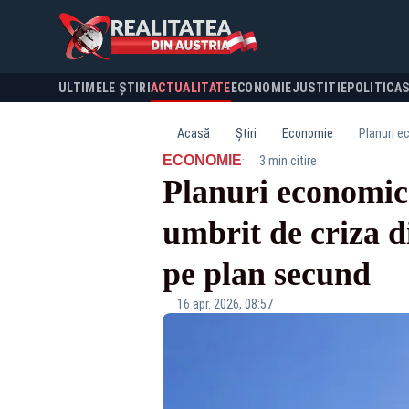
ULTIMELE ȘTIRI
ACTUALITATE
ECONOMIE
JUSTITIE
POLITICA
Acasă
Știri
Economie
Planuri e
·
ECONOMIE
3 min citire
Planuri economice
umbrit de criza d
pe plan secund
16 apr. 2026, 08:57