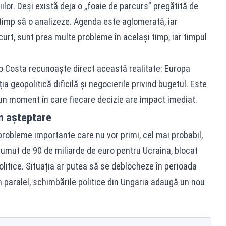
iilor. Deși există deja o „foaie de parcurs” pregătită de
 timp să o analizeze. Agenda este aglomerată, iar
curt, sunt prea multe probleme în același timp, iar timpul
nio Costa recunoaște direct această realitate: Europa
a geopolitică dificilă și negocierile privind bugetul. Este
-un moment în care fiecare decizie are impact imediat.
n așteptare
probleme importante care nu vor primi, cel mai probabil,
rumut de 90 de miliarde de euro pentru Ucraina, blocat
litice. Situația ar putea să se deblocheze în perioada
 paralel, schimbările politice din Ungaria adaugă un nou