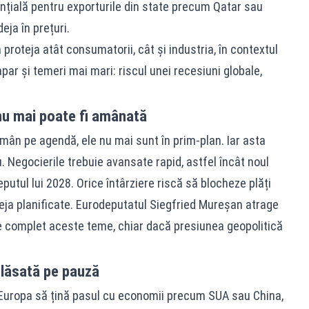
ențială pentru exporturile din state precum Qatar sau
eja în prețuri.
a proteja atât consumatorii, cât și industria, în contextul
apar și temeri mai mari: riscul unei recesiuni globale,
nu mai poate fi amânată
mân pe agendă, ele nu mai sunt în prim-plan. Iar asta
Negocierile trebuie avansate rapid, astfel încât noul
eputul lui 2028. Orice întârziere riscă să blocheze plăți
eja planificate. Eurodeputatul Siegfried Mureșan atrage
re complet aceste teme, chiar dacă presiunea geopolitică
lăsată pe pauză
 Europa să țină pasul cu economii precum SUA sau China,