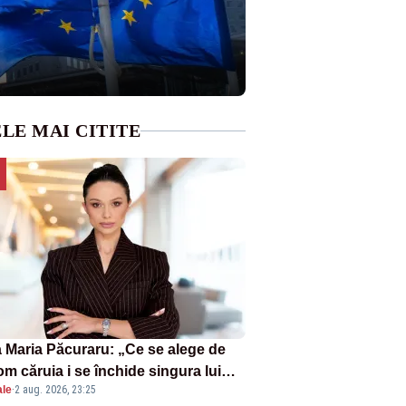
LE MAI CITITE
 Maria Păcuraru: „Ce se alege de
om căruia i se închide singura lui
ale
·
2 aug. 2026, 23:25
tiță?”