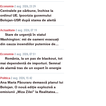
2
Economie
-
2 aug. 2026, 23:29
Centralele pe cărbune, închise la
ordinul UE. Ipocrizia guvernului
Bolojan-USR după starea de alertă
3
Actualitate
-
3 aug. 2026, 07:19
Stare de urgență în statul
Washington: mii de oameni evacuați
din cauza incendiilor puternice de
vegetație
4
Economie
-
3 aug. 2026, 07:51
România, la un pas de blackout, tot
mai dependentă de importuri. Semnal
de alarmă tras de un expert în energie
5
Politica
-
2 aug. 2026, 15:42
Ana Maria Păcuraru demască planul lui
Bolojan. O nouă ediție explozivă a
emisiunii „Miza Zilei” la Realitatea
PLUS