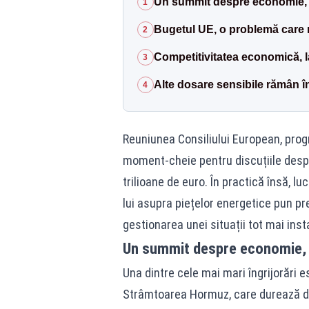
Un summit despre economie, d
1
Bugetul UE, o problemă care 
2
Competitivitatea economică, 
3
Alte dosare sensibile rămân î
4
Reuniunea Consiliului European, prog
moment-cheie pentru discuțiile despr
trilioane de euro. În practică însă, luc
lui asupra piețelor energetice pun pr
gestionarea unei situații tot mai insta
Un summit despre economie, 
Una dintre cele mai mari îngrijorări e
Strâmtoarea Hormuz, care durează dej