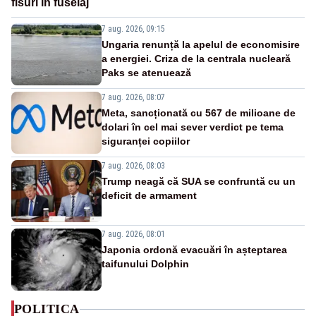
fisuri în fuselaj
7 aug. 2026, 09:15
Ungaria renunță la apelul de economisire
a energiei. Criza de la centrala nucleară
Paks se atenuează
7 aug. 2026, 08:07
Meta, sancționată cu 567 de milioane de
dolari în cel mai sever verdict pe tema
siguranței copiilor
7 aug. 2026, 08:03
Trump neagă că SUA se confruntă cu un
deficit de armament
7 aug. 2026, 08:01
Japonia ordonă evacuări în așteptarea
taifunului Dolphin
POLITICA