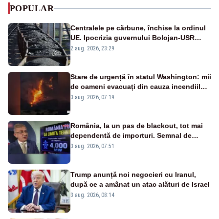
POPULAR
Centralele pe cărbune, închise la ordinul
UE. Ipocrizia guvernului Bolojan-USR
după starea de alertă
2 aug. 2026, 23:29
Stare de urgență în statul Washington: mii
de oameni evacuați din cauza incendiilor
puternice de vegetație
3 aug. 2026, 07:19
România, la un pas de blackout, tot mai
dependentă de importuri. Semnal de
alarmă tras de un expert în energie
3 aug. 2026, 07:51
Trump anunță noi negocieri cu Iranul,
după ce a amânat un atac alături de Israel
3 aug. 2026, 08:14