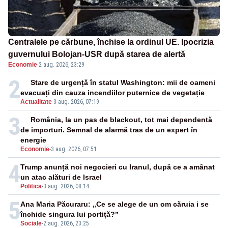
Centralele pe cărbune, închise la ordinul UE. Ipocrizia
guvernului Bolojan-USR după starea de alertă
Economie
·
2 aug. 2026, 23:29
2
Stare de urgență în statul Washington: mii de oameni
evacuați din cauza incendiilor puternice de vegetație
Actualitate
-
3 aug. 2026, 07:19
3
România, la un pas de blackout, tot mai dependentă
de importuri. Semnal de alarmă tras de un expert în
energie
Economie
-
3 aug. 2026, 07:51
4
Trump anunță noi negocieri cu Iranul, după ce a amânat
un atac alături de Israel
Politica
-
3 aug. 2026, 08:14
5
Ana Maria Păcuraru: „Ce se alege de un om căruia i se
închide singura lui portiță?”
Sociale
-
2 aug. 2026, 23:25