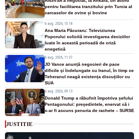
ANSVSA a negociat, la Ankara, un acord
pentru facilitarea tranzitului prin Turcia al
carcaselor de ovine și bovine
6 aug. 2026, 15:18
Ana Maria Păcuraru: Televiziunea
Poporului solicită investigarea deciziilor
luate în această perioadă de criză
enegetică
6 aug. 2026, 11:27
JD Vance anunță negocieri de pace
dificile și îndelungate cu Iranul, în timp ce
Teheranul neagă existența discuțiilor cu
SUA
6 aug. 2026, 09:13
Donald Trump a răbufnit împotriva șefului
Pentagonului: președintele, enervat că i
s-ar fi ascuns penuria de rachete – SURSE
JUSTITIE