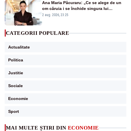
Ana Maria Păcuraru: „Ce se alege de un
om căruia i se închide singura lui
portiță?”
2 aug. 2026, 23:25
CATEGORII POPULARE
Actualitate
Politica
Justitie
Sociale
Economie
Sport
MAI MULTE ȘTIRI DIN
ECONOMIE