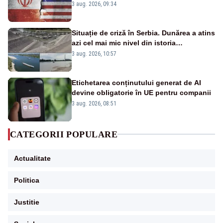
3 aug. 2026, 09:34
Situație de criză în Serbia. Dunărea a atins
azi cel mai mic nivel din istoria
măsurătorilor. Se prefigurează restricții
3 aug. 2026, 10:57
Etichetarea conținutului generat de AI
devine obligatorie în UE pentru companii
3 aug. 2026, 08:51
CATEGORII POPULARE
Actualitate
Politica
Justitie