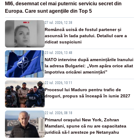
MI6, desemnat cel mai puternic serviciu secret din
Europa. Care sunt agenţiile din Top 5
27 iul. 2026, 12:38
Româncă ucisă de fostul partener și
ascunsă în lada patului. Detaliul care a
ridicat suspiciuni
23 iul. 2026, 13:48
NATO intervine după amenințările Iranului
la adresa Bulgariei: „Vom apăra orice aliat
împotriva oricărei amenințări”
22 iul. 2026, 10:11
Procesul lui Maduro pentru trafic de
droguri, propus să înceapă în iunie 2027
22 iul. 2026, 08:18
Primarul oraşului New York, Zohran
Mamdani, spune că nu are capacitatea
juridică să-l aresteze pe Netanyahu