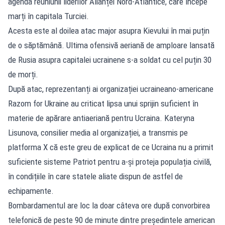
agenda reuniunii liderilor Alianței Nord-Atlantice, care începe
marți în capitala Turciei.
Acesta este al doilea atac major asupra Kievului în mai puțin
de o săptămână. Ultima ofensivă aeriană de amploare lansată
de Rusia asupra capitalei ucrainene s-a soldat cu cel puțin 30
de morți.
După atac, reprezentanți ai organizației ucraineano-americane
Razom for Ukraine au criticat lipsa unui sprijin suficient în
materie de apărare antiaeriană pentru Ucraina. Kateryna
Lisunova, consilier media al organizației, a transmis pe
platforma X că este greu de explicat de ce Ucraina nu a primit
suficiente sisteme Patriot pentru a-și proteja populația civilă,
în condițiile în care statele aliate dispun de astfel de
echipamente.
Bombardamentul are loc la doar câteva ore după convorbirea
telefonică de peste 90 de minute dintre președintele american