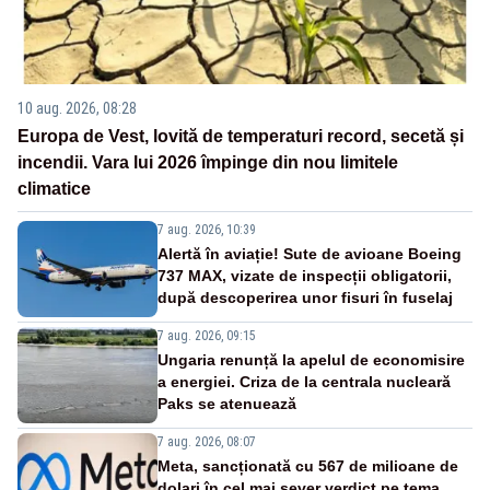
10 aug. 2026, 08:28
Europa de Vest, lovită de temperaturi record, secetă și
incendii. Vara lui 2026 împinge din nou limitele
climatice
7 aug. 2026, 10:39
Alertă în aviație! Sute de avioane Boeing
737 MAX, vizate de inspecții obligatorii,
după descoperirea unor fisuri în fuselaj
7 aug. 2026, 09:15
Ungaria renunță la apelul de economisire
a energiei. Criza de la centrala nucleară
Paks se atenuează
7 aug. 2026, 08:07
Meta, sancționată cu 567 de milioane de
dolari în cel mai sever verdict pe tema