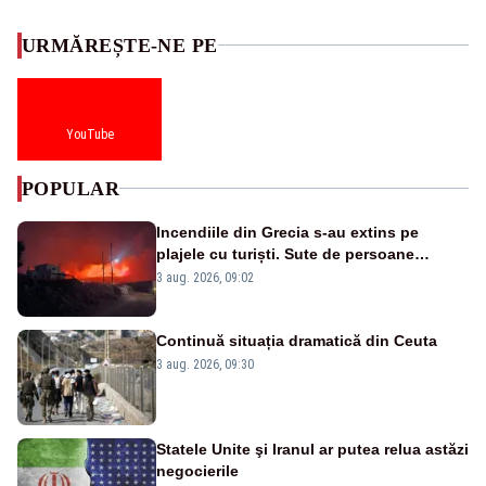
URMĂREȘTE-NE PE
YouTube
POPULAR
Incendiile din Grecia s-au extins pe
plajele cu turiști. Sute de persoane
evacuate pe mare, drumuri blocate de
3 aug. 2026, 09:02
flăcări
Continuă situația dramatică din Ceuta
3 aug. 2026, 09:30
Statele Unite şi Iranul ar putea relua astăzi
negocierile