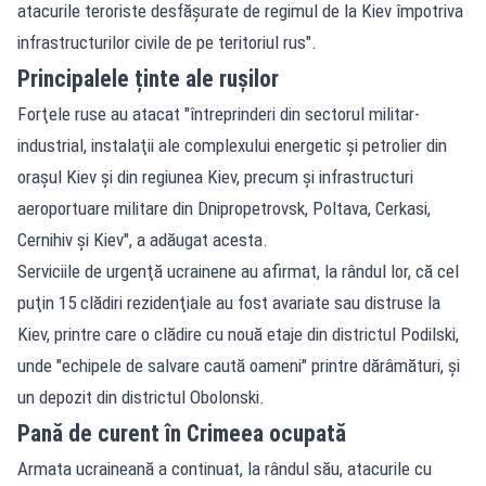
atacurile teroriste desfăşurate de regimul de la Kiev împotriva
infrastructurilor civile de pe teritoriul rus".
Principalele ținte ale rușilor
Forţele ruse au atacat "întreprinderi din sectorul militar-
industrial, instalaţii ale complexului energetic şi petrolier din
oraşul Kiev şi din regiunea Kiev, precum şi infrastructuri
aeroportuare militare din Dnipropetrovsk, Poltava, Cerkasi,
Cernihiv şi Kiev", a adăugat acesta.
Serviciile de urgenţă ucrainene au afirmat, la rândul lor, că cel
puţin 15 clădiri rezidenţiale au fost avariate sau distruse la
Kiev, printre care o clădire cu nouă etaje din districtul Podilski,
unde "echipele de salvare caută oameni" printre dărâmături, şi
un depozit din districtul Obolonski.
Pană de curent în Crimeea ocupată
Armata ucraineană a continuat, la rândul său, atacurile cu