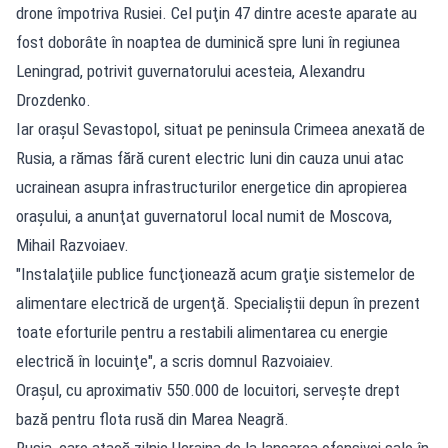
drone împotriva Rusiei. Cel puţin 47 dintre aceste aparate au
fost doborâte în noaptea de duminică spre luni în regiunea
Leningrad, potrivit guvernatorului acesteia, Alexandru
Drozdenko.
Iar oraşul Sevastopol, situat pe peninsula Crimeea anexată de
Rusia, a rămas fără curent electric luni din cauza unui atac
ucrainean asupra infrastructurilor energetice din apropierea
oraşului, a anunţat guvernatorul local numit de Moscova,
Mihail Razvoiaev.
"Instalaţiile publice funcţionează acum graţie sistemelor de
alimentare electrică de urgenţă. Specialiştii depun în prezent
toate eforturile pentru a restabili alimentarea cu energie
electrică în locuinţe", a scris domnul Razvoiaiev.
Oraşul, cu aproximativ 550.000 de locuitori, serveşte drept
bază pentru flota rusă din Marea Neagră.
Rusia, care atacă zilnic Ucraina de la lansarea ofensivei sale în