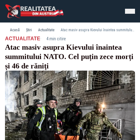
Acasă
Știri
Actualitate
Atac masiv asupra Kievului înaintea summitului NATO. Cel puțin zece morți și 46 de răniţi
·
ACTUALITATE
4 min citire
Atac masiv asupra Kievului înaintea
summitului NATO. Cel puțin zece morți
și 46 de răniţi