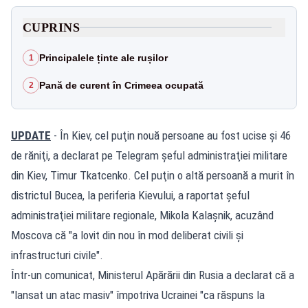
CUPRINS
Principalele ținte ale rușilor
1
Pană de curent în Crimeea ocupată
2
UPDATE
- În Kiev, cel puţin nouă persoane au fost ucise şi 46
de răniţi, a declarat pe Telegram şeful administraţiei militare
din Kiev, Timur Tkatcenko. Cel puţin o altă persoană a murit în
districtul Bucea, la periferia Kievului, a raportat şeful
administraţiei militare regionale, Mikola Kalaşnik, acuzând
Moscova că "a lovit din nou în mod deliberat civili şi
infrastructuri civile".
Într-un comunicat, Ministerul Apărării din Rusia a declarat că a
"lansat un atac masiv" împotriva Ucrainei "ca răspuns la