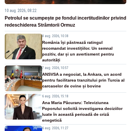
10 aug. 2026, 08:22
Petrolul se scumpește pe fondul incertitudinilor privind
redeschiderea Strâmtorii Ormuz
8 aug. 2026, 10:38
România își păstrează ratingul
recomandat investițiilor. Un semnal
pozitiv, dar și un avertisment pentru
autorități
7 aug. 2026, 10:57
ANSVSA a negociat, la Ankara, un acord
pentru facilitarea tranzitului prin Turcia al
carcaselor de ovine și bovine
6 aug. 2026, 15:18
Ana Maria Păcuraru: Televiziunea
Poporului solicită investigarea deciziilor
luate în această perioadă de criză
enegetică
6 aug. 2026, 11:27