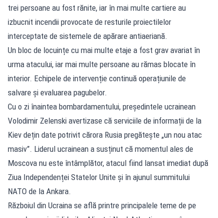
trei persoane au fost rănite, iar în mai multe cartiere au
izbucnit incendii provocate de resturile proiectilelor
interceptate de sistemele de apărare antiaeriană.
Un bloc de locuințe cu mai multe etaje a fost grav avariat în
urma atacului, iar mai multe persoane au rămas blocate în
interior. Echipele de intervenție continuă operațiunile de
salvare și evaluarea pagubelor.
Cu o zi înaintea bombardamentului, președintele ucrainean
Volodimir Zelenski avertizase că serviciile de informații de la
Kiev dețin date potrivit cărora Rusia pregătește „un nou atac
masiv”. Liderul ucrainean a susținut că momentul ales de
Moscova nu este întâmplător, atacul fiind lansat imediat după
Ziua Independenței Statelor Unite și în ajunul summitului
NATO de la Ankara.
Războiul din Ucraina se află printre principalele teme de pe