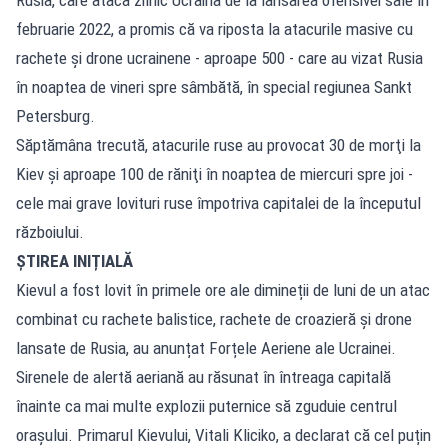
februarie 2022, a promis că va riposta la atacurile masive cu
rachete şi drone ucrainene - aproape 500 - care au vizat Rusia
în noaptea de vineri spre sâmbătă, în special regiunea Sankt
Petersburg.
Săptămâna trecută, atacurile ruse au provocat 30 de morţi la
Kiev şi aproape 100 de răniţi în noaptea de miercuri spre joi -
cele mai grave lovituri ruse împotriva capitalei de la începutul
războiului.
ȘTIREA INIȚIALĂ
Kievul a fost lovit în primele ore ale dimineții de luni de un atac
combinat cu rachete balistice, rachete de croazieră și drone
lansate de Rusia, au anunțat Forțele Aeriene ale Ucrainei.
Sirenele de alertă aeriană au răsunat în întreaga capitală
înainte ca mai multe explozii puternice să zguduie centrul
orașului. Primarul Kievului, Vitali Kliciko, a declarat că cel puțin