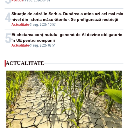
Politica
-
3 aug. 2026, 09:34
4
Situație de criză în Serbia. Dunărea a atins azi cel mai mic
nivel din istoria măsurătorilor. Se prefigurează restricții
Actualitate
-
3 aug. 2026, 10:57
5
Etichetarea conținutului generat de AI devine obligatorie
în UE pentru companii
Actualitate
-
3 aug. 2026, 08:51
ACTUALITATE