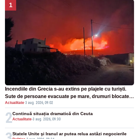
1
Incendiile din Grecia s-au extins pe plajele cu turiști.
Sute de persoane evacuate pe mare, drumuri blocate
Actualitate
·
3 aug. 2026, 09:02
de flăcări
2
Continuă situația dramatică din Ceuta
Actualitate
-
3 aug. 2026, 09:30
3
Statele Unite şi Iranul ar putea relua astăzi negocierile