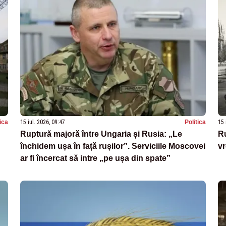
tica
15 iul. 2026, 09:47
Politica
15 
Ruptură majoră între Ungaria și Rusia: „Le
Ru
închidem ușa în față rușilor”. Serviciile Moscovei
v
ar fi încercat să intre „pe ușa din spate”