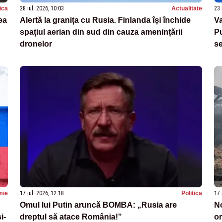
tica
28 iul. 2026, 10:03
Actualitate
23 
ea
Alertă la granița cu Rusia. Finlanda își închide
Va
spațiul aerian din sud din cauza amenințării
Pu
dronelor
s
mie
17 iul. 2026, 12:18
Politica
17 
Omul lui Putin aruncă BOMBA: „Rusia are
No
i-
dreptul să atace România!”
or