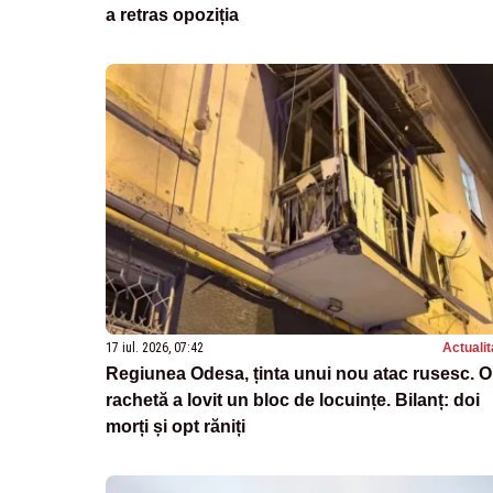
a retras opoziția
17 iul. 2026, 07:42
Actualit
Regiunea Odesa, ținta unui nou atac rusesc. O
rachetă a lovit un bloc de locuințe. Bilanț: doi
morți și opt răniți