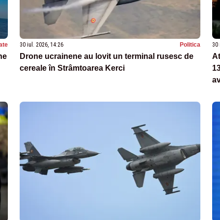
ate
30 iul. 2026, 14:26
Politica
30 
ne
Drone ucrainene au lovit un terminal rusesc de
At
cereale în Strâmtoarea Kerci
13
av