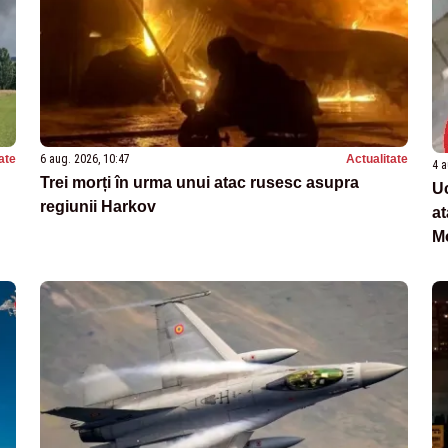
ate
6 aug. 2026, 10:47
Actualitate
4 a
Trei morți în urma unui atac rusesc asupra
Uc
regiunii Harkov
at
Mo