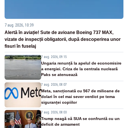
7 aug. 2026, 10:39
Alertă în aviație! Sute de avioane Boeing 737 MAX,
vizate de inspecții obligatorii, după descoperirea unor
fisuri în fuselaj
7 aug. 2026, 09:15
Ungaria renunță la apelul de economisire
a energiei. Criza de la centrala nucleară
Paks se atenuează
7 aug. 2026, 08:07
Meta, sancționată cu 567 de milioane de
dolari în cel mai sever verdict pe tema
siguranței copiilor
7 aug. 2026, 08:03
Trump neagă că SUA se confruntă cu un
deficit de armament