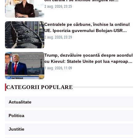
portiță?”
2 aug. 2026, 23:25
Centralele pe cărbune, închise la ordinul
UE. Ipocrizia guvernului Bolojan-USR
după starea de alertă
2 aug. 2026, 23:29
Trump, dezvăluire șocantă despre acordul
cu Kievul: Statele Unite pot lua «aproape
tot ce vor» din minele Ucrainei”
1 aug. 2026, 11:09
CATEGORII POPULARE
Actualitate
Politica
Justitie