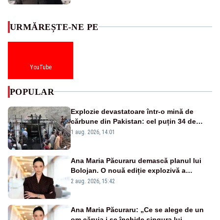
URMĂREȘTE-NE PE
YouTube
POPULAR
Explozie devastatoare într-o mină de
cărbune din Pakistan: cel puțin 34 de
morți - VIDEO
1 aug. 2026, 14:01
Ana Maria Păcuraru demască planul lui
Bolojan. O nouă ediție explozivă a
emisiunii „Miza Zilei” la Realitatea PLUS
2 aug. 2026, 15:42
Ana Maria Păcuraru: „Ce se alege de un
om căruia i se închide singura lui