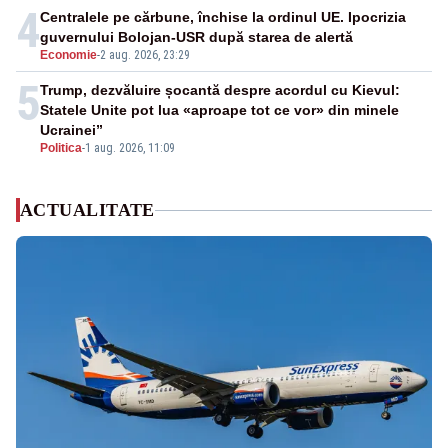
4
Centralele pe cărbune, închise la ordinul UE. Ipocrizia
guvernului Bolojan-USR după starea de alertă
Economie
-
2 aug. 2026, 23:29
5
Trump, dezvăluire șocantă despre acordul cu Kievul:
Statele Unite pot lua «aproape tot ce vor» din minele
Ucrainei”
Politica
-
1 aug. 2026, 11:09
ACTUALITATE