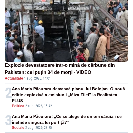
Explozie devastatoare într-o mină de cărbune din
Pakistan: cel puțin 34 de morți - VIDEO
Actualitate
·
1 aug. 2026, 14:01
2
Ana Maria Păcuraru demască planul lui Bolojan. O nouă
ediție explozivă a emisiunii „Miza Zilei” la Realitatea
PLUS
Politica
-
2 aug. 2026, 15:42
3
Ana Maria Păcuraru: „Ce se alege de un om căruia i se
închide singura lui portiță?”
Sociale
-
2 aug. 2026, 23:25