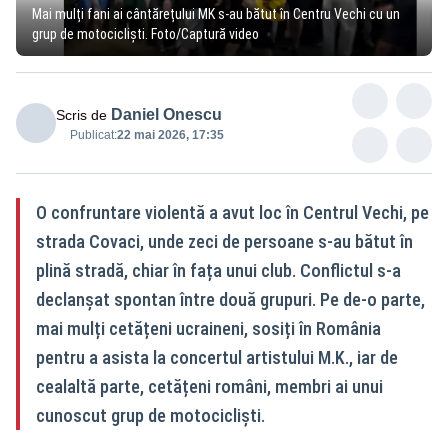
Mai mulți fani ai cântărețului MK s-au bătut în Centru Vechi cu un
grup de motocicliști. Foto/Captură video
Daniel Onescu
Scris de
Publicat:
22 mai 2026, 17:35
O confruntare violentă a avut loc în Centrul Vechi, pe
strada Covaci, unde zeci de persoane s-au bătut în
plină stradă, chiar în fața unui club. Conflictul s-a
declanșat spontan între două grupuri. Pe de-o parte,
mai mulți cetățeni ucraineni, sosiți în România
pentru a asista la concertul artistului M.K., iar de
cealaltă parte, cetățeni români, membri ai unui
cunoscut grup de motocicliști.