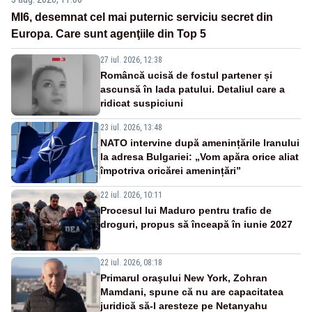
MI6, desemnat cel mai puternic serviciu secret din
Europa. Care sunt agenţiile din Top 5
27 iul. 2026, 12:38
Româncă ucisă de fostul partener și
ascunsă în lada patului. Detaliul care a
ridicat suspiciuni
23 iul. 2026, 13:48
NATO intervine după amenințările Iranului
la adresa Bulgariei: „Vom apăra orice aliat
împotriva oricărei amenințări”
22 iul. 2026, 10:11
Procesul lui Maduro pentru trafic de
droguri, propus să înceapă în iunie 2027
22 iul. 2026, 08:18
Primarul oraşului New York, Zohran
Mamdani, spune că nu are capacitatea
juridică să-l aresteze pe Netanyahu