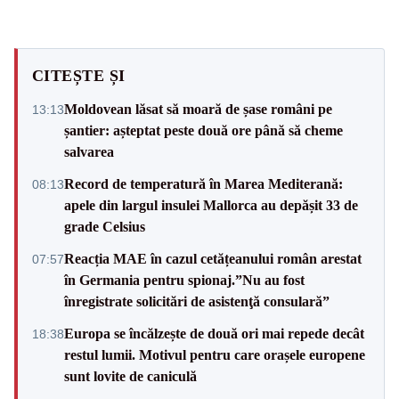
CITEȘTE ȘI
Moldovean lăsat să moară de șase români pe
13:13
șantier: așteptat peste două ore până să cheme
salvarea
Record de temperatură în Marea Mediterană:
08:13
apele din largul insulei Mallorca au depășit 33 de
grade Celsius
Reacția MAE în cazul cetățeanului român arestat
07:57
în Germania pentru spionaj.”Nu au fost
înregistrate solicitări de asistenţă consulară”
Europa se încălzește de două ori mai repede decât
18:38
restul lumii. Motivul pentru care orașele europene
sunt lovite de caniculă