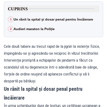
CUPRINS
Un rănit la spital și dosar penal pentru încăierare
1
Audieri maraton la Poliție
2
Cele două tabere au trecut rapid de la jigniri la violențe fizice,
împingându-se și agresându-se reciproc în văzul trecătorilor.
Intervenția promptă a echipajelor de jandarmi a făcut ca
scandalul să nu degenereze într-o adevărată baie de sânge,
forțele de ordine reușind să aplaneze conflictul și să îi
despartă pe bătăuși.
Un rănit la spital și dosar penal pentru
încăierare
În urma schimburilor dure de lovituri, un cetățean ucrainean a