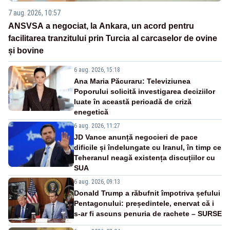
7 aug. 2026, 10:57
ANSVSA a negociat, la Ankara, un acord pentru
facilitarea tranzitului prin Turcia al carcaselor de ovine
și bovine
6 aug. 2026, 15:18
Ana Maria Păcuraru: Televiziunea
Poporului solicită investigarea deciziilor
luate în această perioadă de criză
enegetică
6 aug. 2026, 11:27
JD Vance anunță negocieri de pace
dificile și îndelungate cu Iranul, în timp ce
Teheranul neagă existența discuțiilor cu
SUA
6 aug. 2026, 09:13
Donald Trump a răbufnit împotriva șefului
Pentagonului: președintele, enervat că i
s-ar fi ascuns penuria de rachete – SURSE