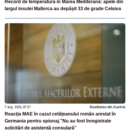
Record de temperatură în Marea Mediterană: apele din
largul insulei Mallorca au depășit 33 de grade Celsius
7 aug. 2026, 07:57
Realitatea din Austria
Reacția MAE în cazul cetățeanului român arestat în
Germania pentru spionaj.”Nu au fost înregistrate
solicitări de asistenţă consulară”