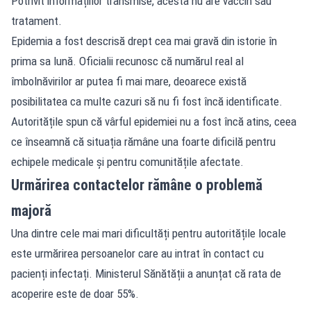
Potrivit informațiilor transmise, acesta nu are vaccin sau
tratament.
Epidemia a fost descrisă drept cea mai gravă din istorie în
prima sa lună. Oficialii recunosc că numărul real al
îmbolnăvirilor ar putea fi mai mare, deoarece există
posibilitatea ca multe cazuri să nu fi fost încă identificate.
Autoritățile spun că vârful epidemiei nu a fost încă atins, ceea
ce înseamnă că situația rămâne una foarte dificilă pentru
echipele medicale și pentru comunitățile afectate.
Urmărirea contactelor rămâne o problemă
majoră
Una dintre cele mai mari dificultăți pentru autoritățile locale
este urmărirea persoanelor care au intrat în contact cu
pacienți infectați. Ministerul Sănătății a anunțat că rata de
acoperire este de doar 55%.