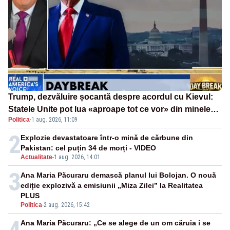
Trump, dezvăluire șocantă despre acordul cu Kievul:
Statele Unite pot lua «aproape tot ce vor» din minele
Politica
·
1 aug. 2026, 11:09
Ucrainei”
2
Explozie devastatoare într-o mină de cărbune din
Pakistan: cel puțin 34 de morți - VIDEO
Actualitate
-
1 aug. 2026, 14:01
3
Ana Maria Păcuraru demască planul lui Bolojan. O nouă
ediție explozivă a emisiunii „Miza Zilei” la Realitatea
PLUS
Politica
-
2 aug. 2026, 15:42
4
Ana Maria Păcuraru: „Ce se alege de un om căruia i se