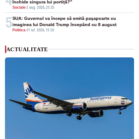
închide singura lui portiță?”
Sociale
-
2 aug. 2026, 23:25
5
SUA: Guvernul va începe să emită paşapoarte cu
imaginea lui Donald Trump începând cu 8 august
Politica
-
31 iul. 2026, 15:20
ACTUALITATE