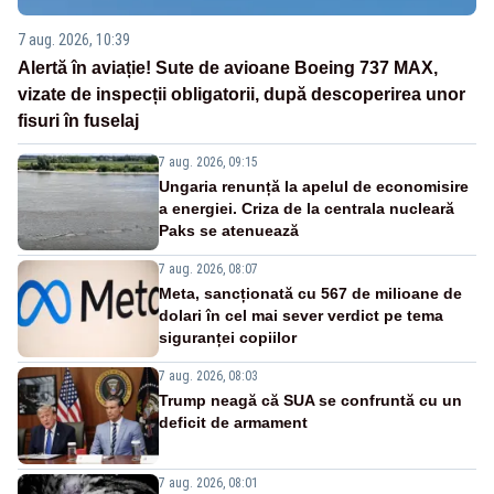
7 aug. 2026, 10:39
Alertă în aviație! Sute de avioane Boeing 737 MAX,
vizate de inspecții obligatorii, după descoperirea unor
fisuri în fuselaj
7 aug. 2026, 09:15
Ungaria renunță la apelul de economisire
a energiei. Criza de la centrala nucleară
Paks se atenuează
7 aug. 2026, 08:07
Meta, sancționată cu 567 de milioane de
dolari în cel mai sever verdict pe tema
siguranței copiilor
7 aug. 2026, 08:03
Trump neagă că SUA se confruntă cu un
deficit de armament
7 aug. 2026, 08:01