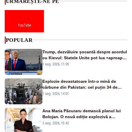
URMĂREȘTE-NE PE
YouTube
POPULAR
Trump, dezvăluire șocantă despre acordul
cu Kievul: Statele Unite pot lua «aproape
tot ce vor» din minele Ucrainei”
1 aug. 2026, 11:09
Explozie devastatoare într-o mină de
cărbune din Pakistan: cel puțin 34 de
morți - VIDEO
1 aug. 2026, 14:01
Ana Maria Păcuraru demască planul lui
Bolojan. O nouă ediție explozivă a
emisiunii „Miza Zilei” la Realitatea PLUS
2 aug. 2026, 15:42