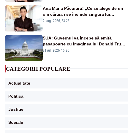
Ana Maria Păcuraru: „Ce se alege de un
om căruia i se închide singura lui
portiță?”
2 aug. 2026, 23:25
SUA: Guvernul va începe să emită
paşapoarte cu imaginea lui Donald Trump
începând cu 8 august
31 iul. 2026, 15:20
CATEGORII POPULARE
Actualitate
Politica
Justitie
Sociale