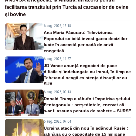
facilitarea tranzitului prin Turcia al carcaselor de ovine
și bovine
6 aug. 2026, 15:18
Ana Maria Păcuraru: Televiziunea
Poporului solicită investigarea deciziilor
luate în această perioadă de criză
enegetică
6 aug. 2026, 11:27
JD Vance anunță negocieri de pace
dificile și îndelungate cu Iranul, în timp ce
Teheranul neagă existența discuțiilor cu
SUA
6 aug. 2026, 09:13
Donald Trump a răbufnit împotriva șefului
Pentagonului: președintele, enervat că i
s-ar fi ascuns penuria de rachete – SURSE
6 aug. 2026, 07:04
Ucraina atacă din nou în adâncul Rusiei:
rafinăria cu o capacitate de 15 milioane