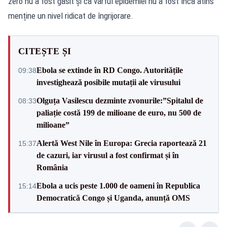
zero nu a fost găsit și că vârful epidemiei nu a fost încă atins
menține un nivel ridicat de îngrijorare.
CITEȘTE ȘI
Ebola se extinde în RD Congo. Autoritățile
09:38
investighează posibile mutații ale virusului
Olguța Vasilescu dezminte zvonurile:”Spitalul de
08:33
paliație costă 199 de milioane de euro, nu 500 de
milioane”
Alertă West Nile în Europa: Grecia raportează 21
15:37
de cazuri, iar virusul a fost confirmat și în
România
Ebola a ucis peste 1.000 de oameni în Republica
15:14
Democratică Congo și Uganda, anunță OMS