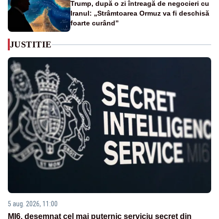
Trump, după o zi întreagă de negocieri cu
Iranul: „Strâmtoarea Ormuz va fi deschisă
foarte curând”
JUSTITIE
5 aug. 2026, 11:00
MI6, desemnat cel mai puternic serviciu secret din