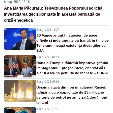
6 aug. 2026, 15:18
Ana Maria Păcuraru: Televiziunea Poporului solicită
investigarea deciziilor luate în această perioadă de
criză enegetică
6 aug. 2026, 11:27
JD Vance anunță negocieri de pace
dificile și îndelungate cu Iranul, în timp ce
Teheranul neagă existența discuțiilor cu
SUA
6 aug. 2026, 09:13
Donald Trump a răbufnit împotriva șefului
Pentagonului: președintele, enervat că i
s-ar fi ascuns penuria de rachete – SURSE
6 aug. 2026, 07:04
Ucraina atacă din nou în adâncul Rusiei:
rafinăria cu o capacitate de 15 milioane
de tone de petrol pe an, vizată două nopți
la rând
5 aug. 2026, 10:36