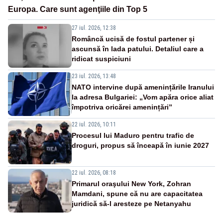
Europa. Care sunt agenţiile din Top 5
27 iul. 2026, 12:38
Româncă ucisă de fostul partener și
ascunsă în lada patului. Detaliul care a
ridicat suspiciuni
23 iul. 2026, 13:48
NATO intervine după amenințările Iranului
la adresa Bulgariei: „Vom apăra orice aliat
împotriva oricărei amenințări”
22 iul. 2026, 10:11
Procesul lui Maduro pentru trafic de
droguri, propus să înceapă în iunie 2027
22 iul. 2026, 08:18
Primarul oraşului New York, Zohran
Mamdani, spune că nu are capacitatea
juridică să-l aresteze pe Netanyahu