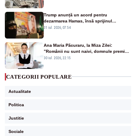
Trump anunță un acord pentru
dezarmarea Hamas, însă sprijinul
Israelului rămâne incert
31 iul. 2026, 07:54
Ana Maria Păcuraru, la Miza Zilei:
”Românii nu sunt naivi, domnule premier
Bolojan”
30 iul. 2026, 22:15
CATEGORII POPULARE
Actualitate
Politica
Justitie
Sociale