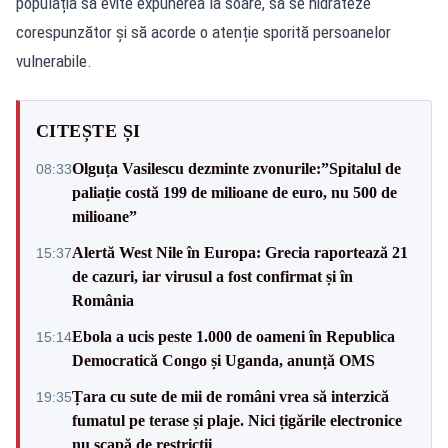
populația să evite expunerea la soare, să se hidrateze
corespunzător și să acorde o atenție sporită persoanelor
vulnerabile.
CITEȘTE ȘI
Olguța Vasilescu dezminte zvonurile:”Spitalul de
08:33
paliație costă 199 de milioane de euro, nu 500 de
milioane”
Alertă West Nile în Europa: Grecia raportează 21
15:37
de cazuri, iar virusul a fost confirmat și în
România
Ebola a ucis peste 1.000 de oameni în Republica
15:14
Democratică Congo și Uganda, anunță OMS
Țara cu sute de mii de români vrea să interzică
19:35
fumatul pe terase și plaje. Nici țigările electronice
nu scapă de restricții