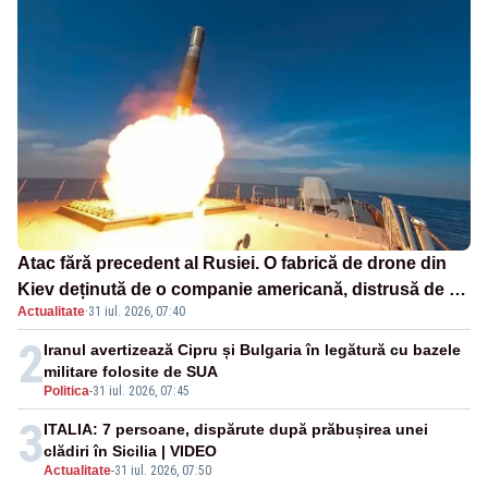
Atac fără precedent al Rusiei. O fabrică de drone din
Kiev deținută de o companie americană, distrusă de o
Actualitate
·
31 iul. 2026, 07:40
rachetă rusească
2
Iranul avertizează Cipru și Bulgaria în legătură cu bazele
militare folosite de SUA
Politica
-
31 iul. 2026, 07:45
3
ITALIA: 7 persoane, dispărute după prăbușirea unei
clădiri în Sicilia | VIDEO
Actualitate
-
31 iul. 2026, 07:50