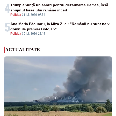
4
Trump anunță un acord pentru dezarmarea Hamas, însă
sprijinul Israelului rămâne incert
Politica
-
31 iul. 2026, 07:54
5
Ana Maria Păcuraru, la Miza Zilei: ”Românii nu sunt naivi,
domnule premier Bolojan”
Politica
-
30 iul. 2026, 22:15
ACTUALITATE