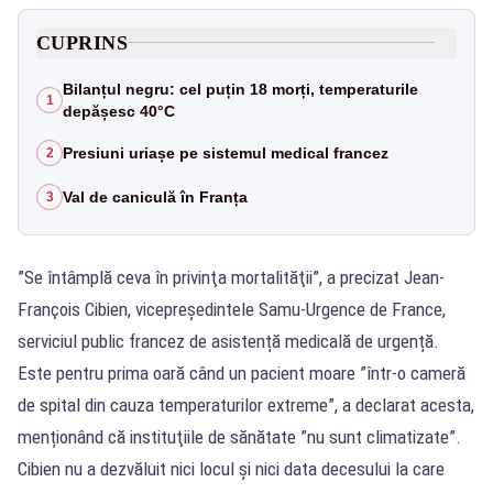
CUPRINS
Bilanțul negru: cel puțin 18 morți, temperaturile
1
depășesc 40°C
Presiuni uriașe pe sistemul medical francez
2
Val de caniculă în Franța
3
”Se întâmplă ceva în privinţa mortalităţii”, a precizat Jean-
François Cibien, vicepreşedintele Samu-Urgence de France,
serviciul public francez de asistență medicală de urgență.
Este pentru prima oară când un pacient moare ”într-o cameră
de spital din cauza temperaturilor extreme”, a declarat acesta,
menționând că instituţiile de sănătate ”nu sunt climatizate”.
Cibien nu a dezvăluit nici locul şi nici data decesului la care