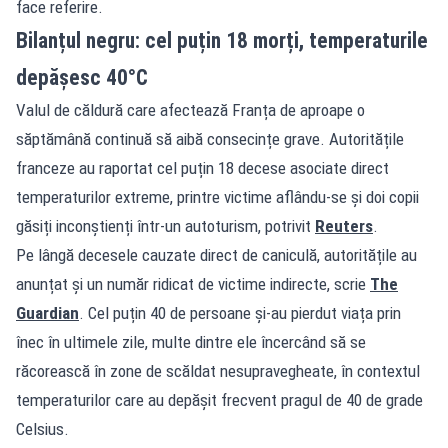
face referire.
Bilanțul negru: cel puțin 18 morți, temperaturile
depășesc 40°C
Valul de căldură care afectează Franța de aproape o
săptămână continuă să aibă consecințe grave. Autoritățile
franceze au raportat cel puțin 18 decese asociate direct
temperaturilor extreme, printre victime aflându-se și doi copii
găsiți inconștienți într-un autoturism, potrivit
Reuters
.
Pe lângă decesele cauzate direct de caniculă, autoritățile au
anunțat și un număr ridicat de victime indirecte, scrie
The
Guardian
. Cel puțin 40 de persoane și-au pierdut viața prin
înec în ultimele zile, multe dintre ele încercând să se
răcorească în zone de scăldat nesupravegheate, în contextul
temperaturilor care au depășit frecvent pragul de 40 de grade
Celsius.