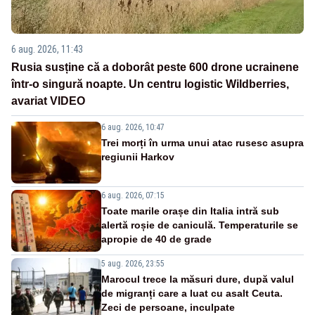
6 aug. 2026, 11:43
Rusia susține că a doborât peste 600 drone ucrainene
într-o singură noapte. Un centru logistic Wildberries,
avariat VIDEO
6 aug. 2026, 10:47
Trei morți în urma unui atac rusesc asupra
regiunii Harkov
6 aug. 2026, 07:15
Toate marile orașe din Italia intră sub
alertă roșie de caniculă. Temperaturile se
apropie de 40 de grade
5 aug. 2026, 23:55
Marocul trece la măsuri dure, după valul
de migranți care a luat cu asalt Ceuta.
Zeci de persoane, inculpate