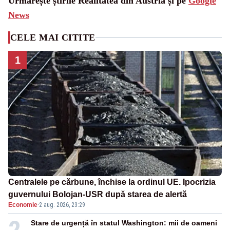
Urmărește știrile Realitatea din Austria și pe
Google
News
CELE MAI CITITE
1
Centralele pe cărbune, închise la ordinul UE. Ipocrizia
guvernului Bolojan-USR după starea de alertă
Economie
·
2 aug. 2026, 23:29
2
Stare de urgență în statul Washington: mii de oameni