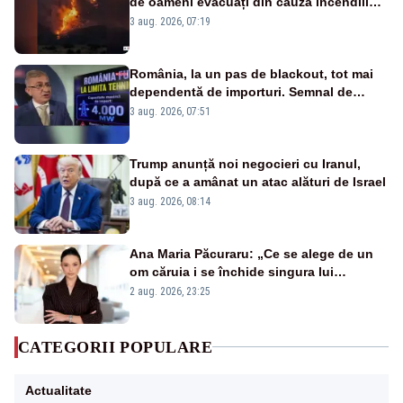
de oameni evacuați din cauza incendiilor
puternice de vegetație
3 aug. 2026, 07:19
România, la un pas de blackout, tot mai
dependentă de importuri. Semnal de
alarmă tras de un expert în energie
3 aug. 2026, 07:51
Trump anunță noi negocieri cu Iranul,
după ce a amânat un atac alături de Israel
3 aug. 2026, 08:14
Ana Maria Păcuraru: „Ce se alege de un
om căruia i se închide singura lui
portiță?”
2 aug. 2026, 23:25
CATEGORII POPULARE
Actualitate