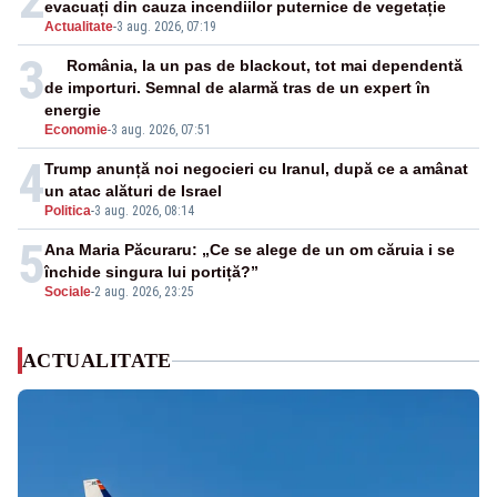
evacuați din cauza incendiilor puternice de vegetație
Actualitate
-
3 aug. 2026, 07:19
3
România, la un pas de blackout, tot mai dependentă
de importuri. Semnal de alarmă tras de un expert în
energie
Economie
-
3 aug. 2026, 07:51
4
Trump anunță noi negocieri cu Iranul, după ce a amânat
un atac alături de Israel
Politica
-
3 aug. 2026, 08:14
5
Ana Maria Păcuraru: „Ce se alege de un om căruia i se
închide singura lui portiță?”
Sociale
-
2 aug. 2026, 23:25
ACTUALITATE