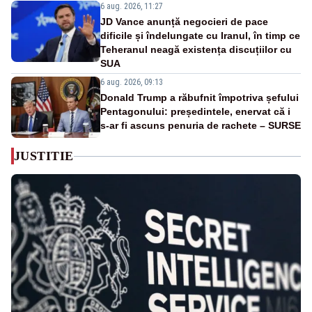
6 aug. 2026, 11:27
JD Vance anunță negocieri de pace
dificile și îndelungate cu Iranul, în timp ce
Teheranul neagă existența discuțiilor cu
SUA
6 aug. 2026, 09:13
Donald Trump a răbufnit împotriva șefului
Pentagonului: președintele, enervat că i
s-ar fi ascuns penuria de rachete – SURSE
JUSTITIE