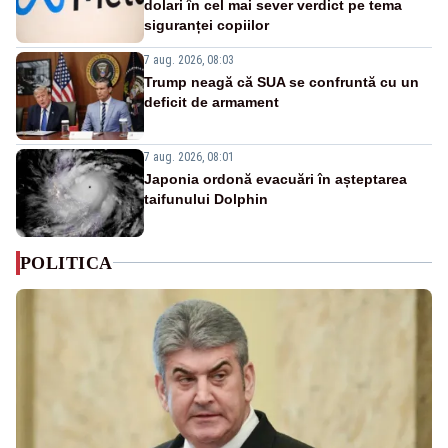
dolari în cel mai sever verdict pe tema
siguranței copiilor
7 aug. 2026, 08:03
Trump neagă că SUA se confruntă cu un
deficit de armament
7 aug. 2026, 08:01
Japonia ordonă evacuări în așteptarea
taifunului Dolphin
POLITICA