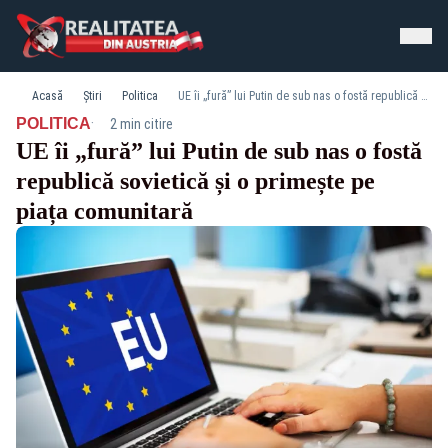
Acasă
Știri
Politica
UE îi „fură” lui Putin de sub nas o fostă republică sovietică și o primește pe piața comunitară
·
POLITICA
2 min citire
UE îi „fură” lui Putin de sub nas o fostă
republică sovietică și o primește pe
piața comunitară