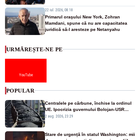
22 iul. 2026, 08:18
Primarul oraşului New York, Zohran
Mamdani, spune că nu are capacitatea
juridică să-l aresteze pe Netanyahu
URMĂREȘTE-NE PE
YouTube
POPULAR
Centralele pe cărbune, închise la ordinul
UE. Ipocrizia guvernului Bolojan-USR
după starea de alertă
2 aug. 2026, 23:29
Stare de urgență în statul Washington: mii