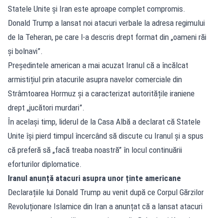
Statele Unite și Iran este aproape complet compromis.
Donald Trump a lansat noi atacuri verbale la adresa regimului
de la Teheran, pe care l-a descris drept format din „oameni răi
și bolnavi”.
Președintele american a mai acuzat Iranul că a încălcat
armistițiul prin atacurile asupra navelor comerciale din
Strâmtoarea Hormuz și a caracterizat autoritățile iraniene
drept „jucători murdari”.
În același timp, liderul de la Casa Albă a declarat că Statele
Unite își pierd timpul încercând să discute cu Iranul și a spus
că preferă să „facă treaba noastră” în locul continuării
eforturilor diplomatice.
Iranul anunță atacuri asupra unor ținte americane
Declarațiile lui Donald Trump au venit după ce Corpul Gărzilor
Revoluționare Islamice din Iran a anunțat că a lansat atacuri