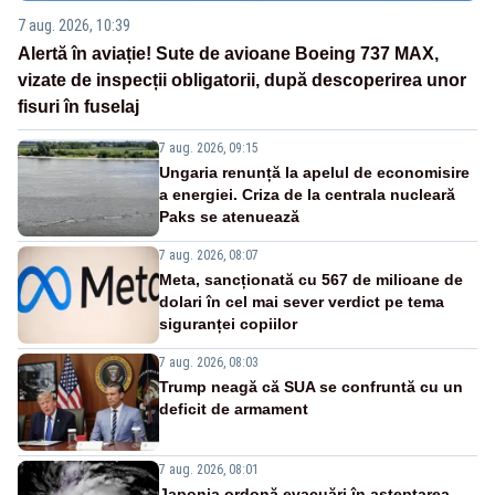
7 aug. 2026, 10:39
Alertă în aviație! Sute de avioane Boeing 737 MAX,
vizate de inspecții obligatorii, după descoperirea unor
fisuri în fuselaj
7 aug. 2026, 09:15
Ungaria renunță la apelul de economisire
a energiei. Criza de la centrala nucleară
Paks se atenuează
7 aug. 2026, 08:07
Meta, sancționată cu 567 de milioane de
dolari în cel mai sever verdict pe tema
siguranței copiilor
7 aug. 2026, 08:03
Trump neagă că SUA se confruntă cu un
deficit de armament
7 aug. 2026, 08:01
Japonia ordonă evacuări în așteptarea