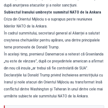
după anunțarea atacurilor și a noilor sancțiuni.
Subiectul Iranului umbrește summitul NATO de la Ankara
Criza din Orientul Mijlociu s-a suprapus peste reuniunea
liderilor NATO de la Ankara.
În cadrul summitului, secretarul general al Alianței a salutat
creșterea cheltuielilor pentru apărare, una dintre principalele
teme promovate de Donald Trump.
În același timp, premierul Danemarcei a reiterat că Groenlanda
„nu este de vânzare”, după ce președintele american a afirmat
din nou că insula „ar trebui să fie controlată de SUA”.
Declarațiile lui Donald Trump privind încheierea armistițiului cu
Iranul și noile atacuri din Orientul Mijlociu au transformat însă
conflictul dintre Washington și Teheran în unul dintre cele mai
urmărite subiecte ale summitului NATO de la Ankara.