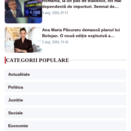
România, la un pas de blackout, tot mai
dependentă de importuri. Semnal de
alarmă tras de un expert în energie
3 aug. 2026, 07:51
Ana Maria Păcuraru demască planul lui
Bolojan. O nouă ediție explozivă a
emisiunii „Miza Zilei” la Realitatea PLUS
2 aug. 2026, 15:42
CATEGORII POPULARE
Actualitate
Politica
Justitie
Sociale
Economie