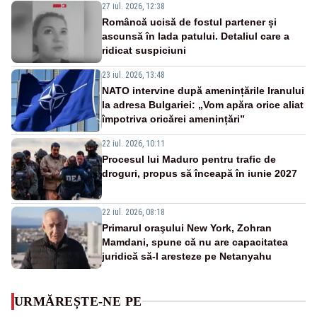
27 iul. 2026, 12:38
Româncă ucisă de fostul partener și
ascunsă în lada patului. Detaliul care a
ridicat suspiciuni
23 iul. 2026, 13:48
NATO intervine după amenințările Iranului
la adresa Bulgariei: „Vom apăra orice aliat
împotriva oricărei amenințări”
22 iul. 2026, 10:11
Procesul lui Maduro pentru trafic de
droguri, propus să înceapă în iunie 2027
22 iul. 2026, 08:18
Primarul oraşului New York, Zohran
Mamdani, spune că nu are capacitatea
juridică să-l aresteze pe Netanyahu
URMĂREȘTE-NE PE