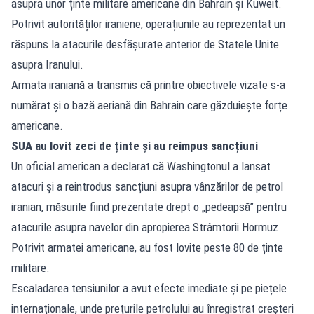
asupra unor ținte militare americane din Bahrain și Kuweit.
Potrivit autorităților iraniene, operațiunile au reprezentat un
răspuns la atacurile desfășurate anterior de Statele Unite
asupra Iranului.
Armata iraniană a transmis că printre obiectivele vizate s-a
numărat și o bază aeriană din Bahrain care găzduiește forțe
americane.
SUA au lovit zeci de ținte și au reimpus sancțiuni
Un oficial american a declarat că Washingtonul a lansat
atacuri și a reintrodus sancțiuni asupra vânzărilor de petrol
iranian, măsurile fiind prezentate drept o „pedeapsă” pentru
atacurile asupra navelor din apropierea Strâmtorii Hormuz.
Potrivit armatei americane, au fost lovite peste 80 de ținte
militare.
Escaladarea tensiunilor a avut efecte imediate și pe piețele
internaționale, unde prețurile petrolului au înregistrat creșteri