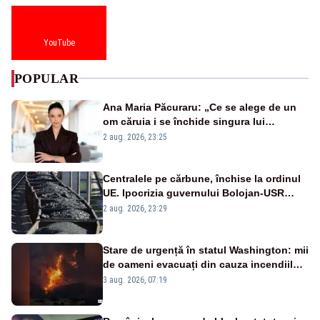
YouTube
POPULAR
Ana Maria Păcuraru: „Ce se alege de un
om căruia i se închide singura lui
portiță?”
2 aug. 2026, 23:25
Centralele pe cărbune, închise la ordinul
UE. Ipocrizia guvernului Bolojan-USR
după starea de alertă
2 aug. 2026, 23:29
Stare de urgență în statul Washington: mii
de oameni evacuați din cauza incendiilor
puternice de vegetație
3 aug. 2026, 07:19