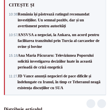
CITEȘTE ȘI
România își păstrează ratingul recomandat
10:38
investițiilor. Un semnal pozitiv, dar și un
avertisment pentru autorități
ANSVSA a negociat, la Ankara, un acord pentru
10:57
facilitarea tranzitului prin Turcia al carcaselor de
ovine și bovine
Ana Maria Păcuraru: Televiziunea Poporului
15:18
solicită investigarea deciziilor luate în această
perioadă de criză enegetică
JD Vance anunță negocieri de pace dificile și
11:27
îndelungate cu Iranul, în timp ce Teheranul neagă
existența discuțiilor cu SUA
Distribuie articolul