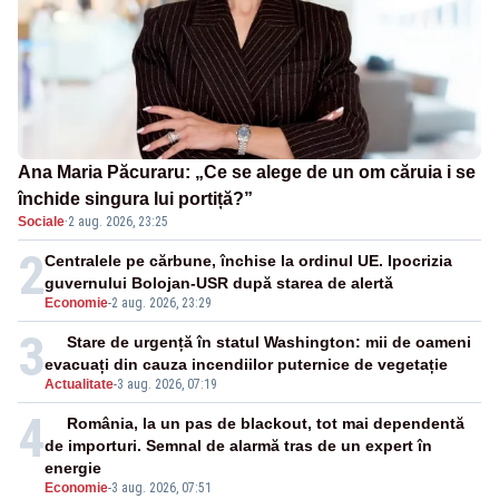
Ana Maria Păcuraru: „Ce se alege de un om căruia i se
închide singura lui portiță?”
Sociale
·
2 aug. 2026, 23:25
2
Centralele pe cărbune, închise la ordinul UE. Ipocrizia
guvernului Bolojan-USR după starea de alertă
Economie
-
2 aug. 2026, 23:29
3
Stare de urgență în statul Washington: mii de oameni
evacuați din cauza incendiilor puternice de vegetație
Actualitate
-
3 aug. 2026, 07:19
4
România, la un pas de blackout, tot mai dependentă
de importuri. Semnal de alarmă tras de un expert în
energie
Economie
-
3 aug. 2026, 07:51