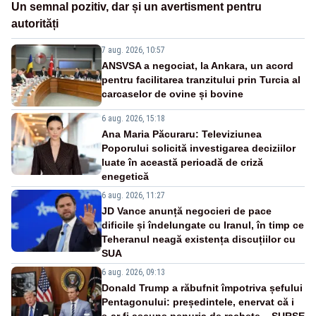
Un semnal pozitiv, dar și un avertisment pentru
autorități
7 aug. 2026, 10:57
ANSVSA a negociat, la Ankara, un acord
pentru facilitarea tranzitului prin Turcia al
carcaselor de ovine și bovine
6 aug. 2026, 15:18
Ana Maria Păcuraru: Televiziunea
Poporului solicită investigarea deciziilor
luate în această perioadă de criză
enegetică
6 aug. 2026, 11:27
JD Vance anunță negocieri de pace
dificile și îndelungate cu Iranul, în timp ce
Teheranul neagă existența discuțiilor cu
SUA
6 aug. 2026, 09:13
Donald Trump a răbufnit împotriva șefului
Pentagonului: președintele, enervat că i