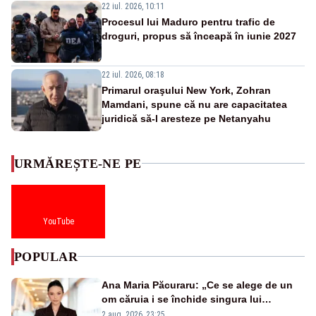
22 iul. 2026, 10:11
Procesul lui Maduro pentru trafic de
droguri, propus să înceapă în iunie 2027
22 iul. 2026, 08:18
Primarul oraşului New York, Zohran
Mamdani, spune că nu are capacitatea
juridică să-l aresteze pe Netanyahu
URMĂREȘTE-NE PE
YouTube
POPULAR
Ana Maria Păcuraru: „Ce se alege de un
om căruia i se închide singura lui
portiță?”
2 aug. 2026, 23:25