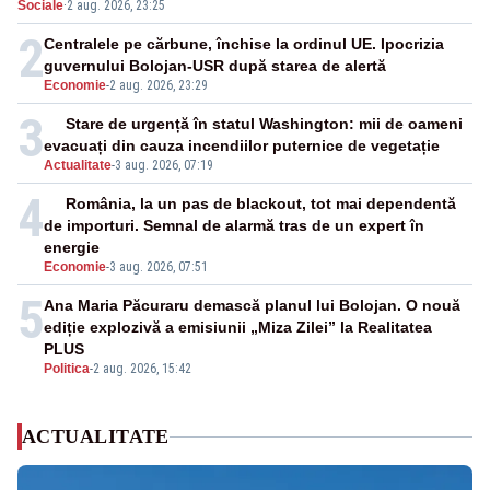
Sociale
·
2 aug. 2026, 23:25
2
Centralele pe cărbune, închise la ordinul UE. Ipocrizia
guvernului Bolojan-USR după starea de alertă
Economie
-
2 aug. 2026, 23:29
3
Stare de urgență în statul Washington: mii de oameni
evacuați din cauza incendiilor puternice de vegetație
Actualitate
-
3 aug. 2026, 07:19
4
România, la un pas de blackout, tot mai dependentă
de importuri. Semnal de alarmă tras de un expert în
energie
Economie
-
3 aug. 2026, 07:51
5
Ana Maria Păcuraru demască planul lui Bolojan. O nouă
ediție explozivă a emisiunii „Miza Zilei” la Realitatea
PLUS
Politica
-
2 aug. 2026, 15:42
ACTUALITATE