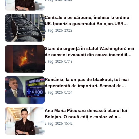
Centralele pe cărbune, închise la ordinul
UE. Ipocrizia guvernului Bolojan-USR
după starea de alertă
2 aug. 2026, 23:29
Stare de urgență în statul Washington: mii
de oameni evacuați din cauza incendiilor
puternice de vegetație
3 aug. 2026, 07:19
România, la un pas de blackout, tot mai
dependentă de importuri. Semnal de
alarmă tras de un expert în energie
3 aug. 2026, 07:51
Ana Maria Păcuraru demască planul lui
Bolojan. O nouă ediție explozivă a
emisiunii „Miza Zilei” la Realitatea PLUS
2 aug. 2026, 15:42