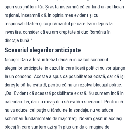
spun susținătorii tăi. Și asta înseamnă că eu fiind un politician
rațional, înseamnă că, în opinia mea evident și cu
responsabilitatea și cu jurământul pe care l-am depus la
investire, consider că eu am dreptate și duc România în
direcția bună.”
Scenariul alegerilor anticipate
Nicușor Dan a fost întrebat dacă ia în calcul scenariul
alegerilor anticipate, în cazul în care liderii politici nu vor ajunge
la un consens. Acesta a spus că posibilitatea există, dar că își
dorește să fie evitată, pentru că nu ar rezolva blocajul politic.
„Da. Evident că această posibilitate există. Nu suntem încă în
calendarul ei, dar eu mi-aș dori să evităm scenariul. Pentru că
nu va aduce, cel puțin uitându-ne la sondaje, nu va aduce
schimbări fundamentale de majorități. Ne-am găsit în același
blocaj în care suntem azi și în plus am da o imagine de