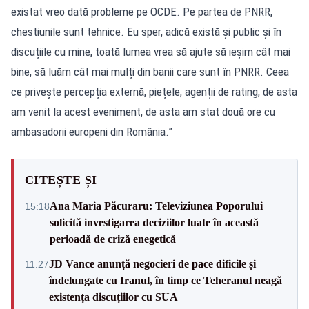
existat vreo dată probleme pe OCDE. Pe partea de PNRR,
chestiunile sunt tehnice. Eu sper, adică există și public și în
discuțiile cu mine, toată lumea vrea să ajute să ieșim cât mai
bine, să luăm cât mai mulți din banii care sunt în PNRR. Ceea
ce privește percepția externă, piețele, agenții de rating, de asta
am venit la acest eveniment, de asta am stat două ore cu
ambasadorii europeni din România.”
CITEȘTE ȘI
Ana Maria Păcuraru: Televiziunea Poporului
15:18
solicită investigarea deciziilor luate în această
perioadă de criză enegetică
JD Vance anunță negocieri de pace dificile și
11:27
îndelungate cu Iranul, în timp ce Teheranul neagă
existența discuțiilor cu SUA