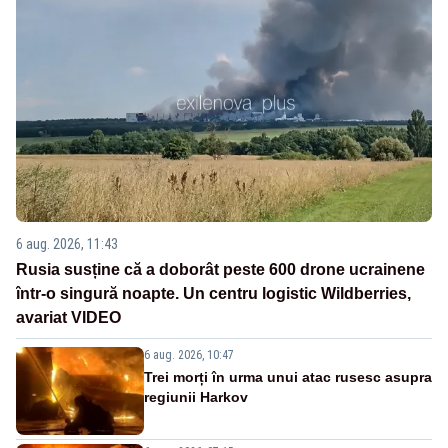
6 aug. 2026, 11:43
Rusia susține că a doborât peste 600 drone ucrainene
într-o singură noapte. Un centru logistic Wildberries,
avariat VIDEO
6 aug. 2026, 10:47
Trei morți în urma unui atac rusesc asupra
regiunii Harkov