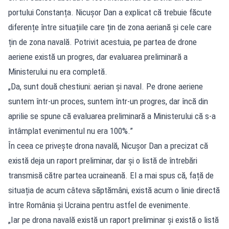
portului Constanța. Nicușor Dan a explicat că trebuie făcute
diferențe între situațiile care țin de zona aeriană și cele care
țin de zona navală. Potrivit acestuia, pe partea de drone
aeriene există un progres, dar evaluarea preliminară a
Ministerului nu era completă.
„Da, sunt două chestiuni: aerian și naval. Pe drone aeriene
suntem într-un proces, suntem într-un progres, dar încă din
aprilie se spune că evaluarea preliminară a Ministerului că s-a
întâmplat evenimentul nu era 100%.”
În ceea ce privește drona navală, Nicușor Dan a precizat că
există deja un raport preliminar, dar și o listă de întrebări
transmisă către partea ucraineană. El a mai spus că, față de
situația de acum câteva săptămâni, există acum o linie directă
între România și Ucraina pentru astfel de evenimente.
„Iar pe drona navală există un raport preliminar și există o listă