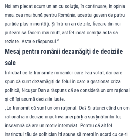
Noi am plecat acum un an cu soluția, în continuare, în opinia
mea, cea mai bună pentru România, acestui guvern de patru
partide plus minorități. Și într-un an de zile, fiecare din noi
puteam să facem mai mult, astfel încât coaliția asta să
reziste. Asta e răspunsul.”
Mesaj pentru românii dezamăgiți de deciziile
sale
Întrebat ce le transmite românilor care l-au votat, dar care
spun că sunt dezamăgiți de felul în care a gestionat criza
politică, Nicușor Dan a răspuns că se consideră un om rațional
și că își asumă deciziile luate.
„Le transmit că sunt un om rațional. Da? Și atunci când un om
rațional ia o decizie împotriva unei părți a susținătorilor lui,
înseamnă că are un motiv întemeiat. Pentru că altfel
instinctul tău de politician îți spune să mergi în acord cu ce-ți