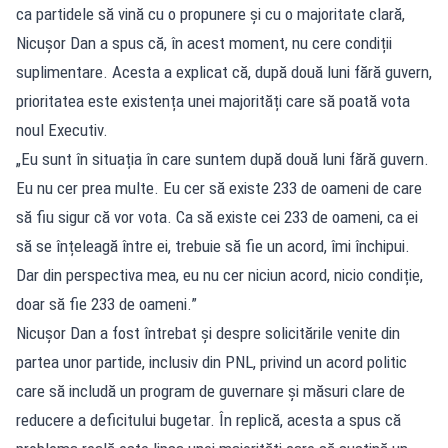
ca partidele să vină cu o propunere și cu o majoritate clară,
Nicușor Dan a spus că, în acest moment, nu cere condiții
suplimentare. Acesta a explicat că, după două luni fără guvern,
prioritatea este existența unei majorități care să poată vota
noul Executiv.
„Eu sunt în situația în care suntem după două luni fără guvern.
Eu nu cer prea multe. Eu cer să existe 233 de oameni de care
să fiu sigur că vor vota. Ca să existe cei 233 de oameni, ca ei
să se înțeleagă între ei, trebuie să fie un acord, îmi închipui.
Dar din perspectiva mea, eu nu cer niciun acord, nicio condiție,
doar să fie 233 de oameni.”
Nicușor Dan a fost întrebat și despre solicitările venite din
partea unor partide, inclusiv din PNL, privind un acord politic
care să includă un program de guvernare și măsuri clare de
reducere a deficitului bugetar. În replică, acesta a spus că