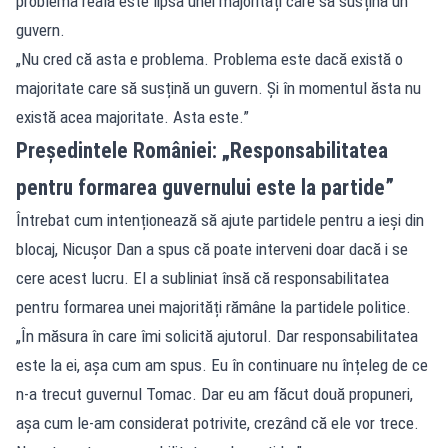
problema reală este lipsa unei majorități care să susțină un
guvern.
„Nu cred că asta e problema. Problema este dacă există o
majoritate care să susțină un guvern. Și în momentul ăsta nu
există acea majoritate. Asta este.”
Președintele României: „Responsabilitatea
pentru formarea guvernului este la partide”
Întrebat cum intenționează să ajute partidele pentru a ieși din
blocaj, Nicușor Dan a spus că poate interveni doar dacă i se
cere acest lucru. El a subliniat însă că responsabilitatea
pentru formarea unei majorități rămâne la partidele politice.
„În măsura în care îmi solicită ajutorul. Dar responsabilitatea
este la ei, așa cum am spus. Eu în continuare nu înțeleg de ce
n-a trecut guvernul Tomac. Dar eu am făcut două propuneri,
așa cum le-am considerat potrivite, crezând că ele vor trece.