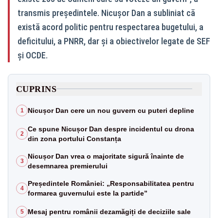
transmis președintele. Nicușor Dan a subliniat că
există acord politic pentru respectarea bugetului, a
deficitului, a PNRR, dar și a obiectivelor legate de SEF
și OCDE.
CUPRINS
Nicușor Dan cere un nou guvern cu puteri depline
1
Ce spune Nicușor Dan despre incidentul cu drona
2
din zona portului Constanța
Nicușor Dan vrea o majoritate sigură înainte de
3
desemnarea premierului
Președintele României: „Responsabilitatea pentru
4
formarea guvernului este la partide”
Mesaj pentru românii dezamăgiți de deciziile sale
5