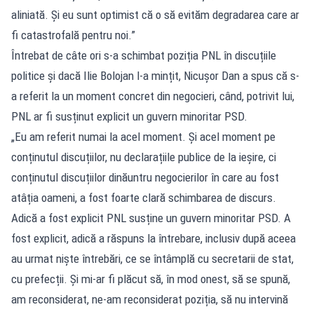
aliniată. Și eu sunt optimist că o să evităm degradarea care ar
fi catastrofală pentru noi.”
Întrebat de câte ori s-a schimbat poziția PNL în discuțiile
politice și dacă Ilie Bolojan l-a mințit, Nicușor Dan a spus că s-
a referit la un moment concret din negocieri, când, potrivit lui,
PNL ar fi susținut explicit un guvern minoritar PSD.
„Eu am referit numai la acel moment. Și acel moment pe
conținutul discuțiilor, nu declarațiile publice de la ieșire, ci
conținutul discuțiilor dinăuntru negocierilor în care au fost
atâția oameni, a fost foarte clară schimbarea de discurs.
Adică a fost explicit PNL susține un guvern minoritar PSD. A
fost explicit, adică a răspuns la întrebare, inclusiv după aceea
au urmat niște întrebări, ce se întâmplă cu secretarii de stat,
cu prefecții. Și mi-ar fi plăcut să, în mod onest, să se spună,
am reconsiderat, ne-am reconsiderat poziția, să nu intervină