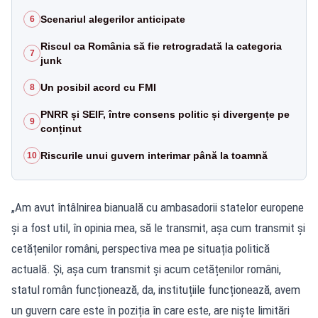
Scenariul alegerilor anticipate
6
Riscul ca România să fie retrogradată la categoria
7
junk
Un posibil acord cu FMI
8
PNRR și SEIF, între consens politic și divergențe pe
9
conținut
Riscurile unui guvern interimar până la toamnă
10
„Am avut întâlnirea bianuală cu ambasadorii statelor europene
și a fost util, în opinia mea, să le transmit, așa cum transmit și
cetățenilor români, perspectiva mea pe situația politică
actuală. Și, așa cum transmit și acum cetățenilor români,
statul român funcționează, da, instituțiile funcționează, avem
un guvern care este în poziția în care este, are niște limitări