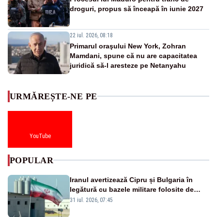
droguri, propus să înceapă în iunie 2027
22 iul. 2026, 08:18
Primarul oraşului New York, Zohran
Mamdani, spune că nu are capacitatea
juridică să-l aresteze pe Netanyahu
URMĂREȘTE-NE PE
YouTube
POPULAR
Iranul avertizează Cipru și Bulgaria în
legătură cu bazele militare folosite de
SUA
31 iul. 2026, 07:45