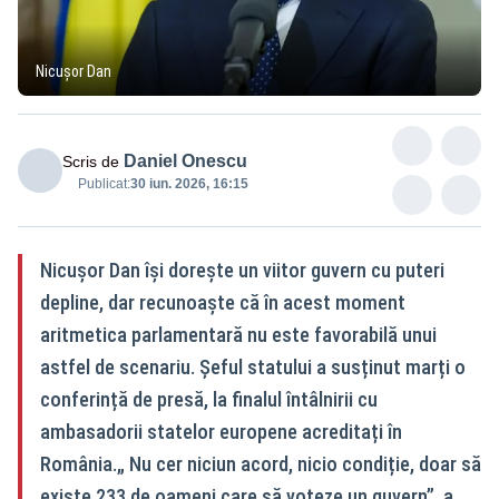
Nicușor Dan
Daniel Onescu
Scris de
Publicat:
30 iun. 2026, 16:15
Nicușor Dan își dorește un viitor guvern cu puteri
depline, dar recunoaște că în acest moment
aritmetica parlamentară nu este favorabilă unui
astfel de scenariu. Șeful statului a susținut marți o
conferință de presă, la finalul întâlnirii cu
ambasadorii statelor europene acreditați în
România.„ Nu cer niciun acord, nicio condiție, doar să
existe 233 de oameni care să voteze un guvern”, a