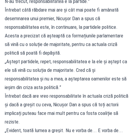
N-au trecut, responsabilitatea e la partide.”
Întrebat câtă răbdare mai are și cât mai poate fi amânată
desemnarea unui premier, Nicușor Dan a spus că
responsabilitatea este, în continuare, la partidele politice.
Acesta a precizat că așteaptă ca formațiunile parlamentare
să vină cu o soluție de majoritate, pentru ca actuala criză
politică să poată fi depășită.
„Aștept partidele, repet, responsabilitatea e la ele și aștept ca
ele să vină cu soluția de majoritate. Cred că și
responsabilitatea și nu a mea, a așteptarea oamenilor este să
ieșim din criza asta politică.”
Întrebat dacă are vreo responsabilitate în actuala criză politică
și dacă a greșit cu ceva, Nicușor Dan a spus că toți actorii
implicați puteau face mai mult pentru ca fosta coaliție să
reziste.
„Evident, toată lumea a greșit. Nu e vorba de... E vorba de...