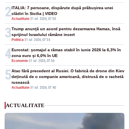
2
ITALIA: 7 persoane, dispărute după prăbușirea unei
clădiri în Sicilia | VIDEO
Actualitate
-
31 iul. 2026, 07:50
3
Trump anunță un acord pentru dezarmarea Hamas, însă
sprijinul Israelului rămâne incert
Politica
-
31 iul. 2026, 07:54
4
Eurostat: șomajul a rămas stabil în iunie 2026 la 6,3% în
zona euro și 6,0% în UE
Economie
-
31 iul. 2026, 07:56
5
Atac fără precedent al Rusiei. O fabrică de drone din Kiev
deținută de o companie americană, distrusă de o rachetă
rusească
Actualitate
-
31 iul. 2026, 07:40
ACTUALITATE