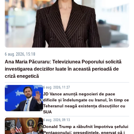
6 aug. 2026, 15:18
Ana Maria Păcuraru: Televiziunea Poporului solicită
investigarea deciziilor luate în această perioadă de
criză enegetică
6 aug. 2026, 11:27
JD Vance anunță negocieri de pace
dificile și îndelungate cu Iranul, în timp ce
Teheranul neagă existența discuțiilor cu
SUA
6 aug. 2026, 09:13
Donald Trump a răbufnit împotriva șefului
Pentagonului: președintele, enervat că i