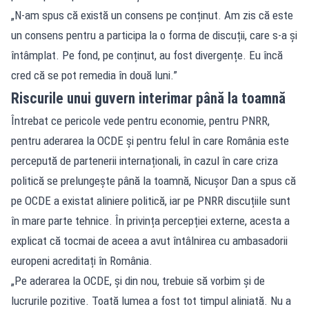
„N-am spus că există un consens pe conținut. Am zis că este
un consens pentru a participa la o forma de discuții, care s-a și
întâmplat. Pe fond, pe conținut, au fost divergențe. Eu încă
cred că se pot remedia în două luni.”
Riscurile unui guvern interimar până la toamnă
Întrebat ce pericole vede pentru economie, pentru PNRR,
pentru aderarea la OCDE și pentru felul în care România este
percepută de partenerii internaționali, în cazul în care criza
politică se prelungește până la toamnă, Nicușor Dan a spus că
pe OCDE a existat aliniere politică, iar pe PNRR discuțiile sunt
în mare parte tehnice. În privința percepției externe, acesta a
explicat că tocmai de aceea a avut întâlnirea cu ambasadorii
europeni acreditați în România.
„Pe aderarea la OCDE, și din nou, trebuie să vorbim și de
lucrurile pozitive. Toată lumea a fost tot timpul aliniată. Nu a