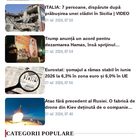
ITALIA: 7 persoane, dispărute după
prăbușirea unei clădiri în Sicilia | VIDEO
31 iul. 2026, 07:50
Trump anunță un acord pentru
dezarmarea Hamas, însă sprijinul
Israelului rămâne incert
31 iul. 2026, 07:54
Eurostat: șomajul a rămas stabil în iunie
2026 la 6,3% în zona euro și 6,0% în UE
31 iul. 2026, 07:56
Atac fără precedent al Rusiei. O fabrică de
drone din Kiev deținută de o companie
americană, distrusă de o rachetă
31 iul. 2026, 07:40
rusească
CATEGORII POPULARE