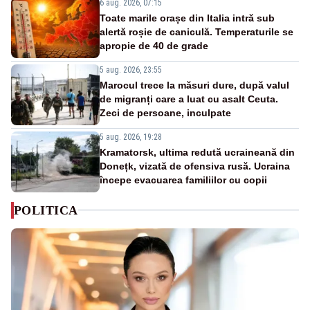
6 aug. 2026, 07:15
Toate marile orașe din Italia intră sub
alertă roșie de caniculă. Temperaturile se
apropie de 40 de grade
5 aug. 2026, 23:55
Marocul trece la măsuri dure, după valul
de migranți care a luat cu asalt Ceuta.
Zeci de persoane, inculpate
5 aug. 2026, 19:28
Kramatorsk, ultima redută ucraineană din
Donețk, vizată de ofensiva rusă. Ucraina
începe evacuarea familiilor cu copii
POLITICA