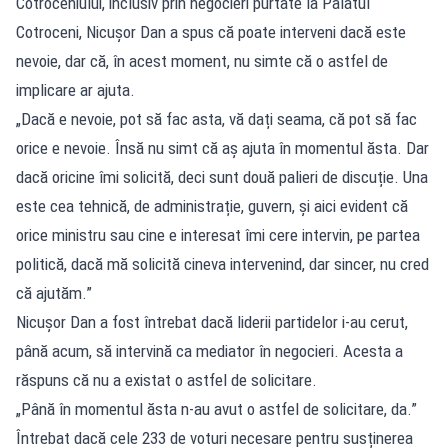
Cotroceniului, inclusiv prin negocieri purtate la Palatul
Cotroceni, Nicușor Dan a spus că poate interveni dacă este
nevoie, dar că, în acest moment, nu simte că o astfel de
implicare ar ajuta.
„Dacă e nevoie, pot să fac asta, vă dați seama, că pot să fac
orice e nevoie. Însă nu simt că aș ajuta în momentul ăsta. Dar
dacă oricine îmi solicită, deci sunt două palieri de discuție. Una
este cea tehnică, de administrație, guvern, și aici evident că
orice ministru sau cine e interesat îmi cere intervin, pe partea
politică, dacă mă solicită cineva intervenind, dar sincer, nu cred
că ajutăm.”
Nicușor Dan a fost întrebat dacă liderii partidelor i-au cerut,
până acum, să intervină ca mediator în negocieri. Acesta a
răspuns că nu a existat o astfel de solicitare.
„Până în momentul ăsta n-au avut o astfel de solicitare, da.”
Întrebat dacă cele 233 de voturi necesare pentru susținerea