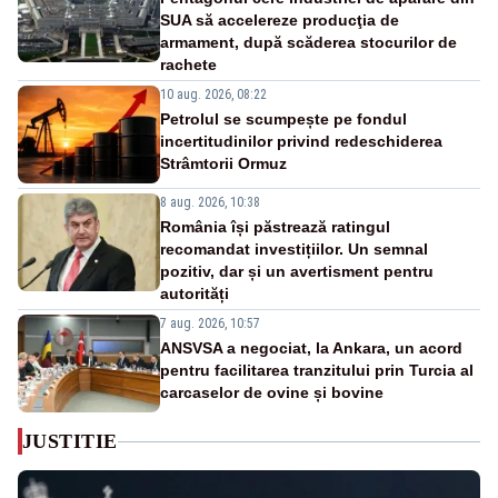
SUA să accelereze producţia de
armament, după scăderea stocurilor de
rachete
10 aug. 2026, 08:22
Petrolul se scumpește pe fondul
incertitudinilor privind redeschiderea
Strâmtorii Ormuz
8 aug. 2026, 10:38
România își păstrează ratingul
recomandat investițiilor. Un semnal
pozitiv, dar și un avertisment pentru
autorități
7 aug. 2026, 10:57
ANSVSA a negociat, la Ankara, un acord
pentru facilitarea tranzitului prin Turcia al
carcaselor de ovine și bovine
JUSTITIE