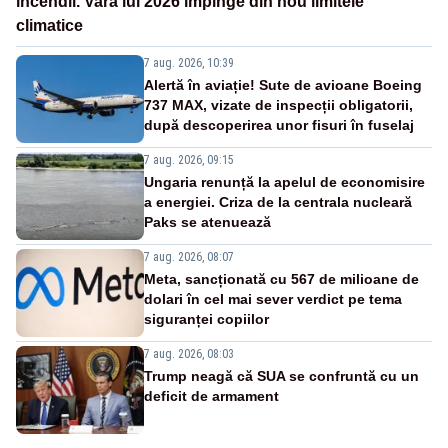
incendii. Vara lui 2026 împinge din nou limitele
climatice
7 aug. 2026, 10:39
Alertă în aviație! Sute de avioane Boeing
737 MAX, vizate de inspecții obligatorii,
după descoperirea unor fisuri în fuselaj
7 aug. 2026, 09:15
Ungaria renunță la apelul de economisire
a energiei. Criza de la centrala nucleară
Paks se atenuează
7 aug. 2026, 08:07
Meta, sancționată cu 567 de milioane de
dolari în cel mai sever verdict pe tema
siguranței copiilor
7 aug. 2026, 08:03
Trump neagă că SUA se confruntă cu un
deficit de armament