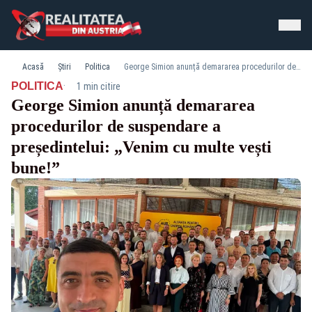
Acasă
Știri
Politica
George Simion anunță demararea procedurilor de suspendare a președintelui: „Venim cu multe vești bune!”
·
POLITICA
1 min citire
George Simion anunță demararea
procedurilor de suspendare a
președintelui: „Venim cu multe vești
bune!”