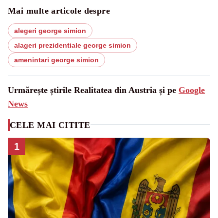
Mai multe articole despre
alegeri george simion
alageri prezidentiale george simion
amenintari george simion
Urmărește știrile Realitatea din Austria și pe
Google
News
CELE MAI CITITE
1