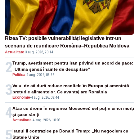
Rizea TV: posibile vulnerabilități legislative într-un
scenariu de reunificare România–Republica Moldova
Actualitate
·
3 aug. 2026, 20:14
2
Trump, avertisment pentru Iran privind un acord de pace:
„Ultima șansă înainte de decapitare”
Politica
-
4 aug. 2026, 08:32
3
Valul de căldură reduce recoltele în Europa și amenință
prețurile alimentelor. Ce avantaj are România
Economie
-
4 aug. 2026, 08:44
4
Atac cu drone în regiunea Moscovei: cel puțin cinci morți
și șase răniți
Actualitate
-
4 aug. 2026, 10:08
5
Iranul îl contrazice pe Donald Trump: „Nu negociem cu
Statele Unite”