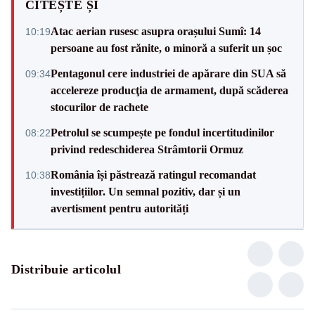
CITEȘTE ȘI
Atac aerian rusesc asupra orașului Sumî: 14
10:19
persoane au fost rănite, o minoră a suferit un șoc
Pentagonul cere industriei de apărare din SUA să
09:34
accelereze producţia de armament, după scăderea
stocurilor de rachete
Petrolul se scumpește pe fondul incertitudinilor
08:22
privind redeschiderea Strâmtorii Ormuz
România își păstrează ratingul recomandat
10:38
investițiilor. Un semnal pozitiv, dar și un
avertisment pentru autorități
Distribuie articolul