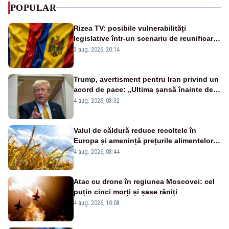
POPULAR
Rizea TV: posibile vulnerabilități
legislative într-un scenariu de reunificare
România–Republica Moldova
3 aug. 2026, 20:14
Trump, avertisment pentru Iran privind un
acord de pace: „Ultima șansă înainte de
decapitare”
4 aug. 2026, 08:32
Valul de căldură reduce recoltele în
Europa și amenință prețurile alimentelor.
Ce avantaj are România
4 aug. 2026, 08:44
Atac cu drone în regiunea Moscovei: cel
puțin cinci morți și șase răniți
4 aug. 2026, 10:08