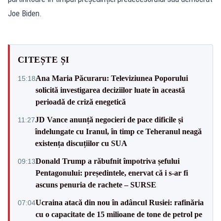
Joe Biden.
CITEȘTE ȘI
Ana Maria Păcuraru: Televiziunea Poporului
15:18
solicită investigarea deciziilor luate în această
perioadă de criză enegetică
JD Vance anunță negocieri de pace dificile și
11:27
îndelungate cu Iranul, în timp ce Teheranul neagă
existența discuțiilor cu SUA
Donald Trump a răbufnit împotriva șefului
09:13
Pentagonului: președintele, enervat că i s-ar fi
ascuns penuria de rachete – SURSE
Ucraina atacă din nou în adâncul Rusiei: rafinăria
07:04
cu o capacitate de 15 milioane de tone de petrol pe