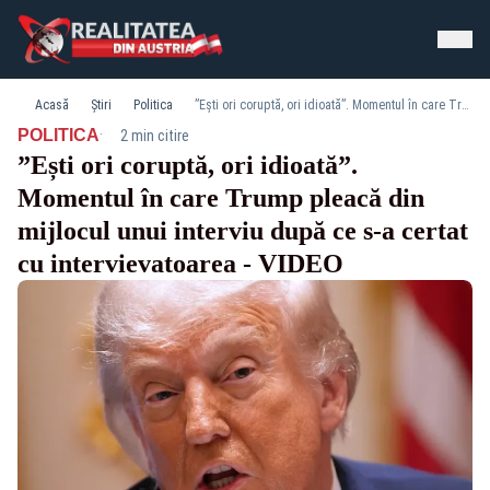
Acasă
Știri
Politica
”Ești ori coruptă, ori idioată”. Momentul în care Trump pleacă din mijlocul unui interviu după ce s-a certat cu intervievatoarea - VIDEO
·
POLITICA
2 min citire
”Ești ori coruptă, ori idioată”.
Momentul în care Trump pleacă din
mijlocul unui interviu după ce s-a certat
cu intervievatoarea - VIDEO