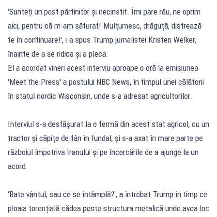
'Sunteți un post părtinitor și necinstit. Îmi pare rău, ne oprim
aici, pentru că m-am săturat! Mulțumesc, drăguță, distrează-
te în continuare!', i-a spus Trump jurnalistei Kristen Welker,
înainte de a se ridica și a pleca.
El a acordat vineri acest interviu aproape o oră la emisiunea
'Meet the Press' a postului NBC News, în timpul unei călătorii
în statul nordic Wisconsin, unde s-a adresat agricultorilor.
Interviul s-a desfășurat la o fermă din acest stat agricol, cu un
tractor și căpițe de fân în fundal, și s-a axat în mare parte pe
războiul împotriva Iranului și pe încercările de a ajunge la un
acord.
'Bate vântul, sau ce se întâmplă?', a întrebat Trump în timp ce
ploaia torențială cădea peste structura metalică unde avea loc