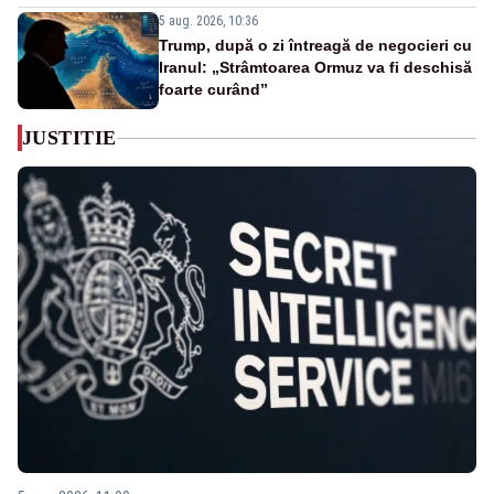
5 aug. 2026, 10:36
Trump, după o zi întreagă de negocieri cu
Iranul: „Strâmtoarea Ormuz va fi deschisă
foarte curând”
JUSTITIE