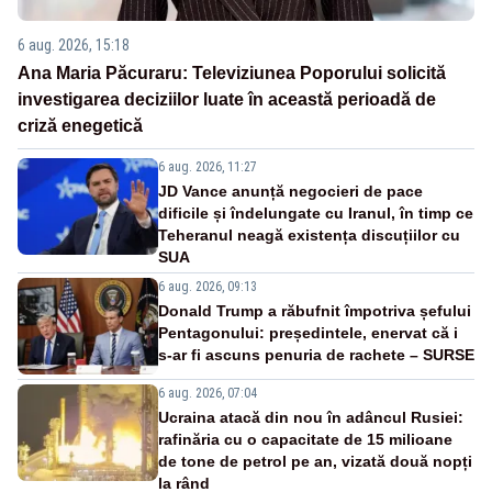
6 aug. 2026, 15:18
Ana Maria Păcuraru: Televiziunea Poporului solicită
investigarea deciziilor luate în această perioadă de
criză enegetică
6 aug. 2026, 11:27
JD Vance anunță negocieri de pace
dificile și îndelungate cu Iranul, în timp ce
Teheranul neagă existența discuțiilor cu
SUA
6 aug. 2026, 09:13
Donald Trump a răbufnit împotriva șefului
Pentagonului: președintele, enervat că i
s-ar fi ascuns penuria de rachete – SURSE
6 aug. 2026, 07:04
Ucraina atacă din nou în adâncul Rusiei:
rafinăria cu o capacitate de 15 milioane
de tone de petrol pe an, vizată două nopți
la rând