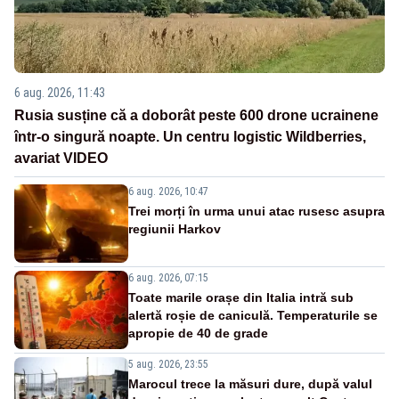
6 aug. 2026, 11:43
Rusia susține că a doborât peste 600 drone ucrainene
într-o singură noapte. Un centru logistic Wildberries,
avariat VIDEO
6 aug. 2026, 10:47
Trei morți în urma unui atac rusesc asupra
regiunii Harkov
6 aug. 2026, 07:15
Toate marile orașe din Italia intră sub
alertă roșie de caniculă. Temperaturile se
apropie de 40 de grade
5 aug. 2026, 23:55
Marocul trece la măsuri dure, după valul