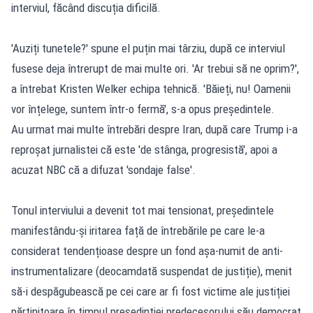
interviul, făcând discuția dificilă.
'Auziți tunetele?' spune el puțin mai târziu, după ce interviul
fusese deja întrerupt de mai multe ori. 'Ar trebui să ne oprim?',
a întrebat Kristen Welker echipa tehnică. 'Băieți, nu! Oamenii
vor înțelege, suntem într-o fermă', s-a opus președintele.
Au urmat mai multe întrebări despre Iran, după care Trump i-a
reproșat jurnalistei că este 'de stânga, progresistă', apoi a
acuzat NBC că a difuzat 'sondaje false'.
Tonul interviului a devenit tot mai tensionat, președintele
manifestându-și iritarea față de întrebările pe care le-a
considerat tendențioase despre un fond așa-numit de anti-
instrumentalizare (deocamdată suspendat de justiție), menit
să-i despăgubească pe cei care ar fi fost victime ale justiției
părtinitoare în timpul președinției predecesorului său democrat