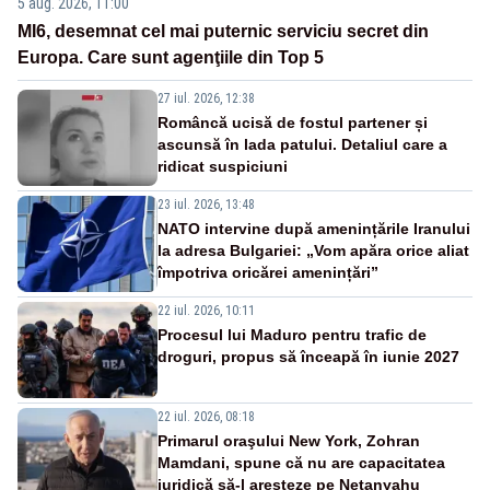
5 aug. 2026, 11:00
MI6, desemnat cel mai puternic serviciu secret din
Europa. Care sunt agenţiile din Top 5
27 iul. 2026, 12:38
Româncă ucisă de fostul partener și
ascunsă în lada patului. Detaliul care a
ridicat suspiciuni
23 iul. 2026, 13:48
NATO intervine după amenințările Iranului
la adresa Bulgariei: „Vom apăra orice aliat
împotriva oricărei amenințări”
22 iul. 2026, 10:11
Procesul lui Maduro pentru trafic de
droguri, propus să înceapă în iunie 2027
22 iul. 2026, 08:18
Primarul oraşului New York, Zohran
Mamdani, spune că nu are capacitatea
juridică să-l aresteze pe Netanyahu