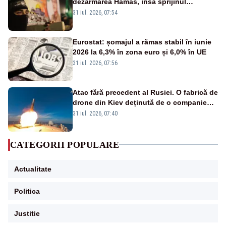
dezarmarea Hamas, însă sprijinul
Israelului rămâne incert
31 iul. 2026, 07:54
Eurostat: șomajul a rămas stabil în iunie
2026 la 6,3% în zona euro și 6,0% în UE
31 iul. 2026, 07:56
Atac fără precedent al Rusiei. O fabrică de
drone din Kiev deținută de o companie
americană, distrusă de o rachetă
31 iul. 2026, 07:40
rusească
CATEGORII POPULARE
Actualitate
Politica
Justitie