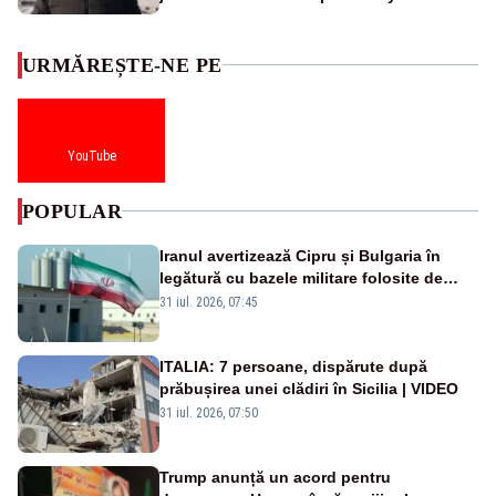
URMĂREȘTE-NE PE
YouTube
POPULAR
Iranul avertizează Cipru și Bulgaria în
legătură cu bazele militare folosite de
SUA
31 iul. 2026, 07:45
ITALIA: 7 persoane, dispărute după
prăbușirea unei clădiri în Sicilia | VIDEO
31 iul. 2026, 07:50
Trump anunță un acord pentru