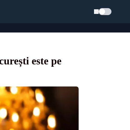
Schimba tema
urești este pe