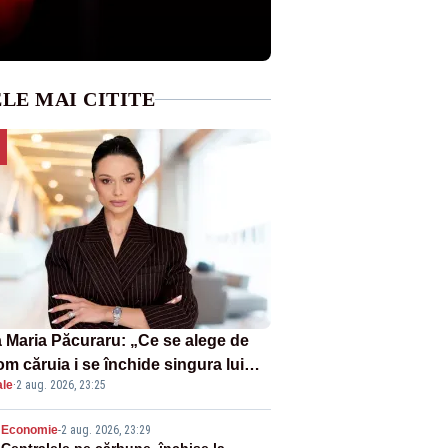
LE MAI CITITE
 Maria Păcuraru: „Ce se alege de
om căruia i se închide singura lui
ale
·
2 aug. 2026, 23:25
tiță?”
Economie
-
2 aug. 2026, 23:29