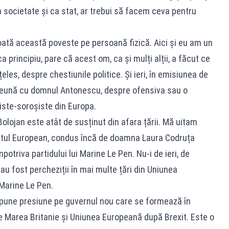
a societate și ca stat, ar trebui să facem ceva pentru
ată această poveste pe persoană fizică. Aici și eu am un
 principiu, pare că acest om, ca și mulți alții, a făcut ce
eles, despre chestiunile politice. Și ieri, în emisiunea de
preună cu domnul Antonescu, despre ofensiva sau o
iste‑soroșiste din Europa.
Bolojan este atât de susținut din afara țării. Mă uitam
hetul European, condus încă de doamna Laura Codruța
potriva partidului lui Marine Le Pen. Nu‑i de ieri, de
 au fost percheziții în mai multe țări din Uniunea
 Marine Le Pen.
 pune presiune pe guvernul nou care se formează în
re Marea Britanie și Uniunea Europeană după Brexit. Este o