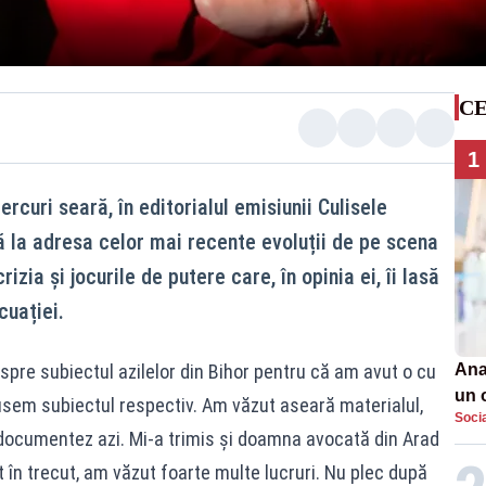
CE
1
curi seară, în editorialul emisiunii Culisele
mă la adresa celor mai recente evoluții de pe scena
izia și jocurile de putere care, în opinia ei, îi lasă
cuației.
spre subiectul azilelor din Bihor pentru că am avut o cu
Ana
un 
zusem subiectul respectiv. Am văzut aseară materialul,
Soci
por
 documentez azi. Mi‑a trimis și doamna avocată din Arad
at în trecut, am văzut foarte multe lucruri. Nu plec după