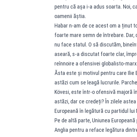
pentru că așa i‑a adus soarta. Noi, c
oamenii ăștia.
Habar n‑am de ce acest om a ținut to
foarte mare semn de întrebare. Dar, ca
nu face statul. O să discutăm, bineînț
aseară, s‑a discutat foarte clar, îm
reînnoire a ofensivei globalisto‑marx
Ăsta este și motivul pentru care Ilie 
astăzi cum se leagă lucrurile. Parc
Kövesi, este într‑o ofensivă majoră îm
astăzi, dar ce credeți? În zilele astea
Europeană în legătură cu partidul lui
Pe de altă parte, Uniunea Europeană
Anglia pentru a reface legătura dint