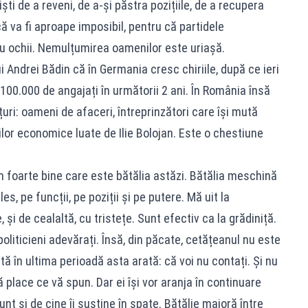
ști de a reveni, de a‑și păstra pozițiile, de a recupera
ă va fi aproape imposibil, pentru că partidele
cu ochii. Nemulțumirea oamenilor este uriașă.
 Andrei Bădin că în Germania cresc chiriile, după ce ieri
00.000 de angajați în următorii 2 ani. În România însă
ri: oameni de afaceri, întreprinzători care își mută
lor economice luate de Ilie Bolojan. Este o chestiune
m foarte bine care este bătălia astăzi. Bătălia meschină
les, pe funcții, pe poziții și pe putere. Mă uit la
e, și de cealaltă, cu tristețe. Sunt efectiv ca la grădiniță.
oliticieni adevărați. Însă, din păcate, cetățeanul nu este
rtă în ultima perioadă asta arată: că voi nu contați. Și nu
ă place ce vă spun. Dar ei își vor aranja în continuare
unt și de cine îi susține în spate. Bătălie majoră între