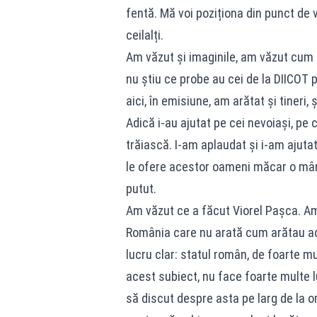
fentă. Mă voi poziționa din punct de v
ceilalți.
Am văzut și imaginile, am văzut cum a
nu știu ce probe au cei de la DIICOT p
aici, în emisiune, am arătat și tineri,
Adică i‑au ajutat pe cei nevoiași, pe 
trăiască. I‑am aplaudat și i‑am ajuta
le ofere acestor oameni măcar o mâng
putut.
Am văzut ce a făcut Viorel Pașca. Am v
România care nu arată cum arătau acel
lucru clar: statul român, de foarte m
acest subiect, nu face foarte multe lu
să discut despre asta pe larg de la o