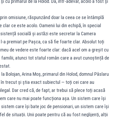
i cu primarul de la Holod. Da, într‑adevăr, acolo a fost și
e prin omisiune, răspunzând doar la ceea ce se întâmplă
e clar ce este acolo. Oamenii lui din echipă, în special
asistență socială și astăzi este secretar la Camera
 l‑a premiat pe Pașca, ca să fie foarte clar. Absolut toți
 meu de vedere este foarte clar: dacă acel om a greșit cu
 familii, atunci tot statul român care a avut cunoștință de
estat.
la Bolojan, Arina Moș, primarul din Holod, domnul Pâslaru
 în trecut și știa exact subiectul — toți cei care au
legal. Dar cred că, de fapt, ar trebui să plece toți acasă
stem care nu mai poate funcționa așa. Un sistem care își
n sistem care își bate joc de pensionari, un sistem care își
l de situații. Unii poate pentru că au fost neglijenți, alții