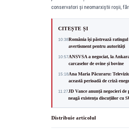
conservatori și neomarxiștii roșii, făr
CITEȘTE ȘI
România își păstrează ratingul 
10:38
avertisment pentru autorități
ANSVSA a negociat, la Ankara, 
10:57
carcaselor de ovine și bovine
Ana Maria Păcuraru: Televiziune
15:18
această perioadă de criză enege
JD Vance anunță negocieri de pa
11:27
neagă existența discuțiilor cu 
Distribuie articolul