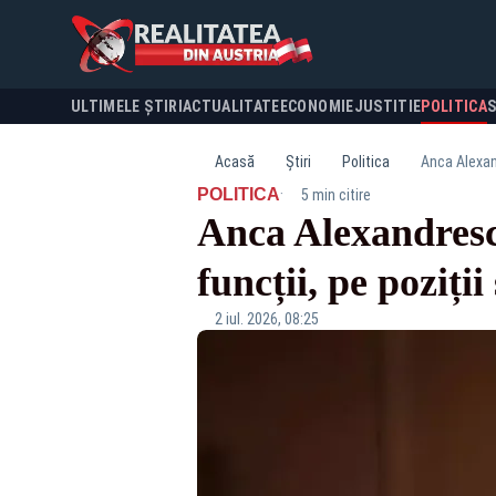
ULTIMELE ȘTIRI
ACTUALITATE
ECONOMIE
JUSTITIE
POLITICA
Acasă
Știri
Politica
Anca Alexand
·
POLITICA
5 min citire
Anca Alexandrescu
funcții, pe poziții
2 iul. 2026, 08:25