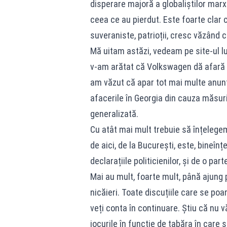
disperare majoră a globaliștilor marxi
ceea ce au pierdut. Este foarte clar c
suveraniste, patrioții, cresc văzând 
Mă uitam astăzi, vedeam pe site‑ul lui
v‑am arătat că Volkswagen dă afară 1
am văzut că apar tot mai multe anunțu
afacerile în Georgia din cauza măsuri
generalizată.
Cu atât mai mult trebuie să înțelege
de aici, de la București, este, bineînțe
declarațiile politicienilor, și de o part
Mai au mult, foarte mult, până ajung p
nicăieri. Toate discuțiile care se poa
veți conta în continuare. Știu că nu v
jocurile în funcție de tabăra în care s