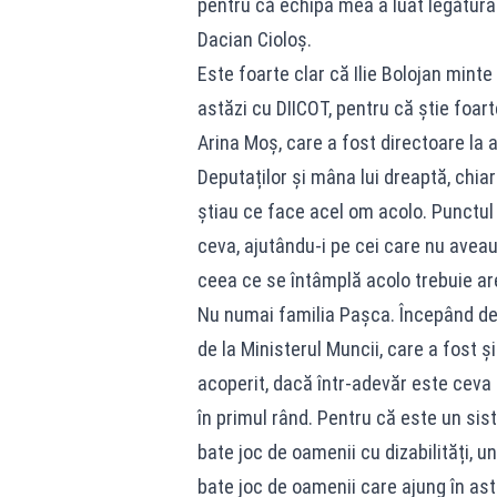
pentru că echipa mea a luat legătura ș
Dacian Cioloș.
Este foarte clar că Ilie Bolojan mint
astăzi cu DIICOT, pentru că știe foart
Arina Moș, care a fost directoare la 
Deputaților și mâna lui dreaptă, chiar
știau ce face acel om acolo. Punctul
ceva, ajutându‑i pe cei care nu aveau
ceea ce se întâmplă acolo trebuie ar
Nu numai familia Pașca. Începând de 
de la Ministerul Muncii, care a fost și
acoperit, dacă într‑adevăr este ceva i
în primul rând. Pentru că este un si
bate joc de oamenii cu dizabilități, u
bate joc de oamenii care ajung în astfe