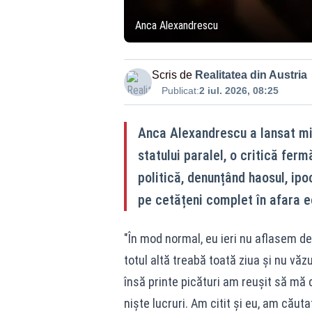
Anca Alexandrescu
Scris de
Realitatea din Austria
Publicat:
2 iul. 2026, 08:25
Anca Alexandrescu a lansat mier
statului paralel, o critică fer
politică, denunțând haosul, ipocr
pe cetățeni complet în afara e
"În mod normal, eu ieri nu aflasem de
totul altă treabă toată ziua și nu vă
însă printe picături am reușit să mă
niște lucruri. Am citit și eu, am căut