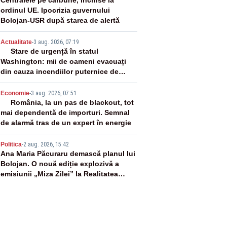
2
Centralele pe cărbune, închise la
ordinul UE. Ipocrizia guvernului
Bolojan-USR după starea de alertă
3
Actualitate
-
3 aug. 2026, 07:19
Stare de urgență în statul
Washington: mii de oameni evacuați
din cauza incendiilor puternice de
vegetație
4
Economie
-
3 aug. 2026, 07:51
România, la un pas de blackout, tot
mai dependentă de importuri. Semnal
de alarmă tras de un expert în energie
5
Politica
-
2 aug. 2026, 15:42
Ana Maria Păcuraru demască planul lui
Bolojan. O nouă ediție explozivă a
emisiunii „Miza Zilei” la Realitatea
PLUS