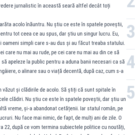
edere jurnalistic în această seară altfel decât toți
răta acolo înăuntru. Nu știu ce este în spatele poveștii,
entru tot ceea ce au spus, dar știu un singur lucru. Eu,
 și oameni simpli care s‑au dus și au făcut treaba statului.
cei care nu mai au rude, pe cei care nu mai au din ce să
t să apeleze la public pentru a aduna banii necesari ca să
âiere, o alinare sau o viață decentă, după caz, cum s‑a
ăzut și clădirile de acolo. Să știți că sunt spitale în
e clădiri. Nu știu ce este în spatele poveștii, dar știu un
ultă vreme, și‑a abandonat cetățenii. Iar statul român, pe
cruri. Nu face mai nimic, de fapt, de mulți ani de zile. O
ra 22, după ce vom termina subiectele politice cu noutăți,