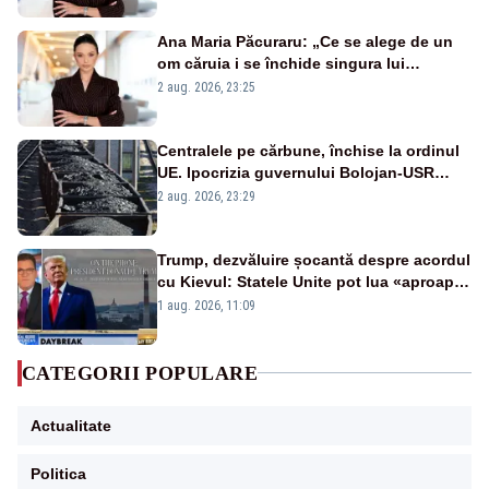
Ana Maria Păcuraru: „Ce se alege de un
om căruia i se închide singura lui
portiță?”
2 aug. 2026, 23:25
Centralele pe cărbune, închise la ordinul
UE. Ipocrizia guvernului Bolojan-USR
după starea de alertă
2 aug. 2026, 23:29
Trump, dezvăluire șocantă despre acordul
cu Kievul: Statele Unite pot lua «aproape
tot ce vor» din minele Ucrainei”
1 aug. 2026, 11:09
CATEGORII POPULARE
Actualitate
Politica