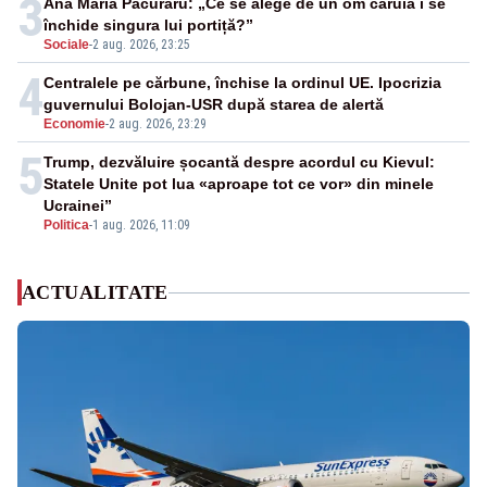
3
Ana Maria Păcuraru: „Ce se alege de un om căruia i se
închide singura lui portiță?”
Sociale
-
2 aug. 2026, 23:25
4
Centralele pe cărbune, închise la ordinul UE. Ipocrizia
guvernului Bolojan-USR după starea de alertă
Economie
-
2 aug. 2026, 23:29
5
Trump, dezvăluire șocantă despre acordul cu Kievul:
Statele Unite pot lua «aproape tot ce vor» din minele
Ucrainei”
Politica
-
1 aug. 2026, 11:09
ACTUALITATE