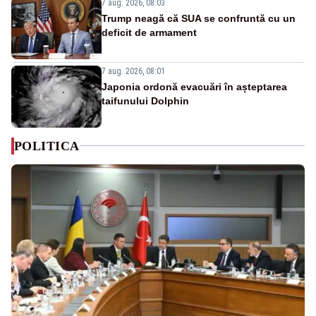
7 aug. 2026, 08:03
Trump neagă că SUA se confruntă cu un
deficit de armament
7 aug. 2026, 08:01
Japonia ordonă evacuări în așteptarea
taifunului Dolphin
POLITICA