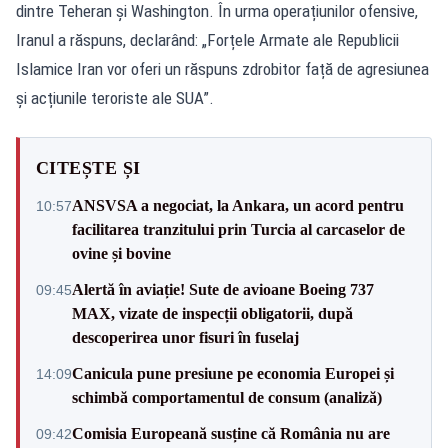
dintre Teheran și Washington. În urma operațiunilor ofensive,
Iranul a răspuns, declarând: „Forțele Armate ale Republicii
Islamice Iran vor oferi un răspuns zdrobitor față de agresiunea
și acțiunile teroriste ale SUA”.
CITEȘTE ȘI
ANSVSA a negociat, la Ankara, un acord pentru
10:57
facilitarea tranzitului prin Turcia al carcaselor de
ovine și bovine
Alertă în aviație! Sute de avioane Boeing 737
09:45
MAX, vizate de inspecții obligatorii, după
descoperirea unor fisuri în fuselaj
Canicula pune presiune pe economia Europei și
14:09
schimbă comportamentul de consum (analiză)
Comisia Europeană susține că România nu are
09:42