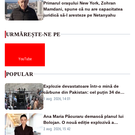
Primarul oraşului New York, Zohran
Mamdani, spune că nu are capacitatea
juridică să-l aresteze pe Netanyahu
URMĂREȘTE-NE PE
YouTube
POPULAR
Explozie devastatoare într-o mină de
cărbune din Pakistan: cel puțin 34 de
morți - VIDEO
1 aug. 2026, 14:01
Ana Maria Păcuraru demască planul lui
Bolojan. O nouă ediție explozivă a
emisiunii „Miza Zilei” la Realitatea PLUS
2 aug. 2026, 15:42