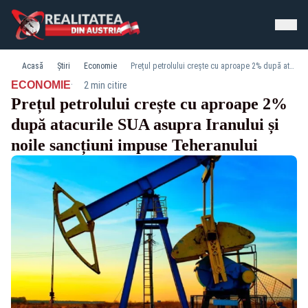
Acasă
Știri
Economie
Prețul petrolului crește cu aproape 2% după atacurile SUA asupra Iranului și noile sancțiuni impuse Teheranului
·
ECONOMIE
2 min citire
Prețul petrolului crește cu aproape 2%
după atacurile SUA asupra Iranului și
noile sancțiuni impuse Teheranului