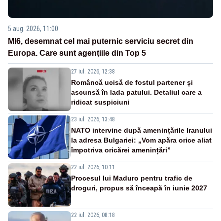
5 aug. 2026, 11:00
MI6, desemnat cel mai puternic serviciu secret din
Europa. Care sunt agenţiile din Top 5
27 iul. 2026, 12:38
Româncă ucisă de fostul partener și
ascunsă în lada patului. Detaliul care a
ridicat suspiciuni
23 iul. 2026, 13:48
NATO intervine după amenințările Iranului
la adresa Bulgariei: „Vom apăra orice aliat
împotriva oricărei amenințări”
22 iul. 2026, 10:11
Procesul lui Maduro pentru trafic de
droguri, propus să înceapă în iunie 2027
22 iul. 2026, 08:18