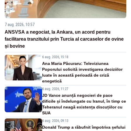
7 aug. 2026, 10:57
ANSVSA a negociat, la Ankara, un acord pentru
facilitarea tranzitului prin Turcia al carcaselor de ovine
și bovine
6 aug. 2026, 15:18
Ana Maria Păcuraru: Televiziunea
Poporului solicită investigarea deciziilor
luate în această perioadă de criză
enegetică
6 aug. 2026, 11:27
JD Vance anunță negocieri de pace
dificile și îndelungate cu Iranul, în timp ce
Teheranul neagă existența discuțiilor cu
SUA
6 aug. 2026, 09:13
Donald Trump a răbufnit împotriva șefului