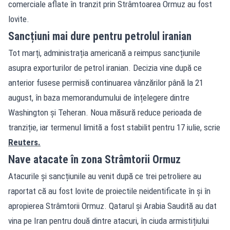
comerciale aflate în tranzit prin Strâmtoarea Ormuz au fost
lovite.
Sancțiuni mai dure pentru petrolul iranian
Tot marți, administrația americană a reimpus sancțiunile
asupra exporturilor de petrol iranian. Decizia vine după ce
anterior fusese permisă continuarea vânzărilor până la 21
august, în baza memorandumului de înțelegere dintre
Washington și Teheran. Noua măsură reduce perioada de
tranziție, iar termenul limită a fost stabilit pentru 17 iulie, scrie
Reuters.
Nave atacate în zona Strâmtorii Ormuz
Atacurile și sancțiunile au venit după ce trei petroliere au
raportat că au fost lovite de proiectile neidentificate în și în
apropierea Strâmtorii Ormuz. Qatarul și Arabia Saudită au dat
vina pe Iran pentru două dintre atacuri, în ciuda armistițiului