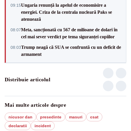
Ungaria renunță la apelul de economisire a
09:15
energiei. Criza de la centrala nucleară Paks se
atenuează
Meta, sancționată cu 567 de milioane de dolari în
08:07
cel mai sever verdict pe tema siguranței copiilor
Trump neagă că SUA se confruntă cu un deficit de
08:03
armament
Distribuie articolul
Mai multe articole despre
nicusor dan
presedinte
masuri
csat
declaratii
incident