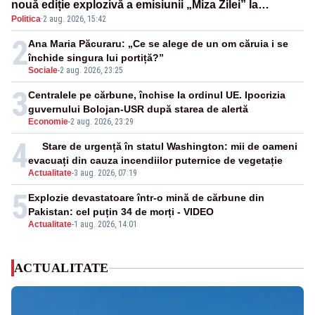
nouă ediție explozivă a emisiunii „Miza Zilei” la
Politica
·
2 aug. 2026, 15:42
Realitatea PLUS
2
Ana Maria Păcuraru: „Ce se alege de un om căruia i se
închide singura lui portiță?”
Sociale
-
2 aug. 2026, 23:25
3
Centralele pe cărbune, închise la ordinul UE. Ipocrizia
guvernului Bolojan-USR după starea de alertă
Economie
-
2 aug. 2026, 23:29
4
Stare de urgență în statul Washington: mii de oameni
evacuați din cauza incendiilor puternice de vegetație
Actualitate
-
3 aug. 2026, 07:19
5
Explozie devastatoare într-o mină de cărbune din
Pakistan: cel puțin 34 de morți - VIDEO
Actualitate
-
1 aug. 2026, 14:01
ACTUALITATE