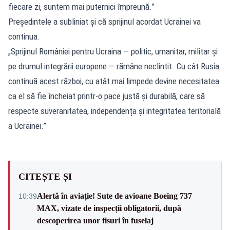
fiecare zi, suntem mai puternici împreună.”
Președintele a subliniat și că sprijinul acordat Ucrainei va
continua.
„Sprijinul României pentru Ucraina — politic, umanitar, militar și
pe drumul integrării europene — rămâne neclintit. Cu cât Rusia
continuă acest război, cu atât mai limpede devine necesitatea
ca el să fie încheiat printr-o pace justă și durabilă, care să
respecte suveranitatea, independența și integritatea teritorială
a Ucrainei.”
CITEȘTE ȘI
Alertă în aviație! Sute de avioane Boeing 737
10:39
MAX, vizate de inspecții obligatorii, după
descoperirea unor fisuri în fuselaj