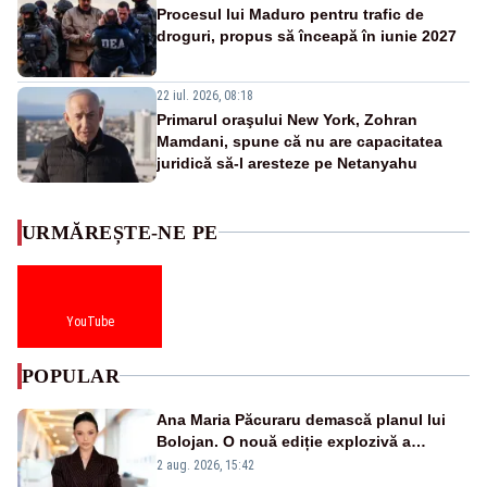
Procesul lui Maduro pentru trafic de
droguri, propus să înceapă în iunie 2027
22 iul. 2026, 08:18
Primarul oraşului New York, Zohran
Mamdani, spune că nu are capacitatea
juridică să-l aresteze pe Netanyahu
URMĂREȘTE-NE PE
YouTube
POPULAR
Ana Maria Păcuraru demască planul lui
Bolojan. O nouă ediție explozivă a
emisiunii „Miza Zilei” la Realitatea PLUS
2 aug. 2026, 15:42