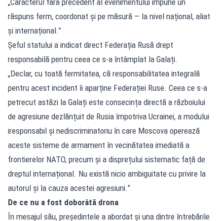
„Caracterul fără precedent al evenimentului impune un
răspuns ferm, coordonat și pe măsură — la nivel național, aliat
și internațional.”
Șeful statului a indicat direct Federația Rusă drept
responsabilă pentru ceea ce s-a întâmplat la Galați.
„Declar, cu toată fermitatea, că responsabilitatea integrală
pentru acest incident îi aparține Federației Ruse. Ceea ce s-a
petrecut astăzi la Galați este consecința directă a războiului
de agresiune dezlănțuit de Rusia împotriva Ucrainei, a modului
iresponsabil și nediscriminatoriu în care Moscova operează
aceste sisteme de armament în vecinătatea imediată a
frontierelor NATO, precum și a disprețului sistematic față de
dreptul internațional. Nu există nicio ambiguitate cu privire la
autorul și la cauza acestei agresiuni.”
De ce nu a fost doborâtă drona
În mesajul său, președintele a abordat și una dintre întrebările