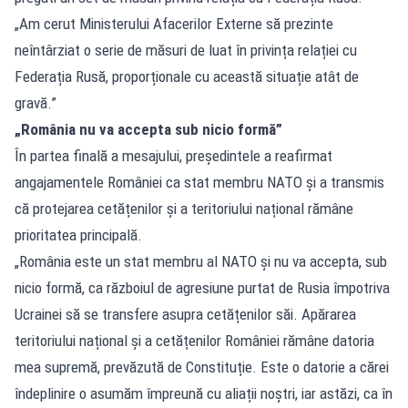
„Am cerut Ministerului Afacerilor Externe să prezinte
neîntârziat o serie de măsuri de luat în privința relației cu
Federația Rusă, proporționale cu această situație atât de
gravă.”
„România nu va accepta sub nicio formă”
În partea finală a mesajului, președintele a reafirmat
angajamentele României ca stat membru NATO și a transmis
că protejarea cetățenilor și a teritoriului național rămâne
prioritatea principală.
„România este un stat membru al NATO și nu va accepta, sub
nicio formă, ca războiul de agresiune purtat de Rusia împotriva
Ucrainei să se transfere asupra cetățenilor săi. Apărarea
teritoriului național și a cetățenilor României rămâne datoria
mea supremă, prevăzută de Constituție. Este o datorie a cărei
îndeplinire o asumăm împreună cu aliații noștri, iar astăzi, ca în