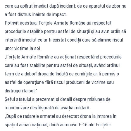
care au apărut imediat după incident: de ce aparatul de zbor nu
a fost distrus înainte de impact.
Potrivit acestuia, Forțele Armate Române au respectat
procedurile stabilite pentru astfel de situații și au avut ordin să
intervină imediat ce ar fi existat condiții care să elimine riscul
unor victime la sol.
„Forțele Armate Române au acționat respectând procedurile
care au fost stabilite pentru astfel de situații, având ordinul
ferm de a doborî drona de îndată ce condițiile ar fi permis o
astfel de operațiune fără riscul producerii de victime sau
distrugeri la sol.”
Șeful statului a prezentat și detalii despre misiunea de
monitorizare desfășurată de aviația militară.
„După ce radarele armatei au detectat drona la intrarea în
spațiul aerian național, două aeronave F-16 ale Forțelor