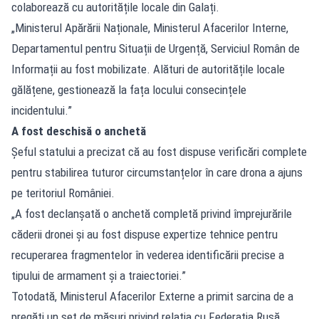
colaborează cu autoritățile locale din Galați.
„Ministerul Apărării Naționale, Ministerul Afacerilor Interne,
Departamentul pentru Situații de Urgență, Serviciul Român de
Informații au fost mobilizate. Alături de autoritățile locale
gălățene, gestionează la fața locului consecințele
incidentului.”
A fost deschisă o anchetă
Șeful statului a precizat că au fost dispuse verificări complete
pentru stabilirea tuturor circumstanțelor în care drona a ajuns
pe teritoriul României.
„A fost declanșată o anchetă completă privind împrejurările
căderii dronei și au fost dispuse expertize tehnice pentru
recuperarea fragmentelor în vederea identificării precise a
tipului de armament și a traiectoriei.”
Totodată, Ministerul Afacerilor Externe a primit sarcina de a
pregăti un set de măsuri privind relația cu Federația Rusă.