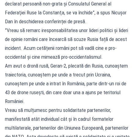
declarat persoană non-grata şi Consulatul General al
Federaţiei Ruse la Constanţa, se va închide”, a spus Nicușor
Dan în deschiderea conferinței de presă.
”Vreau să remarc iresponsabilitatea unor lideri politici și lideri
de opinie români care încearcă să scuze Rusia față de acest
incident. Acum cetățenii români pot să vadă cine e pro-
occidental și cine mimează pro-occidentalismul.
Am avut o dronă rusă, Geran-2, plecată din Rusia, cunoaștem
traiectoria, cunoaștem pe unde a trecut prin Ucraina,
cunoaștem pe unde a intrat în România, parte dintr-un roi de
43 de drone rusești, din care doar una a ajuns pe teritoriul
României.
Vreau să mulțumesc pentru solidaritate partenerilor,
manifestată atât individual cât și în cadrul formatelor
multilaterale, partenerilor din Uniunea Europeană, partenerilor
din NATO. Asta dovedește că există o solidaritate și o unitate