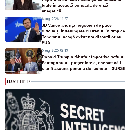
luate în această perioadă de criză
enegetică
6 aug. 2026, 11:27
JD Vance anunță negocieri de pace
dificile și îndelungate cu Iranul, în timp ce
Teheranul neagă existența discuțiilor cu
SUA
6 aug. 2026, 09:13
Donald Trump a răbufnit împotriva șefului
Pentagonului: președintele, enervat că i
s-ar fi ascuns penuria de rachete – SURSE
JUSTITIE