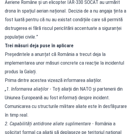
Aeriene Române și un elicopter IAR-330 SOCAT au urmărit
drona în spațiul aerian național. Decizia de a nu angaja ținta a
fost luată pentru că nu au existat condițiile care să permită
distrugerea ei fără riscul periclitării accentuate a siguranței
populației civile.”
Trei măsuri deja puse în aplicare
Președintele a anunțat că România a trecut deja la
implementarea unor măsuri concrete ca reacție la incidentul
produs la Galați.
Prima dintre acestea vizează informarea aliaților.
„1. Informarea aliaților
- Toți aliații din NATO și partenerii din
Uniunea Europeană au fost informați despre incident.
Comunicarea cu structurile militare aliate este în desfășurare
în timp real.
2. Capabilități antidrone aliate suplimentare
- România a
solicitat formal ca aliații să deplaseze pe teritoriul național