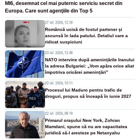
MI6, desemnat cel mai puternic serviciu secret din
Europa. Care sunt agenţiile din Top 5
27 iul. 2026, 12:38
Româncă ucisă de fostul partener și
ascunsă în lada patului. Detaliul care a
ridicat suspiciuni
23 iul. 2026, 13:48
NATO intervine după amenințările Iranului
la adresa Bulgariei: „Vom apăra orice aliat
împotriva oricărei amenințări”
22 iul. 2026, 10:11
Procesul lui Maduro pentru trafic de
droguri, propus să înceapă în iunie 2027
22 iul. 2026, 08:18
Primarul oraşului New York, Zohran
Mamdani, spune că nu are capacitatea
juridică să-l aresteze pe Netanyahu