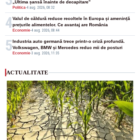
„Ultima șansă înainte de decapitare”
Politica
-
4 aug. 2026, 08:32
4
Valul de căldură reduce recoltele în Europa și amenință
prețurile alimentelor. Ce avantaj are România
Economie
-
4 aug. 2026, 08:44
5
Industria auto germană trece printr-o criză profundă.
Volkswagen, BMW și Mercedes reduc mii de posturi
Economie
-
3 aug. 2026, 11:35
ACTUALITATE