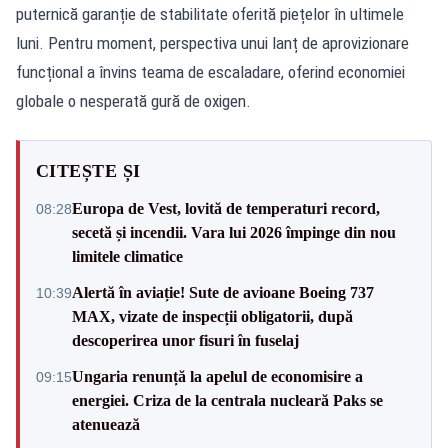
puternică garanție de stabilitate oferită piețelor în ultimele
luni. Pentru moment, perspectiva unui lanț de aprovizionare
funcțional a învins teama de escaladare, oferind economiei
globale o nesperată gură de oxigen.
CITEȘTE ȘI
Europa de Vest, lovită de temperaturi record,
08:28
secetă și incendii. Vara lui 2026 împinge din nou
limitele climatice
Alertă în aviație! Sute de avioane Boeing 737
10:39
MAX, vizate de inspecții obligatorii, după
descoperirea unor fisuri în fuselaj
Ungaria renunță la apelul de economisire a
09:15
energiei. Criza de la centrala nucleară Paks se
atenuează