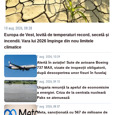
10 aug. 2026, 08:28
Europa de Vest, lovită de temperaturi record, secetă și
incendii. Vara lui 2026 împinge din nou limitele
climatice
7 aug. 2026, 10:39
Alertă în aviație! Sute de avioane Boeing
737 MAX, vizate de inspecții obligatorii,
după descoperirea unor fisuri în fuselaj
7 aug. 2026, 09:15
Ungaria renunță la apelul de economisire
a energiei. Criza de la centrala nucleară
Paks se atenuează
7 aug. 2026, 08:07
Meta, sancționată cu 567 de milioane de