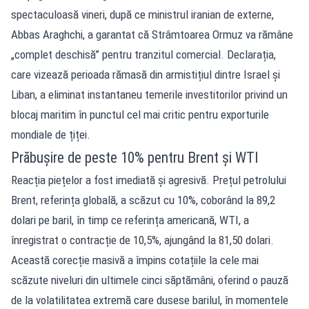
spectaculoasă vineri, după ce ministrul iranian de externe,
Abbas Araghchi, a garantat că Strâmtoarea Ormuz va rămâne
„complet deschisă” pentru tranzitul comercial. Declarația,
care vizează perioada rămasă din armistițiul dintre Israel și
Liban, a eliminat instantaneu temerile investitorilor privind un
blocaj maritim în punctul cel mai critic pentru exporturile
mondiale de țiței.
Prăbușire de peste 10% pentru Brent și WTI
Reacția piețelor a fost imediată și agresivă. Prețul petrolului
Brent, referința globală, a scăzut cu 10%, coborând la 89,2
dolari pe baril, în timp ce referința americană, WTI, a
înregistrat o contracție de 10,5%, ajungând la 81,50 dolari.
Această corecție masivă a împins cotațiile la cele mai
scăzute niveluri din ultimele cinci săptămâni, oferind o pauză
de la volatilitatea extremă care dusese barilul, în momentele