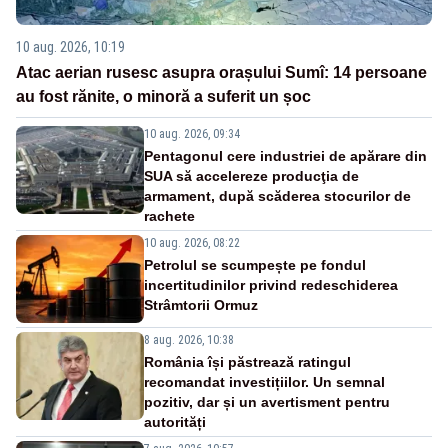
10 aug. 2026, 10:19
Atac aerian rusesc asupra orașului Sumî: 14 persoane
au fost rănite, o minoră a suferit un șoc
10 aug. 2026, 09:34
Pentagonul cere industriei de apărare din
SUA să accelereze producţia de
armament, după scăderea stocurilor de
rachete
10 aug. 2026, 08:22
Petrolul se scumpește pe fondul
incertitudinilor privind redeschiderea
Strâmtorii Ormuz
8 aug. 2026, 10:38
România își păstrează ratingul
recomandat investițiilor. Un semnal
pozitiv, dar și un avertisment pentru
autorități