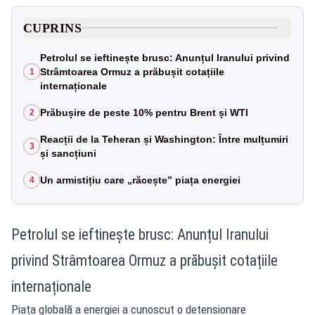
CUPRINS
Petrolul se ieftinește brusc: Anunțul Iranului privind
Strâmtoarea Ormuz a prăbușit cotațiile
1
internaționale
Prăbușire de peste 10% pentru Brent și WTI
2
Reacții de la Teheran și Washington: Între mulțumiri
3
și sancțiuni
Un armistițiu care „răcește” piața energiei
4
Petrolul se ieftinește brusc: Anunțul Iranului
privind Strâmtoarea Ormuz a prăbușit cotațiile
internaționale
Piața globală a energiei a cunoscut o detensionare