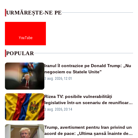
URMĂREȘTE-NE PE
YouTube
POPULAR
Iranul îl contrazice pe Donald Trump: „Nu
negociem cu Statele Unite”
3 aug. 2026, 12:01
Rizea TV: posibile vulnerabilități
legislative într-un scenariu de reunificare
România–Republica Moldova
3 aug. 2026, 20:14
Trump, avertisment pentru Iran privind un
acord de pace: „Ultima șansă înainte de