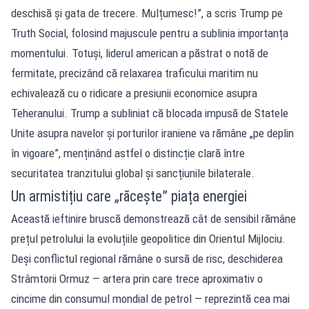
deschisă și gata de trecere. Mulțumesc!”, a scris Trump pe
Truth Social, folosind majuscule pentru a sublinia importanța
momentului. Totuși, liderul american a păstrat o notă de
fermitate, precizând că relaxarea traficului maritim nu
echivalează cu o ridicare a presiunii economice asupra
Teheranului. Trump a subliniat că blocada impusă de Statele
Unite asupra navelor și porturilor iraniene va rămâne „pe deplin
în vigoare”, menținând astfel o distincție clară între
securitatea tranzitului global și sancțiunile bilaterale.
Un armistițiu care „răcește” piața energiei
Această ieftinire bruscă demonstrează cât de sensibil rămâne
prețul petrolului la evoluțiile geopolitice din Orientul Mijlociu.
Deși conflictul regional rămâne o sursă de risc, deschiderea
Strâmtorii Ormuz — artera prin care trece aproximativ o
cincime din consumul mondial de petrol — reprezintă cea mai