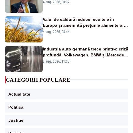
decapitare”
4 aug. 2026, 08:32
Valul de căldură reduce recoltele în
Europa și amenință prețurile alimentelor.
Ce avantaj are România
4 aug. 2026, 08:44
Industria auto germană trece printr-o criză
profundă. Volkswagen, BMW și Mercedes
reduc mii de posturi
3 aug. 2026, 11:35
CATEGORII POPULARE
Actualitate
Politica
Justitie