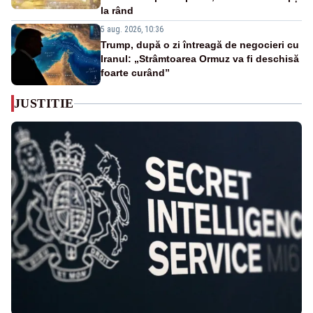
la rând
5 aug. 2026, 10:36
Trump, după o zi întreagă de negocieri cu
Iranul: „Strâmtoarea Ormuz va fi deschisă
foarte curând”
JUSTITIE