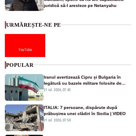
juridică să-l aresteze pe Netanyahu
URMĂREȘTE-NE PE
YouTube
POPULAR
Iranul avertizează Cipru și Bulgaria în
legătură cu bazele militare folosite de
SUA
31 iul. 2026, 07:45
ITALIA: 7 persoane, dispărute după
prăbușirea unei clădiri în Sicilia | VIDEO
31 iul. 2026, 07:50