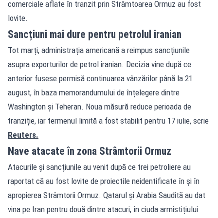
comerciale aflate în tranzit prin Strâmtoarea Ormuz au fost
lovite.
Sancțiuni mai dure pentru petrolul iranian
Tot marți, administrația americană a reimpus sancțiunile
asupra exporturilor de petrol iranian. Decizia vine după ce
anterior fusese permisă continuarea vânzărilor până la 21
august, în baza memorandumului de înțelegere dintre
Washington și Teheran. Noua măsură reduce perioada de
tranziție, iar termenul limită a fost stabilit pentru 17 iulie, scrie
Reuters.
Nave atacate în zona Strâmtorii Ormuz
Atacurile și sancțiunile au venit după ce trei petroliere au
raportat că au fost lovite de proiectile neidentificate în și în
apropierea Strâmtorii Ormuz. Qatarul și Arabia Saudită au dat
vina pe Iran pentru două dintre atacuri, în ciuda armistițiului