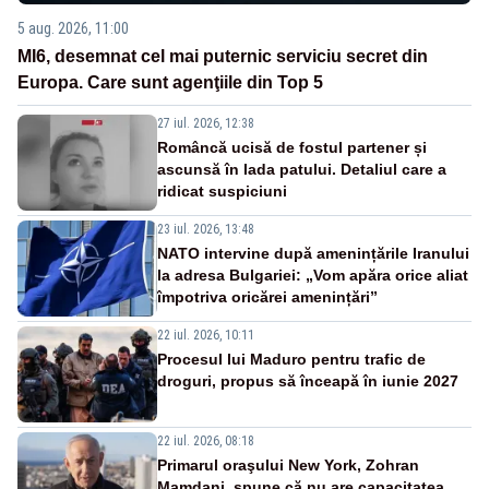
5 aug. 2026, 11:00
MI6, desemnat cel mai puternic serviciu secret din
Europa. Care sunt agenţiile din Top 5
27 iul. 2026, 12:38
Româncă ucisă de fostul partener și
ascunsă în lada patului. Detaliul care a
ridicat suspiciuni
23 iul. 2026, 13:48
NATO intervine după amenințările Iranului
la adresa Bulgariei: „Vom apăra orice aliat
împotriva oricărei amenințări”
22 iul. 2026, 10:11
Procesul lui Maduro pentru trafic de
droguri, propus să înceapă în iunie 2027
22 iul. 2026, 08:18
Primarul oraşului New York, Zohran
Mamdani, spune că nu are capacitatea