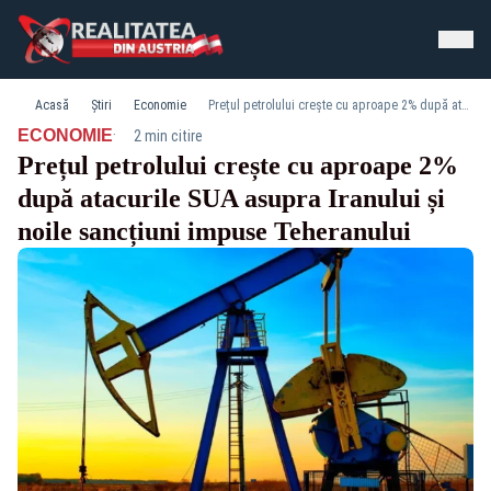
Acasă
Știri
Economie
Prețul petrolului crește cu aproape 2% după atacurile SUA asupra Iranului și noile sancțiuni impuse Teheranului
·
ECONOMIE
2 min citire
Prețul petrolului crește cu aproape 2%
după atacurile SUA asupra Iranului și
noile sancțiuni impuse Teheranului