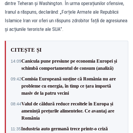
dintre Teheran și Washington. În urma operațiunilor ofensive,
Iranul a răspuns, declarând: „Forțele Armate ale Republicii
Islamice Iran vor oferi un răspuns zdrobitor față de agresiunea
și acțiunile teroriste ale SUA”.
CITEȘTE ȘI
Canicula pune presiune pe economia Europei și
14:09
schimbă comportamentul de consum (analiză)
Comisia Europeană susține că România nu are
09:42
probleme cu energia, în timp ce țara importă
masiv de la patru vecini
Valul de căldură reduce recoltele în Europa și
08:44
amenință prețurile alimentelor. Ce avantaj are
România
Industria auto germană trece printr-o criză
11:35