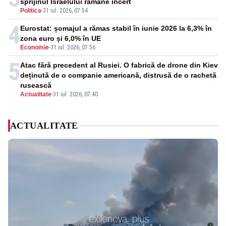
sprijinul Israelului rămâne incert
Politica
-
31 iul. 2026, 07:54
4
Eurostat: șomajul a rămas stabil în iunie 2026 la 6,3% în
zona euro și 6,0% în UE
Economie
-
31 iul. 2026, 07:56
5
Atac fără precedent al Rusiei. O fabrică de drone din Kiev
deținută de o companie americană, distrusă de o rachetă
rusească
Actualitate
-
31 iul. 2026, 07:40
ACTUALITATE