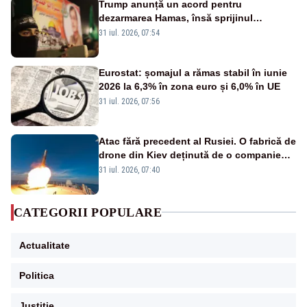
Trump anunță un acord pentru
dezarmarea Hamas, însă sprijinul
Israelului rămâne incert
31 iul. 2026, 07:54
Eurostat: șomajul a rămas stabil în iunie
2026 la 6,3% în zona euro și 6,0% în UE
31 iul. 2026, 07:56
Atac fără precedent al Rusiei. O fabrică de
drone din Kiev deținută de o companie
americană, distrusă de o rachetă
31 iul. 2026, 07:40
rusească
CATEGORII POPULARE
Actualitate
Politica
Justitie