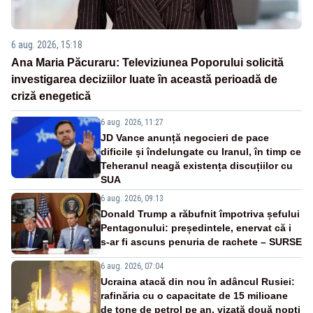
6 aug. 2026, 15:18
Ana Maria Păcuraru: Televiziunea Poporului solicită
investigarea deciziilor luate în această perioadă de
criză enegetică
6 aug. 2026, 11:27
JD Vance anunță negocieri de pace
dificile și îndelungate cu Iranul, în timp ce
Teheranul neagă existența discuțiilor cu
SUA
6 aug. 2026, 09:13
Donald Trump a răbufnit împotriva șefului
Pentagonului: președintele, enervat că i
s-ar fi ascuns penuria de rachete – SURSE
6 aug. 2026, 07:04
Ucraina atacă din nou în adâncul Rusiei:
rafinăria cu o capacitate de 15 milioane
de tone de petrol pe an, vizată două nopți