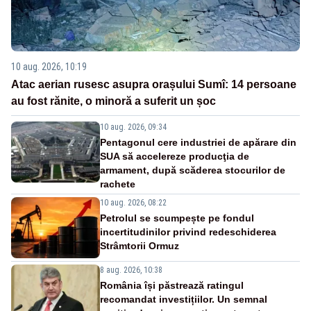
10 aug. 2026, 10:19
Atac aerian rusesc asupra orașului Sumî: 14 persoane
au fost rănite, o minoră a suferit un șoc
10 aug. 2026, 09:34
Pentagonul cere industriei de apărare din
SUA să accelereze producţia de
armament, după scăderea stocurilor de
rachete
10 aug. 2026, 08:22
Petrolul se scumpește pe fondul
incertitudinilor privind redeschiderea
Strâmtorii Ormuz
8 aug. 2026, 10:38
România își păstrează ratingul
recomandat investițiilor. Un semnal