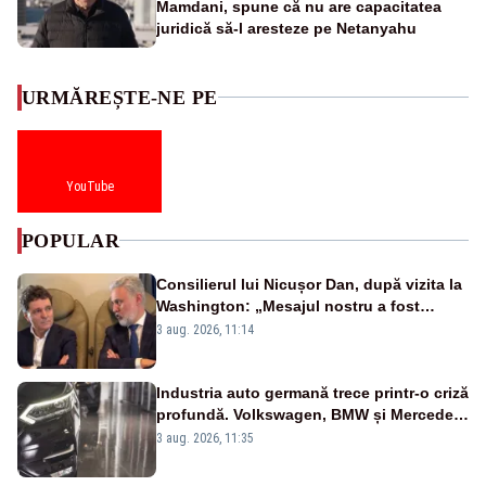
Mamdani, spune că nu are capacitatea
juridică să-l aresteze pe Netanyahu
URMĂREȘTE-NE PE
YouTube
POPULAR
Consilierul lui Nicușor Dan, după vizita la
Washington: „Mesajul nostru a fost
simplu - România stă alături de Statele
3 aug. 2026, 11:14
Unite”
Industria auto germană trece printr-o criză
profundă. Volkswagen, BMW și Mercedes
reduc mii de posturi
3 aug. 2026, 11:35