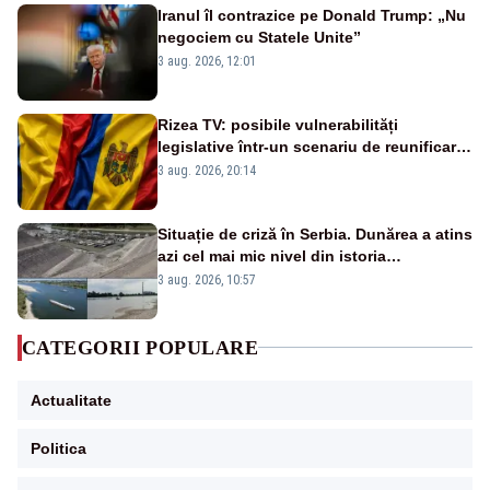
Iranul îl contrazice pe Donald Trump: „Nu
negociem cu Statele Unite”
3 aug. 2026, 12:01
Rizea TV: posibile vulnerabilități
legislative într-un scenariu de reunificare
România–Republica Moldova
3 aug. 2026, 20:14
Situație de criză în Serbia. Dunărea a atins
azi cel mai mic nivel din istoria
măsurătorilor. Se prefigurează restricții
3 aug. 2026, 10:57
CATEGORII POPULARE
Actualitate
Politica