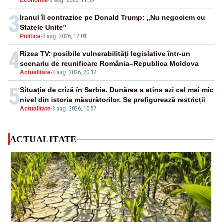
Economie
-
3 aug. 2026, 11:35
3
Iranul îl contrazice pe Donald Trump: „Nu negociem cu
Statele Unite”
Politica
-
3 aug. 2026, 12:01
4
Rizea TV: posibile vulnerabilități legislative într-un
scenariu de reunificare România–Republica Moldova
Actualitate
-
3 aug. 2026, 20:14
5
Situație de criză în Serbia. Dunărea a atins azi cel mai mic
nivel din istoria măsurătorilor. Se prefigurează restricții
Actualitate
-
3 aug. 2026, 10:57
ACTUALITATE