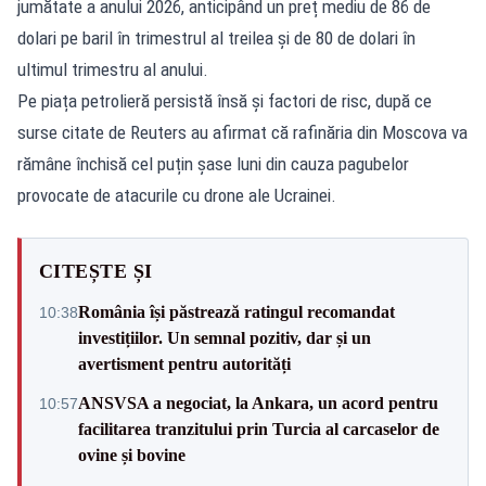
jumătate a anului 2026, anticipând un preț mediu de 86 de
dolari pe baril în trimestrul al treilea și de 80 de dolari în
ultimul trimestru al anului.
Pe piața petrolieră persistă însă și factori de risc, după ce
surse citate de Reuters au afirmat că rafinăria din Moscova va
rămâne închisă cel puțin șase luni din cauza pagubelor
provocate de atacurile cu drone ale Ucrainei.
CITEȘTE ȘI
România își păstrează ratingul recomandat
10:38
investițiilor. Un semnal pozitiv, dar și un
avertisment pentru autorități
ANSVSA a negociat, la Ankara, un acord pentru
10:57
facilitarea tranzitului prin Turcia al carcaselor de
ovine și bovine