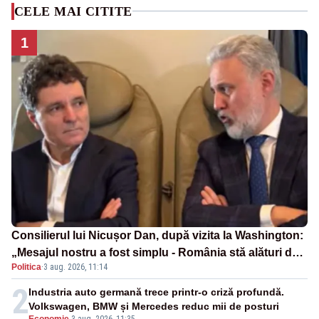
CELE MAI CITITE
1
Consilierul lui Nicușor Dan, după vizita la Washington:
„Mesajul nostru a fost simplu - România stă alături de
Politica
·
3 aug. 2026, 11:14
Statele Unite”
2
Industria auto germană trece printr-o criză profundă.
Volkswagen, BMW și Mercedes reduc mii de posturi