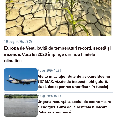
10 aug. 2026, 08:28
Europa de Vest, lovită de temperaturi record, secetă și
incendii. Vara lui 2026 împinge din nou limitele
climatice
7 aug. 2026, 10:39
Alertă în aviație! Sute de avioane Boeing
737 MAX, vizate de inspecții obligatorii,
după descoperirea unor fisuri în fuselaj
7 aug. 2026, 09:15
Ungaria renunță la apelul de economisire
a energiei. Criza de la centrala nucleară
Paks se atenuează