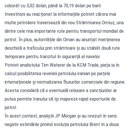
coborât cu 3,02 dolari, până la 70,19 dolari pe baril.
Investitorii au reacționat la informațiile potrivit cărora mai
multe petroliere traversează din nou Strâmtoarea Ormuz, una
dintre cele mai importante rute pentru transportul mondial de
petrol. În plus, autoritățile din Oman au anunțat menținerea
deschisă a traficului prin strâmtoare și au stabilit două rute
temporare pentru tranzitul în siguranță al navelor.
Potrivit analistului Tim Waterer de la KCM Trade, piața ia în
calcul posibilitatea revenirii petrolului iranian pe piețele
internaționale și normalizarea fluxurilor comerciale din regiune.
Acesta consideră că o eventuală relaxare a sancțiunilor ar
putea permite Iranului să își majoreze rapid exporturile de
petrol.
În acest context, analiștii JP Morgan și-au revizuit în sens
negativ estimările privind evoluția petrolului Brent în a doua