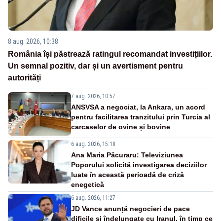
8 aug. 2026, 10:38
România își păstrează ratingul recomandat investițiilor.
Un semnal pozitiv, dar și un avertisment pentru
autorități
7 aug. 2026, 10:57
ANSVSA a negociat, la Ankara, un acord
pentru facilitarea tranzitului prin Turcia al
carcaselor de ovine și bovine
6 aug. 2026, 15:18
Ana Maria Păcuraru: Televiziunea
Poporului solicită investigarea deciziilor
luate în această perioadă de criză
enegetică
6 aug. 2026, 11:27
JD Vance anunță negocieri de pace
dificile și îndelungate cu Iranul, în timp ce