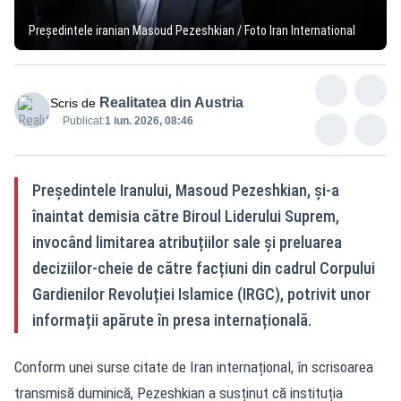
Președintele iranian Masoud Pezeshkian / Foto Iran International
Realitatea din Austria
Scris de
Publicat:
1 iun. 2026, 08:46
Președintele Iranului, Masoud Pezeshkian, și-a
înaintat demisia către Biroul Liderului Suprem,
invocând limitarea atribuțiilor sale și preluarea
deciziilor-cheie de către facțiuni din cadrul Corpului
Gardienilor Revoluției Islamice (IRGC), potrivit unor
informații apărute în presa internațională.
Conform unei surse citate de
Iran internațional
, în scrisoarea
transmisă duminică, Pezeshkian a susținut că instituția