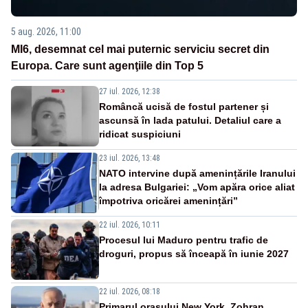
5 aug. 2026, 11:00
MI6, desemnat cel mai puternic serviciu secret din
Europa. Care sunt agenţiile din Top 5
27 iul. 2026, 12:38
Româncă ucisă de fostul partener și
ascunsă în lada patului. Detaliul care a
ridicat suspiciuni
23 iul. 2026, 13:48
NATO intervine după amenințările Iranului
la adresa Bulgariei: „Vom apăra orice aliat
împotriva oricărei amenințări”
22 iul. 2026, 10:11
Procesul lui Maduro pentru trafic de
droguri, propus să înceapă în iunie 2027
22 iul. 2026, 08:18
Primarul oraşului New York, Zohran