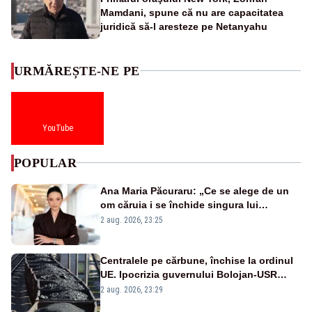
Mamdani, spune că nu are capacitatea
juridică să-l aresteze pe Netanyahu
URMĂREȘTE-NE PE
YouTube
POPULAR
Ana Maria Păcuraru: „Ce se alege de un
om căruia i se închide singura lui
portiță?”
2 aug. 2026, 23:25
Centralele pe cărbune, închise la ordinul
UE. Ipocrizia guvernului Bolojan-USR
după starea de alertă
2 aug. 2026, 23:29