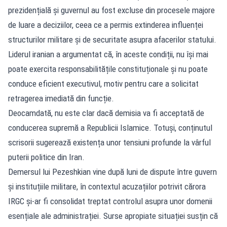
prezidențială și guvernul au fost excluse din procesele majore
de luare a deciziilor, ceea ce a permis extinderea influenței
structurilor militare și de securitate asupra afacerilor statului.
Liderul iranian a argumentat că, în aceste condiții, nu își mai
poate exercita responsabilitățile constituționale și nu poate
conduce eficient executivul, motiv pentru care a solicitat
retragerea imediată din funcție.
Deocamdată, nu este clar dacă demisia va fi acceptată de
conducerea supremă a Republicii Islamice. Totuși, conținutul
scrisorii sugerează existența unor tensiuni profunde la vârful
puterii politice din Iran.
Demersul lui Pezeshkian vine după luni de dispute între guvern
și instituțiile militare, în contextul acuzațiilor potrivit cărora
IRGC și-ar fi consolidat treptat controlul asupra unor domenii
esențiale ale administrației. Surse apropiate situației susțin că