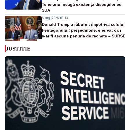
Teheranul neagă existența discuțiilor cu
SUA
6 aug. 2026, 09:13
Donald Trump a răbufnit împotriva șefului
Pentagonului: președintele, enervat că i
s-ar fi ascuns penuria de rachete – SURSE
JUSTITIE