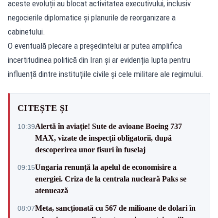
aceste evoluții au blocat activitatea executivului, inclusiv
negocierile diplomatice și planurile de reorganizare a
cabinetului.
O eventuală plecare a președintelui ar putea amplifica
incertitudinea politică din Iran și ar evidenția lupta pentru
influență dintre instituțiile civile și cele militare ale regimului.
CITEȘTE ȘI
Alertă în aviație! Sute de avioane Boeing 737
10:39
MAX, vizate de inspecții obligatorii, după
descoperirea unor fisuri în fuselaj
Ungaria renunță la apelul de economisire a
09:15
energiei. Criza de la centrala nucleară Paks se
atenuează
Meta, sancționată cu 567 de milioane de dolari în
08:07