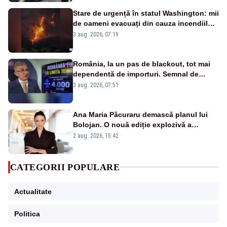
Stare de urgență în statul Washington: mii
de oameni evacuați din cauza incendiilor
puternice de vegetație
3 aug. 2026, 07:19
România, la un pas de blackout, tot mai
dependentă de importuri. Semnal de
alarmă tras de un expert în energie
3 aug. 2026, 07:51
Ana Maria Păcuraru demască planul lui
Bolojan. O nouă ediție explozivă a
emisiunii „Miza Zilei” la Realitatea PLUS
2 aug. 2026, 15:42
CATEGORII POPULARE
Actualitate
Politica