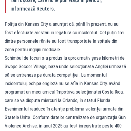
răni ușoare, care nu le pun viața în pericol,
informează Reuters.
Poliția din Kansas City a anunțat că, până în prezent, nu au
fost efectuate arestări în legătură cu incidentul. Cel puțin trei
dintre persoanele rănite au fost transportate la spitale din
zonă pentru îngrijiri medicale.
Schimbul de focuri s-a produs la aproximativ șase kilometri de
Swope Soccer Village, baza unde selecționata Angliei urmează
să se antreneze pe durata competiției. La momentul
incidentului, echipa engleză nu se afla în Kansas City, având
programat un meci amical împotriva selecționatei Costa Rica,
care se va disputa miercuri la Orlando, în statul Florida.
Evenimentul readuce în atenție problema violenței armate din
Statele Unite. Conform datelor centralizate de organizația Gun
Violence Archive, în anul 2025 au fost înregistrate peste 400