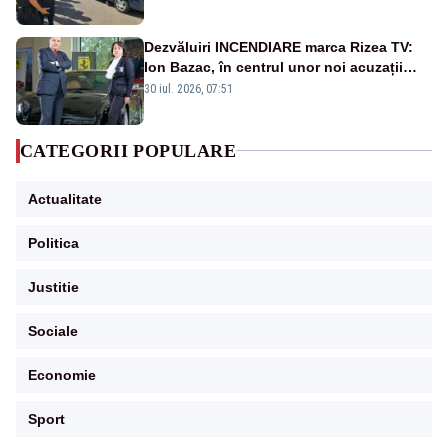
Dezvăluiri INCENDIARE marca Rizea TV:
Ion Bazac, în centrul unor noi acuzații
publice
30 iul. 2026, 07:51
CATEGORII POPULARE
Actualitate
Politica
Justitie
Sociale
Economie
Sport