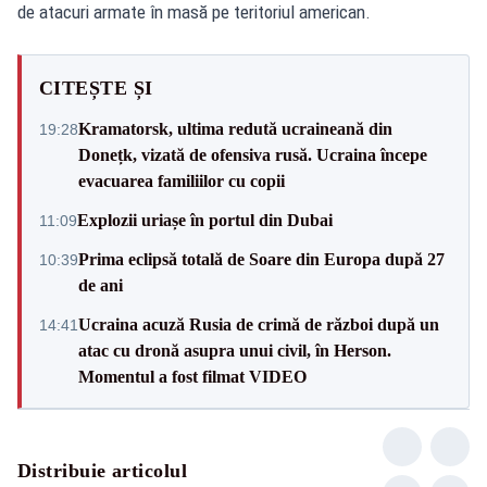
de atacuri armate în masă pe teritoriul american.
CITEȘTE ȘI
Kramatorsk, ultima redută ucraineană din
19:28
Donețk, vizată de ofensiva rusă. Ucraina începe
evacuarea familiilor cu copii
Explozii uriașe în portul din Dubai
11:09
Prima eclipsă totală de Soare din Europa după 27
10:39
de ani
Ucraina acuză Rusia de crimă de război după un
14:41
atac cu dronă asupra unui civil, în Herson.
Momentul a fost filmat VIDEO
Distribuie articolul