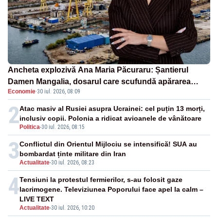
Ancheta explozivă Ana Maria Păcuraru: Șantierul
Damen Mangalia, dosarul care scufundă apărarea
Economie
·
30 iul. 2026, 08:09
României
2
Atac masiv al Rusiei asupra Ucrainei: cel puțin 13 morți,
inclusiv copii. Polonia a ridicat avioanele de vânătoare
Politica
-
30 iul. 2026, 08:15
3
Conflictul din Orientul Mijlociu se intensifică! SUA au
bombardat ținte militare din Iran
Actualitate
-
30 iul. 2026, 08:23
4
Tensiuni la protestul fermierilor, s-au folosit gaze
lacrimogene. Televiziunea Poporului face apel la calm –
LIVE TEXT
Actualitate
-
30 iul. 2026, 10:20