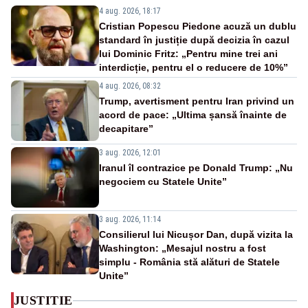
4 aug. 2026, 18:17
Cristian Popescu Piedone acuză un dublu
standard în justiție după decizia în cazul
lui Dominic Fritz: „Pentru mine trei ani
interdicție, pentru el o reducere de 10%”
4 aug. 2026, 08:32
Trump, avertisment pentru Iran privind un
acord de pace: „Ultima șansă înainte de
decapitare”
3 aug. 2026, 12:01
Iranul îl contrazice pe Donald Trump: „Nu
negociem cu Statele Unite”
3 aug. 2026, 11:14
Consilierul lui Nicușor Dan, după vizita la
Washington: „Mesajul nostru a fost
simplu - România stă alături de Statele
Unite”
JUSTITIE