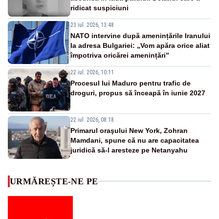
ridicat suspiciuni
23 iul. 2026, 13:48
NATO intervine după amenințările Iranului
la adresa Bulgariei: „Vom apăra orice aliat
împotriva oricărei amenințări”
22 iul. 2026, 10:11
Procesul lui Maduro pentru trafic de
droguri, propus să înceapă în iunie 2027
22 iul. 2026, 08:18
Primarul oraşului New York, Zohran
Mamdani, spune că nu are capacitatea
juridică să-l aresteze pe Netanyahu
URMĂREȘTE-NE PE