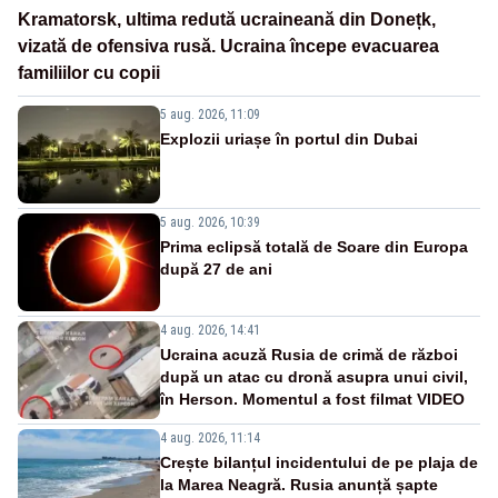
Kramatorsk, ultima redută ucraineană din Donețk,
vizată de ofensiva rusă. Ucraina începe evacuarea
familiilor cu copii
5 aug. 2026, 11:09
Explozii uriașe în portul din Dubai
5 aug. 2026, 10:39
Prima eclipsă totală de Soare din Europa
după 27 de ani
4 aug. 2026, 14:41
Ucraina acuză Rusia de crimă de război
după un atac cu dronă asupra unui civil,
în Herson. Momentul a fost filmat VIDEO
4 aug. 2026, 11:14
Crește bilanțul incidentului de pe plaja de
la Marea Neagră. Rusia anunță șapte