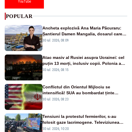
YouTube
POPULAR
Ancheta explozivă Ana Maria Păcuraru:
Șantierul Damen Mangalia, dosarul care
scufundă apărarea României
30 iul. 2026, 08:09
Atac masiv al Rusiei asupra Ucrainei: cel
puțin 13 morți, inclusiv copii. Polonia a
ridicat avioanele de vânătoare
30 iul. 2026, 08:15
Conflictul din Orientul Mijlociu se
intensifică! SUA au bombardat ținte
militare din Iran
30 iul. 2026, 08:23
Tensiuni la protestul fermierilor, s-au
folosit gaze lacrimogene. Televiziunea
Poporului face apel la calm – LIVE TEXT
30 iul. 2026, 10:20