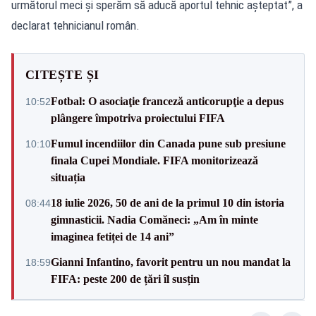
următorul meci şi sperăm să aducă aportul tehnic aşteptat”, a
declarat tehnicianul român.
CITEȘTE ȘI
Fotbal: O asociaţie franceză anticorupţie a depus
10:52
plângere împotriva proiectului FIFA
Fumul incendiilor din Canada pune sub presiune
10:10
finala Cupei Mondiale. FIFA monitorizează
situația
18 iulie 2026, 50 de ani de la primul 10 din istoria
08:44
gimnasticii. Nadia Comăneci: „Am în minte
imaginea fetiței de 14 ani”
Gianni Infantino, favorit pentru un nou mandat la
18:59
FIFA: peste 200 de țări îl susțin