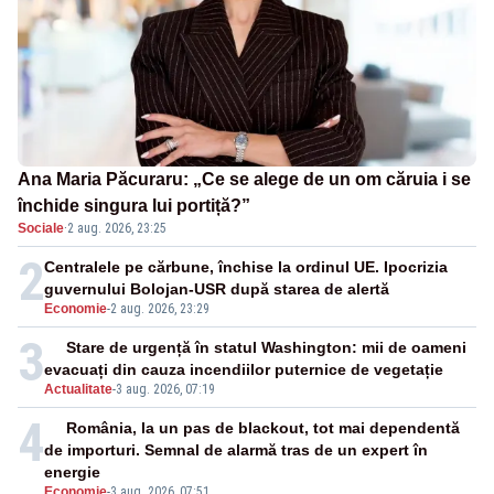
Ana Maria Păcuraru: „Ce se alege de un om căruia i se
închide singura lui portiță?”
Sociale
·
2 aug. 2026, 23:25
2
Centralele pe cărbune, închise la ordinul UE. Ipocrizia
guvernului Bolojan-USR după starea de alertă
Economie
-
2 aug. 2026, 23:29
3
Stare de urgență în statul Washington: mii de oameni
evacuați din cauza incendiilor puternice de vegetație
Actualitate
-
3 aug. 2026, 07:19
4
România, la un pas de blackout, tot mai dependentă
de importuri. Semnal de alarmă tras de un expert în
energie
Economie
-
3 aug. 2026, 07:51