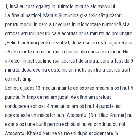
1, însă au fost egalaţi în ultimele minute ale meciului.
La finalul partidei, Marius Şumudică şi-a felicităt jucătorii
pentru modul în care au evoluat în inferioritate numerică şi a
criticat arbitrul pentru că a acordat nouă minute de prelungire.
„Felicit jucătorii pentru rezultat, deoarece nu este uşor să joci
55 de minute cu un jucător în minus, din cauza eliminării. Nu
înţeleg timpul suplimentar acordat de arbitru, care a fost de 9
minute, deoarece nu există niciun motiv pentru a acorda atât
de mult timp.
Echipa a jucat 13 meciuri înainte de sosirea mea şi a obţinut 5
puncte, în timp ce noi am jucat, de când am preluat
conducerea echipei, 4 meciuri şi am obţinut 4 puncte, iar
acesta este un indicator bun. Atacantul (N.r. Blaz Kramer) nu
este o opţiune bună pentru echipă şi nu va continua cu noi.
Atacantul Khaled Nari ne va reveni după accidentare în