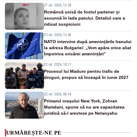
27 iul. 2026, 12:38
Româncă ucisă de fostul partener și
ascunsă în lada patului. Detaliul care a
ridicat suspiciuni
23 iul. 2026, 13:48
NATO intervine după amenințările Iranului
la adresa Bulgariei: „Vom apăra orice aliat
împotriva oricărei amenințări”
22 iul. 2026, 10:11
Procesul lui Maduro pentru trafic de
droguri, propus să înceapă în iunie 2027
22 iul. 2026, 08:18
Primarul oraşului New York, Zohran
Mamdani, spune că nu are capacitatea
juridică să-l aresteze pe Netanyahu
URMĂREȘTE-NE PE