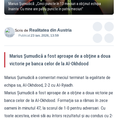
Marius Șumudică: „Cinci puncte în 13 meciuri a obţinut echipa
înainte. Cu mine are patru puncte în patru meciuri”
Realitatea din Austria
Scris de
Publicat:
23 ian. 2026, 13:59
Marius Şumudică a fost aproape de a obţine a doua
victorie pe banca celor de la Al-Okhdood
Marius Şumudică a comentat meciul terminat la egalitate de
echipa sa, Al-Okhdood, 2-2 cu Al-Ryiadh.
Marius Şumudică a fost aproape de a obţine a doua victorie pe
banca celor de la Al-Okhdood. Formaţia sa a rămas în zece
oameni în minutul 47, la scorul de 1-0 pentru adversari. Cu
toate acestea, elevii săi au întors rezultatul şi au condus cu 2-