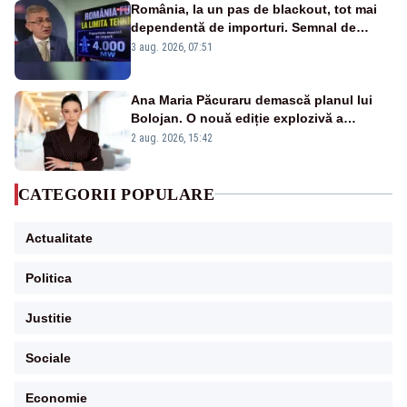
România, la un pas de blackout, tot mai
dependentă de importuri. Semnal de
alarmă tras de un expert în energie
3 aug. 2026, 07:51
Ana Maria Păcuraru demască planul lui
Bolojan. O nouă ediție explozivă a
emisiunii „Miza Zilei” la Realitatea PLUS
2 aug. 2026, 15:42
CATEGORII POPULARE
Actualitate
Politica
Justitie
Sociale
Economie