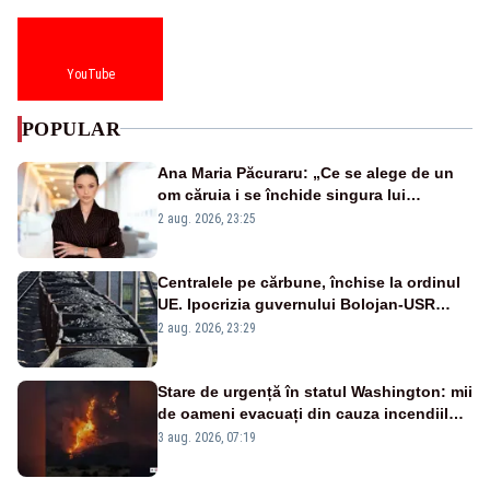
YouTube
POPULAR
Ana Maria Păcuraru: „Ce se alege de un
om căruia i se închide singura lui
portiță?”
2 aug. 2026, 23:25
Centralele pe cărbune, închise la ordinul
UE. Ipocrizia guvernului Bolojan-USR
după starea de alertă
2 aug. 2026, 23:29
Stare de urgență în statul Washington: mii
de oameni evacuați din cauza incendiilor
puternice de vegetație
3 aug. 2026, 07:19