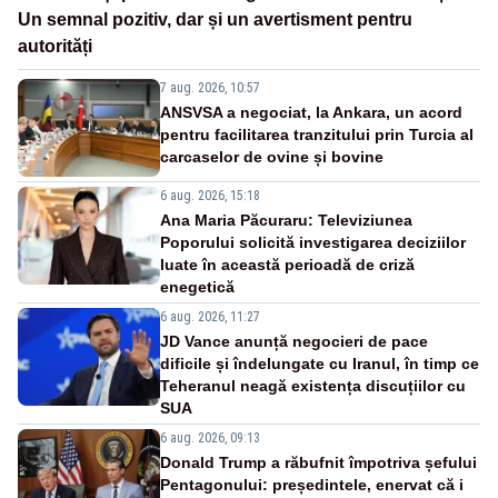
Un semnal pozitiv, dar și un avertisment pentru
autorități
7 aug. 2026, 10:57
ANSVSA a negociat, la Ankara, un acord
pentru facilitarea tranzitului prin Turcia al
carcaselor de ovine și bovine
6 aug. 2026, 15:18
Ana Maria Păcuraru: Televiziunea
Poporului solicită investigarea deciziilor
luate în această perioadă de criză
enegetică
6 aug. 2026, 11:27
JD Vance anunță negocieri de pace
dificile și îndelungate cu Iranul, în timp ce
Teheranul neagă existența discuțiilor cu
SUA
6 aug. 2026, 09:13
Donald Trump a răbufnit împotriva șefului
Pentagonului: președintele, enervat că i