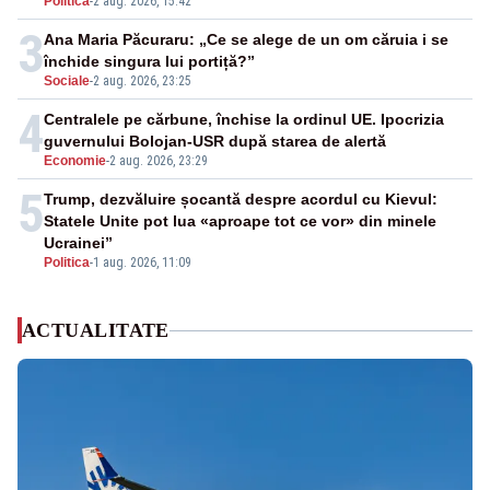
Politica
-
2 aug. 2026, 15:42
3
Ana Maria Păcuraru: „Ce se alege de un om căruia i se
închide singura lui portiță?”
Sociale
-
2 aug. 2026, 23:25
4
Centralele pe cărbune, închise la ordinul UE. Ipocrizia
guvernului Bolojan-USR după starea de alertă
Economie
-
2 aug. 2026, 23:29
5
Trump, dezvăluire șocantă despre acordul cu Kievul:
Statele Unite pot lua «aproape tot ce vor» din minele
Ucrainei”
Politica
-
1 aug. 2026, 11:09
ACTUALITATE