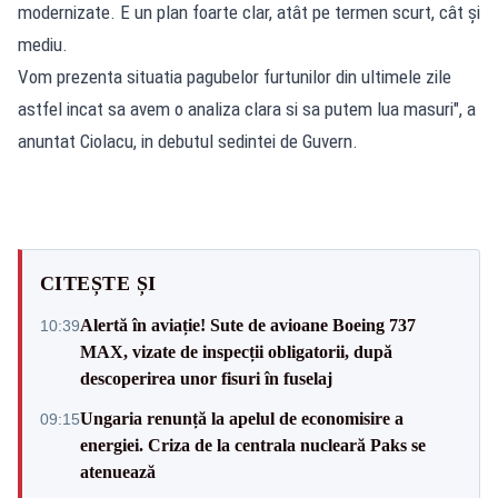
modernizate. E un plan foarte clar, atât pe termen scurt, cât și
mediu.
Vom prezenta situatia pagubelor furtunilor din ultimele zile
astfel incat sa avem o analiza clara si sa putem lua masuri", a
anuntat Ciolacu, in debutul sedintei de Guvern.
CITEȘTE ȘI
Alertă în aviație! Sute de avioane Boeing 737
10:39
MAX, vizate de inspecții obligatorii, după
descoperirea unor fisuri în fuselaj
Ungaria renunță la apelul de economisire a
09:15
energiei. Criza de la centrala nucleară Paks se
atenuează