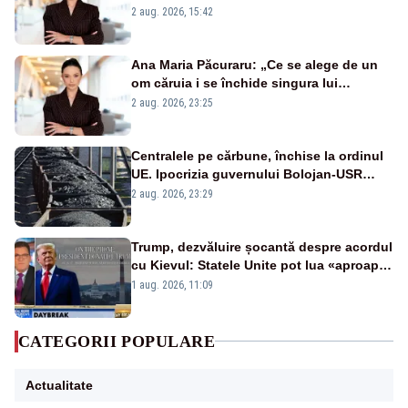
emisiunii „Miza Zilei” la Realitatea PLUS
2 aug. 2026, 15:42
Ana Maria Păcuraru: „Ce se alege de un
om căruia i se închide singura lui
portiță?”
2 aug. 2026, 23:25
Centralele pe cărbune, închise la ordinul
UE. Ipocrizia guvernului Bolojan-USR
după starea de alertă
2 aug. 2026, 23:29
Trump, dezvăluire șocantă despre acordul
cu Kievul: Statele Unite pot lua «aproape
tot ce vor» din minele Ucrainei”
1 aug. 2026, 11:09
CATEGORII POPULARE
Actualitate