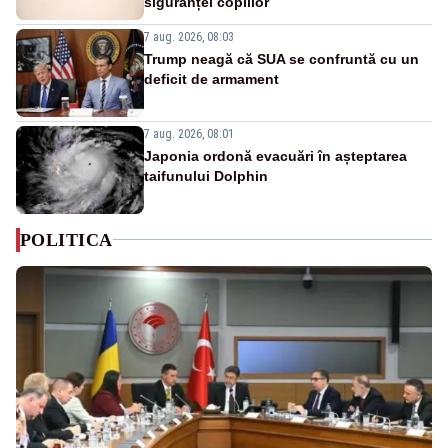
siguranței copiilor
7 aug. 2026, 08:03
Trump neagă că SUA se confruntă cu un
deficit de armament
7 aug. 2026, 08:01
Japonia ordonă evacuări în așteptarea
taifunului Dolphin
POLITICA