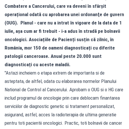
Combatere a Cancerului, care va deveni în sfârșit
operațional odată cu aprobarea unei ordonanţe de guvern
(OUG). Planul - care nu a intrat în vigoare de la data de 1
iulie, așa cum ar fi trebuit - i-a adus în stradă pe bolnavii
oncologici. Asociațiile de Pacienți susțin că zilnic, în
România, mor 150 de oameni diagnosticați cu diferite
patologii canceroase. Anual peste 20.000 sunt
diagnosticați cu aceste maladii.
"Astazi incheiem o etapa extrem de importanta si de
asteptata, de altfel, odata cu elaborarea normelor Planului
National de Control al Cancerului. Aprobam o OUG si o HG care
includ programul de oncologie prin care deblocam finantarea
serviciilor de diagnostic genetic si tratament personalizat,
asigurand, astfel, acces la radioterapia de ultima generatie
pentru toti pacientii oncologici. Practic, toti bolnavii de cancer