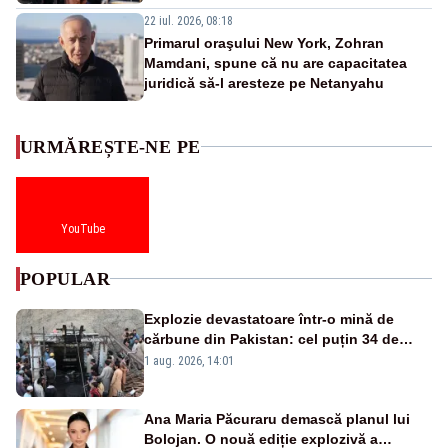
22 iul. 2026, 08:18
Primarul oraşului New York, Zohran
Mamdani, spune că nu are capacitatea
juridică să-l aresteze pe Netanyahu
URMĂREȘTE-NE PE
YouTube
POPULAR
Explozie devastatoare într-o mină de
cărbune din Pakistan: cel puțin 34 de
morți - VIDEO
1 aug. 2026, 14:01
Ana Maria Păcuraru demască planul lui
Bolojan. O nouă ediție explozivă a