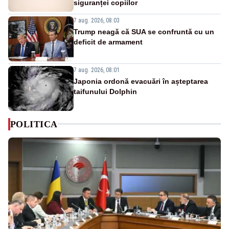
siguranței copiilor
7 aug. 2026, 08:03
Trump neagă că SUA se confruntă cu un
deficit de armament
7 aug. 2026, 08:01
Japonia ordonă evacuări în așteptarea
taifunului Dolphin
POLITICA