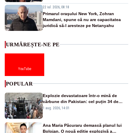
22 iul. 2026, 08:18
Primarul oraşului New York, Zohran
Mamdani, spune că nu are capacitatea
juridică să-l aresteze pe Netanyahu
URMĂREȘTE-NE PE
YouTube
POPULAR
Explozie devastatoare într-o mină de
cărbune din Pakistan: cel puțin 34 de
morți - VIDEO
1 aug. 2026, 14:01
Ana Maria Păcuraru demască planul lui
Bolojan. O nouă ediție explozivă a