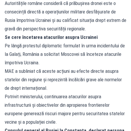
Autoritățile române consideră că prăbușirea dronei este o
consecință directă a operațiunilor militare desfășurate de
Rusia împotriva Ucrainei și au calificat situația drept extrem de
gravă din perspectiva securității regionale.
Se cere încetarea atacurilor asupra Ucrainei
Pe lângă protestul diplomatic formulat în urma incidentului de
la Galați, România a solicitat Moscovei să înceteze atacurile
împotriva Ucraina.
MAE a subliniat că aceste acțiuni au efecte directe asupra
statelor din regiune și reprezintă încălcări grave ale normelor
de drept internațional.
Potrivit ministerului, continuarea atacurilor asupra
infrastructurii și obiectivelor din apropierea frontierelor
europene generează riscuri majore pentru securitatea statelor
vecine și a populației civile.
Consulul general al Rusiei la Constanța, declarat persona