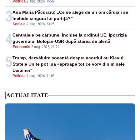
Politica
-
2 aug. 2026, 15:42
3
Ana Maria Păcuraru: „Ce se alege de un om căruia i se
închide singura lui portiță?”
Sociale
-
2 aug. 2026, 23:25
4
Centralele pe cărbune, închise la ordinul UE. Ipocrizia
guvernului Bolojan-USR după starea de alertă
Economie
-
2 aug. 2026, 23:29
5
Trump, dezvăluire șocantă despre acordul cu Kievul:
Statele Unite pot lua «aproape tot ce vor» din minele
Ucrainei”
Politica
-
1 aug. 2026, 11:09
ACTUALITATE