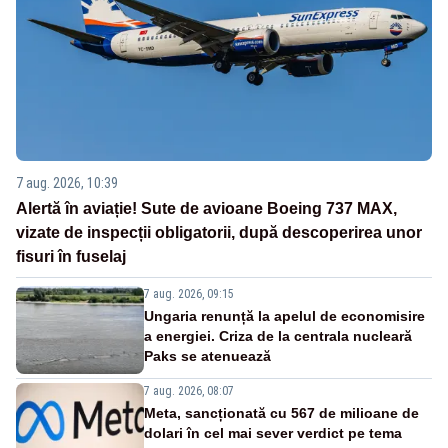
7 aug. 2026, 10:39
Alertă în aviație! Sute de avioane Boeing 737 MAX,
vizate de inspecții obligatorii, după descoperirea unor
fisuri în fuselaj
7 aug. 2026, 09:15
Ungaria renunță la apelul de economisire
a energiei. Criza de la centrala nucleară
Paks se atenuează
7 aug. 2026, 08:07
Meta, sancționată cu 567 de milioane de
dolari în cel mai sever verdict pe tema