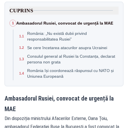
CUPRINS
Ambasadorul Rusiei, convocat de urgență la MAE
1
România: „Nu există dubii privind
1.1
responsabilitatea Rusiei”
Se cere încetarea atacurilor asupra Ucrainei
1.2
Consulul general al Rusiei la Constanța, declarat
1.3
persona non grata
România își coordonează răspunsul cu NATO și
1.4
Uniunea Europeană
Ambasadorul Rusiei, convocat de urgență la
MAE
Din dispoziția ministrului Afacerilor Externe, Oana Țoiu,
ambasadorul Federației Ruse la București a fost convocat la