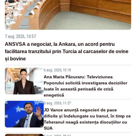
7 aug. 2026, 10:57
ANSVSA a negociat, la Ankara, un acord pentru
facilitarea tranzitului prin Turcia al carcaselor de ovine
și bovine
6 aug. 2026, 15:18
Ana Maria Păcuraru: Televiziunea
Poporului solicită investigarea deciziilor
luate în această perioadă de criză
enegetică
6 aug. 2026, 11:27
JD Vance anunță negocieri de pace
dificile și îndelungate cu Iranul, în timp ce
Teheranul neagă existența discuțiilor cu
SUA