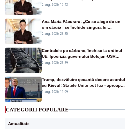
emisiunii „Miza Zilei” la Realitatea PLUS
2 aug. 2026, 15:42
Ana Maria Păcuraru: „Ce se alege de un
om căruia i se închide singura lui
portiță?”
2 aug. 2026, 23:25
Centralele pe cărbune, închise la ordinul
UE. Ipocrizia guvernului Bolojan-USR
după starea de alertă
2 aug. 2026, 23:29
Trump, dezvăluire șocantă despre acordul
cu Kievul: Statele Unite pot lua «aproape
tot ce vor» din minele Ucrainei”
1 aug. 2026, 11:09
CATEGORII POPULARE
Actualitate