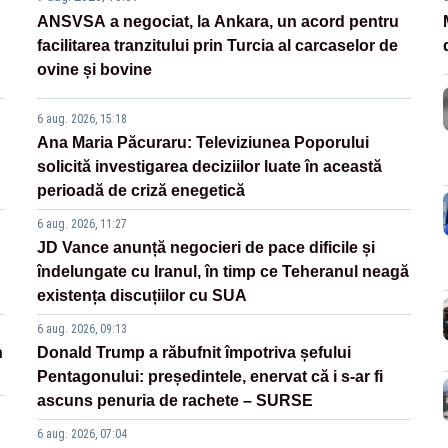
ANSVSA a negociat, la Ankara, un acord pentru
facilitarea tranzitului prin Turcia al carcaselor de
ovine și bovine
6 aug. 2026, 15:18
Ana Maria Păcuraru: Televiziunea Poporului
solicită investigarea deciziilor luate în această
perioadă de criză enegetică
6 aug. 2026, 11:27
JD Vance anunță negocieri de pace dificile și
îndelungate cu Iranul, în timp ce Teheranul neagă
existența discuțiilor cu SUA
6 aug. 2026, 09:13
n
Donald Trump a răbufnit împotriva șefului
Pentagonului: președintele, enervat că i s-ar fi
ascuns penuria de rachete – SURSE
6 aug. 2026, 07:04