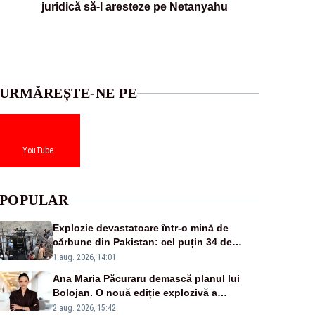
juridică să-l aresteze pe Netanyahu
URMĂREȘTE-NE PE
YouTube
POPULAR
Explozie devastatoare într-o mină de
cărbune din Pakistan: cel puțin 34 de
morți - VIDEO
1 aug. 2026, 14:01
Ana Maria Păcuraru demască planul lui
Bolojan. O nouă ediție explozivă a
emisiunii „Miza Zilei” la Realitatea PLUS
2 aug. 2026, 15:42