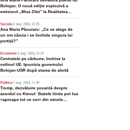
2
Ana Maria Păcuraru demască planul lui
Bolojan. O nouă ediție explozivă a
emisiunii „Miza Zilei” la Realitatea
PLUS
3
Sociale
-
2 aug. 2026, 23:25
Ana Maria Păcuraru: „Ce se alege de
un om căruia i se închide singura lui
portiță?”
4
Economie
-
2 aug. 2026, 23:29
Centralele pe cărbune, închise la
ordinul UE. Ipocrizia guvernului
Bolojan-USR după starea de alertă
5
Politica
-
1 aug. 2026, 11:09
Trump, dezvăluire șocantă despre
acordul cu Kievul: Statele Unite pot lua
«aproape tot ce vor» din minele
Ucrainei”