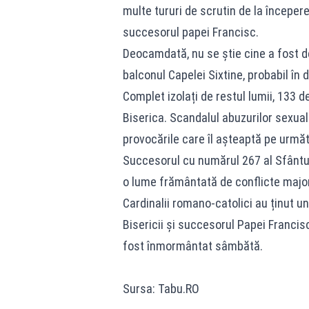
multe tururi de scrutin de la începere
succesorul papei Francisc.
Deocamdată, nu se știe cine a fost 
balconul Capelei Sixtine, probabil în 
Complet izolați de restul lumii, 133 
Biserica. Scandalul abuzurilor sexuale
provocările care îl așteaptă pe urmă
Succesorul cu numărul 267 al Sfântului
o lume frământată de conflicte majo
Cardinalii romano-catolici au ținut un
Bisericii şi succesorul Papei Francisc
fost înmormântat sâmbătă.
Sursa: Tabu.RO