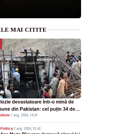
LE MAI CITITE
lozie devastatoare într-o mină de
bune din Pakistan: cel puțin 34 de
litate
·
1 aug. 2026, 14:01
ți - VIDEO
Politica
-
2 aug. 2026, 15:42