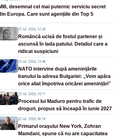
MI6, desemnat cel mai puternic serviciu secret
din Europa. Care sunt agenţiile din Top 5
27 iul. 2026, 12:38
Româncă ucisă de fostul partener și
ascunsă în lada patului. Detaliul care a
ridicat suspiciuni
23 iul. 2026, 13:48
NATO intervine după amenințările
Iranului la adresa Bulgariei: „Vom apăra
orice aliat împotriva oricărei amenințări”
22 iul. 2026, 10:11
Procesul lui Maduro pentru trafic de
droguri, propus să înceapă în iunie 2027
22 iul. 2026, 08:18
Primarul oraşului New York, Zohran
Mamdani, spune că nu are capacitatea