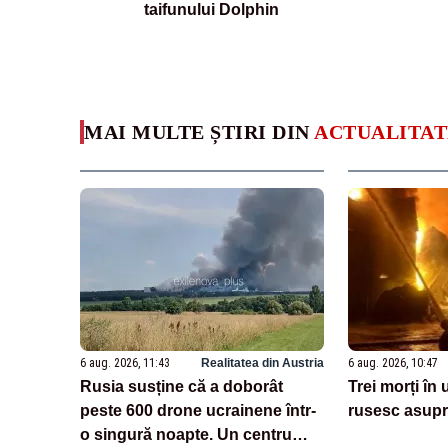
taifunului Dolphin
MAI MULTE ȘTIRI DIN
ACTUALITAT
6 aug. 2026, 11:43
Realitatea din Austria
6 aug. 2026, 10:47
Rusia susține că a doborât
Trei morți în
peste 600 drone ucrainene într-
rusesc asupr
o singură noapte. Un centru