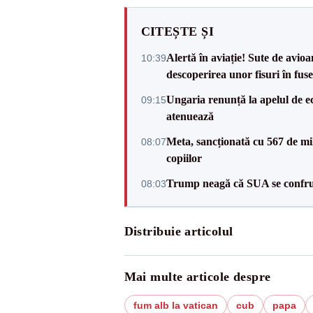
CITEȘTE ȘI
Alertă în aviație! Sute de avio
10:39
descoperirea unor fisuri în fuse
Ungaria renunță la apelul de ec
09:15
atenuează
Meta, sancționată cu 567 de mil
08:07
copiilor
Trump neagă că SUA se confru
08:03
Distribuie articolul
Mai multe articole despre
fum alb la vatican
cub
papa