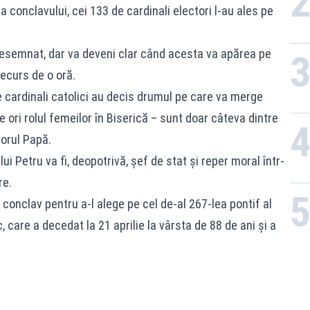
a conclavului, cei 133 de cardinali electori l-au ales pe
desemnat, dar va deveni clar când acesta va apărea pe
decurs de o oră.
de cardinali catolici au decis drumul pe care va merge
 ori rolul femeilor în Biserică – sunt doar câteva dintre
torul Papă.
 Petru va fi, deopotrivă, șef de stat și reper moral într-
re.
 conclav pentru a-l alege pe cel de-al 267-lea pontif al
, care a decedat la 21 aprilie la vârsta de 88 de ani şi a