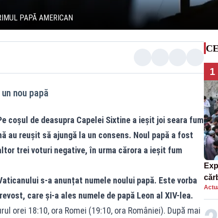
PRIMUL PAPĂ AMERICAN
CE
1
s un nou papă
Pe coșul de deasupra Capelei Sixtine a ieșit joi seara fum
tină au reușit să ajungă la un consens. Noul papă a fost
ltor trei voturi negative, în urma cărora a ieșit fum
Exp
căr
aticanului s-a anunțat numele noului papă. Este vorba
Actua
mor
evost, care și-a ales numele de papă Leon al XIV-lea.
urul orei 18:10, ora Romei (19:10, ora României). După mai