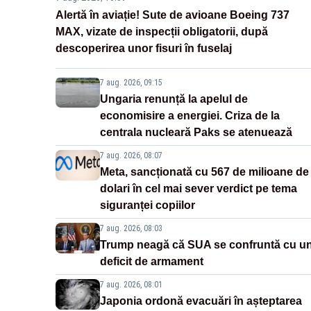
Alertă în aviație! Sute de avioane Boeing 737
MAX, vizate de inspecții obligatorii, după
descoperirea unor fisuri în fuselaj
7 aug. 2026, 09:15
Ungaria renunță la apelul de
economisire a energiei. Criza de la
centrala nucleară Paks se atenuează
7 aug. 2026, 08:07
Meta, sancționată cu 567 de milioane de
dolari în cel mai sever verdict pe tema
siguranței copiilor
7 aug. 2026, 08:03
Trump neagă că SUA se confruntă cu u
deficit de armament
7 aug. 2026, 08:01
Japonia ordonă evacuări în așteptarea