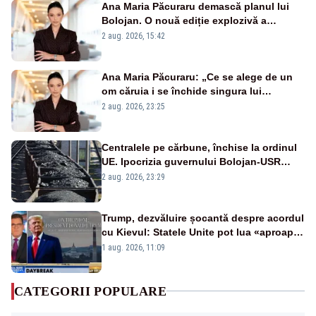
Ana Maria Păcuraru demască planul lui
Bolojan. O nouă ediție explozivă a
emisiunii „Miza Zilei” la Realitatea PLUS
2 aug. 2026, 15:42
Ana Maria Păcuraru: „Ce se alege de un
om căruia i se închide singura lui
portiță?”
2 aug. 2026, 23:25
Centralele pe cărbune, închise la ordinul
UE. Ipocrizia guvernului Bolojan-USR
după starea de alertă
2 aug. 2026, 23:29
Trump, dezvăluire șocantă despre acordul
cu Kievul: Statele Unite pot lua «aproape
tot ce vor» din minele Ucrainei”
1 aug. 2026, 11:09
CATEGORII POPULARE