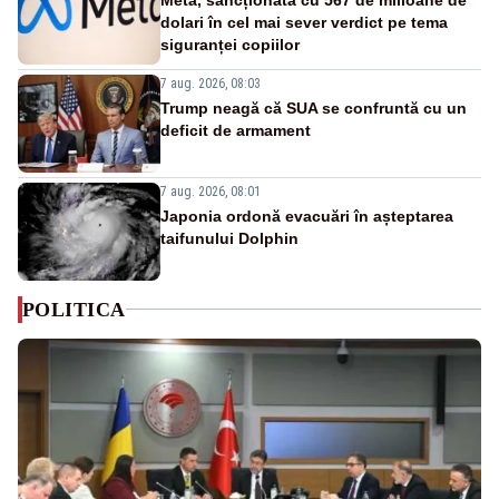
dolari în cel mai sever verdict pe tema
siguranței copiilor
7 aug. 2026, 08:03
Trump neagă că SUA se confruntă cu un
deficit de armament
7 aug. 2026, 08:01
Japonia ordonă evacuări în așteptarea
taifunului Dolphin
POLITICA