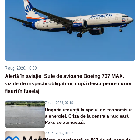
7 aug. 2026, 10:39
Alertă în aviație! Sute de avioane Boeing 737 MAX,
vizate de inspecții obligatorii, după descoperirea unor
fisuri în fuselaj
7 aug. 2026, 09:15
Ungaria renunță la apelul de economisire
a energiei. Criza de la centrala nucleară
Paks se atenuează
7 aug. 2026, 08:07
Meta, sancționată cu 567 de milioane de