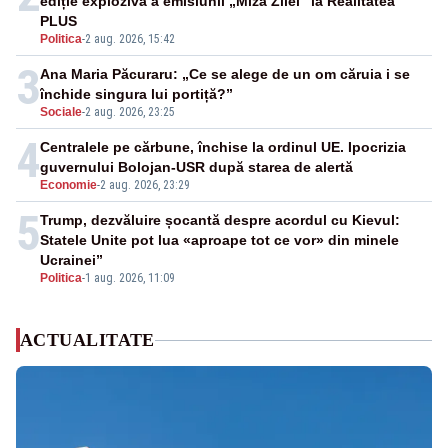
ediție explozivă a emisiunii „Miza Zilei” la Realitatea
PLUS
Politica
-
2 aug. 2026, 15:42
3
Ana Maria Păcuraru: „Ce se alege de un om căruia i se
închide singura lui portiță?”
Sociale
-
2 aug. 2026, 23:25
4
Centralele pe cărbune, închise la ordinul UE. Ipocrizia
guvernului Bolojan-USR după starea de alertă
Economie
-
2 aug. 2026, 23:29
5
Trump, dezvăluire șocantă despre acordul cu Kievul:
Statele Unite pot lua «aproape tot ce vor» din minele
Ucrainei”
Politica
-
1 aug. 2026, 11:09
ACTUALITATE