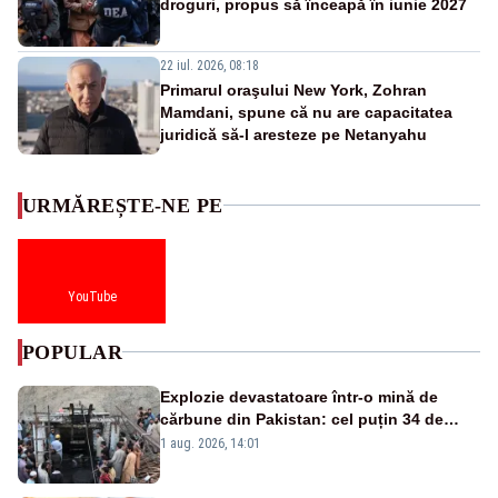
droguri, propus să înceapă în iunie 2027
22 iul. 2026, 08:18
Primarul oraşului New York, Zohran
Mamdani, spune că nu are capacitatea
juridică să-l aresteze pe Netanyahu
URMĂREȘTE-NE PE
YouTube
POPULAR
Explozie devastatoare într-o mină de
cărbune din Pakistan: cel puțin 34 de
morți - VIDEO
1 aug. 2026, 14:01