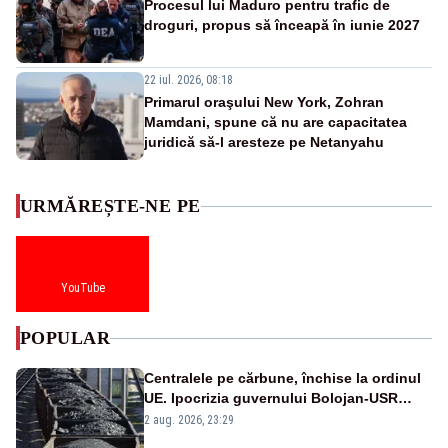
Procesul lui Maduro pentru trafic de
droguri, propus să înceapă în iunie 2027
22 iul. 2026, 08:18
Primarul oraşului New York, Zohran
Mamdani, spune că nu are capacitatea
juridică să-l aresteze pe Netanyahu
URMĂREȘTE-NE PE
YouTube
POPULAR
Centralele pe cărbune, închise la ordinul
UE. Ipocrizia guvernului Bolojan-USR
după starea de alertă
2 aug. 2026, 23:29