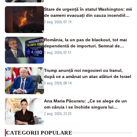
Stare de urgență în statul Washington: mii
de oameni evacuați din cauza incendiilor
puternice de vegetație
3 aug. 2026, 07:19
România, la un pas de blackout, tot mai
dependentă de importuri. Semnal de
alarmă tras de un expert în energie
3 aug. 2026, 07:51
Trump anunță noi negocieri cu Iranul,
după ce a amânat un atac alături de Israel
3 aug. 2026, 08:14
Ana Maria Păcuraru: „Ce se alege de un
om căruia i se închide singura lui
portiță?”
2 aug. 2026, 23:25
CATEGORII POPULARE