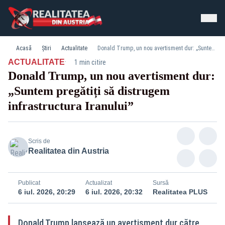
Acasă
Știri
Actualitate
Donald Trump, un nou avertisment dur: „Suntem pregătiți să distrugem infrastructura Iranului”
·
ACTUALITATE
1 min citire
Donald Trump, un nou avertisment dur:
„Suntem pregătiți să distrugem
infrastructura Iranului”
Scris de
Realitatea din Austria
Publicat
Actualizat
Sursă
6 iul. 2026, 20:29
6 iul. 2026, 20:32
Realitatea PLUS
Donald Trump lansează un avertisment dur către