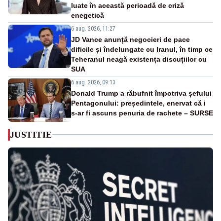
luate în această perioadă de criză
enegetică
6 aug. 2026, 11:27
JD Vance anunță negocieri de pace
dificile și îndelungate cu Iranul, în timp ce
Teheranul neagă existența discuțiilor cu
SUA
6 aug. 2026, 09:13
Donald Trump a răbufnit împotriva șefului
Pentagonului: președintele, enervat că i
s-ar fi ascuns penuria de rachete – SURSE
JUSTITIE