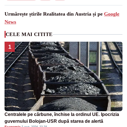
Urmărește știrile Realitatea din Austria și pe
Google
News
CELE MAI CITITE
1
Centralele pe cărbune, închise la ordinul UE. Ipocrizia
guvernului Bolojan-USR după starea de alertă
Economie
·
2 aug. 2026, 23:29