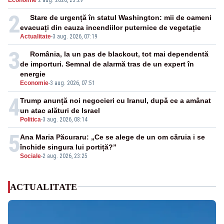
2
Stare de urgență în statul Washington: mii de oameni
evacuați din cauza incendiilor puternice de vegetație
Actualitate
-
3 aug. 2026, 07:19
3
România, la un pas de blackout, tot mai dependentă
de importuri. Semnal de alarmă tras de un expert în
energie
Economie
-
3 aug. 2026, 07:51
4
Trump anunță noi negocieri cu Iranul, după ce a amânat
un atac alături de Israel
Politica
-
3 aug. 2026, 08:14
5
Ana Maria Păcuraru: „Ce se alege de un om căruia i se
închide singura lui portiță?”
Sociale
-
2 aug. 2026, 23:25
ACTUALITATE