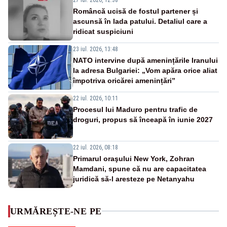
Româncă ucisă de fostul partener și
ascunsă în lada patului. Detaliul care a
ridicat suspiciuni
23 iul. 2026, 13:48
NATO intervine după amenințările Iranului
la adresa Bulgariei: „Vom apăra orice aliat
împotriva oricărei amenințări”
22 iul. 2026, 10:11
Procesul lui Maduro pentru trafic de
droguri, propus să înceapă în iunie 2027
22 iul. 2026, 08:18
Primarul oraşului New York, Zohran
Mamdani, spune că nu are capacitatea
juridică să-l aresteze pe Netanyahu
URMĂREȘTE-NE PE