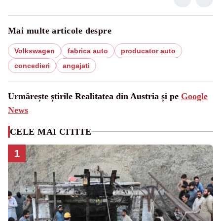
Mai multe articole despre
Volkswagen
fabrica auto
producator auto
concedieri
angajati
Urmărește știrile Realitatea din Austria și pe
Google
News
CELE MAI CITITE
1