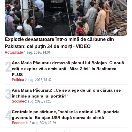
Explozie devastatoare într-o mină de cărbune din
Pakistan: cel puțin 34 de morți - VIDEO
Actualitate
·
1 aug. 2026, 14:01
2
Ana Maria Păcuraru demască planul lui Bolojan. O nouă
ediție explozivă a emisiunii „Miza Zilei” la Realitatea
PLUS
Politica
-
2 aug. 2026, 15:42
3
Ana Maria Păcuraru: „Ce se alege de un om căruia i se
închide singura lui portiță?”
Sociale
-
2 aug. 2026, 23:25
4
Centralele pe cărbune, închise la ordinul UE. Ipocrizia
guvernului Bolojan-USR după starea de alertă
Economie
-
2 aug. 2026, 23:29