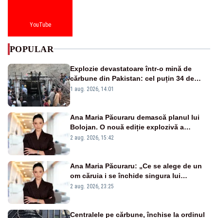
YouTube
POPULAR
Explozie devastatoare într-o mină de
cărbune din Pakistan: cel puțin 34 de
morți - VIDEO
1 aug. 2026, 14:01
Ana Maria Păcuraru demască planul lui
Bolojan. O nouă ediție explozivă a
emisiunii „Miza Zilei” la Realitatea PLUS
2 aug. 2026, 15:42
Ana Maria Păcuraru: „Ce se alege de un
om căruia i se închide singura lui
portiță?”
2 aug. 2026, 23:25
Centralele pe cărbune, închise la ordinul