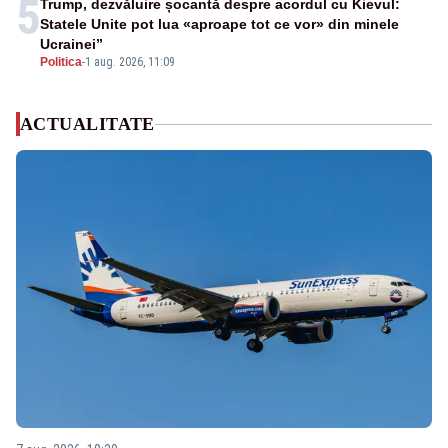
5
Trump, dezvăluire șocantă despre acordul cu Kievul:
Statele Unite pot lua «aproape tot ce vor» din minele
Ucrainei”
Politica
-
1 aug. 2026, 11:09
ACTUALITATE