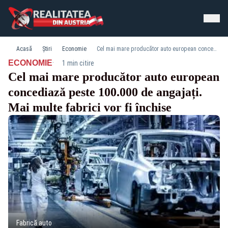
Acasă
Știri
Economie
Cel mai mare producător auto european concediază peste 100.000 de angajați. Mai multe fabrici vor fi închise
·
ECONOMIE
1 min citire
Cel mai mare producător auto european
concediază peste 100.000 de angajați.
Mai multe fabrici vor fi închise
Fabrică auto