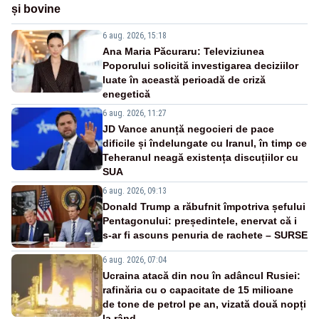
și bovine
6 aug. 2026, 15:18
Ana Maria Păcuraru: Televiziunea
Poporului solicită investigarea deciziilor
luate în această perioadă de criză
enegetică
6 aug. 2026, 11:27
JD Vance anunță negocieri de pace
dificile și îndelungate cu Iranul, în timp ce
Teheranul neagă existența discuțiilor cu
SUA
6 aug. 2026, 09:13
Donald Trump a răbufnit împotriva șefului
Pentagonului: președintele, enervat că i
s-ar fi ascuns penuria de rachete – SURSE
6 aug. 2026, 07:04
Ucraina atacă din nou în adâncul Rusiei:
rafinăria cu o capacitate de 15 milioane
de tone de petrol pe an, vizată două nopți
la rând