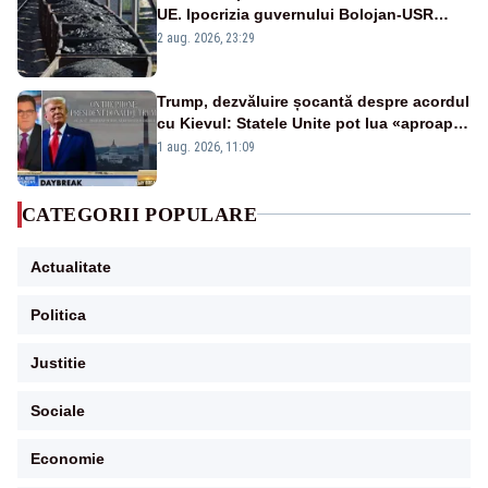
UE. Ipocrizia guvernului Bolojan-USR
după starea de alertă
2 aug. 2026, 23:29
Trump, dezvăluire șocantă despre acordul
cu Kievul: Statele Unite pot lua «aproape
tot ce vor» din minele Ucrainei”
1 aug. 2026, 11:09
CATEGORII POPULARE
Actualitate
Politica
Justitie
Sociale
Economie