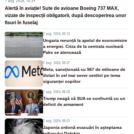
7 aug. 2026, 10:39
Alertă în aviație! Sute de avioane Boeing 737 MAX,
vizate de inspecții obligatorii, după descoperirea unor
fisuri în fuselaj
7 aug. 2026, 09:15
Ungaria renunță la apelul de economisire
a energiei. Criza de la centrala nucleară
Paks se atenuează
7 aug. 2026, 08:07
Meta, sancționată cu 567 de milioane de
dolari în cel mai sever verdict pe tema
siguranței copiilor
7 aug. 2026, 08:03
Trump neagă că SUA se confruntă cu un
deficit de armament
7 aug. 2026, 08:01
Japonia ordonă evacuări în așteptarea
taifunului Dolphin