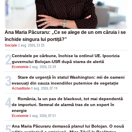
Ana Maria Păcuraru: „Ce se alege de un om căruia i se
închide singura lui portiță?”
Sociale
·
2 aug. 2026, 23:25
2
Centralele pe cărbune, închise la ordinul UE. Ipocrizia
guvernului Bolojan-USR după starea de alertă
Economie
-
2 aug. 2026, 23:29
3
Stare de urgență în statul Washington: mii de oameni
evacuați din cauza incendiilor puternice de vegetație
Actualitate
-
3 aug. 2026, 07:19
4
România, la un pas de blackout, tot mai dependentă
de importuri. Semnal de alarmă tras de un expert în
energie
Economie
-
3 aug. 2026, 07:51
5
Ana Maria Păcuraru demască planul lui Bolojan. O nouă