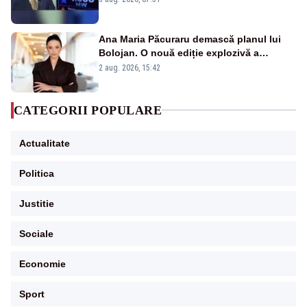
Ana Maria Păcuraru demască planul lui
Bolojan. O nouă ediție explozivă a
emisiunii „Miza Zilei” la Realitatea PLUS
2 aug. 2026, 15:42
CATEGORII POPULARE
Actualitate
Politica
Justitie
Sociale
Economie
Sport