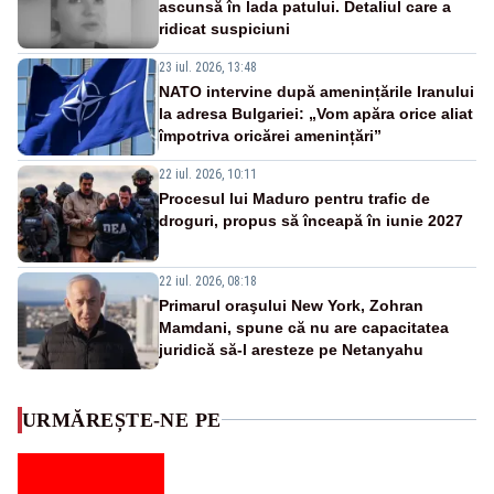
ascunsă în lada patului. Detaliul care a
ridicat suspiciuni
23 iul. 2026, 13:48
NATO intervine după amenințările Iranului
la adresa Bulgariei: „Vom apăra orice aliat
împotriva oricărei amenințări”
22 iul. 2026, 10:11
Procesul lui Maduro pentru trafic de
droguri, propus să înceapă în iunie 2027
22 iul. 2026, 08:18
Primarul oraşului New York, Zohran
Mamdani, spune că nu are capacitatea
juridică să-l aresteze pe Netanyahu
URMĂREȘTE-NE PE