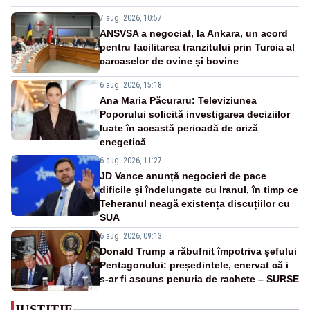
7 aug. 2026, 10:57
ANSVSA a negociat, la Ankara, un acord
pentru facilitarea tranzitului prin Turcia al
carcaselor de ovine și bovine
6 aug. 2026, 15:18
Ana Maria Păcuraru: Televiziunea
Poporului solicită investigarea deciziilor
luate în această perioadă de criză
enegetică
6 aug. 2026, 11:27
JD Vance anunță negocieri de pace
dificile și îndelungate cu Iranul, în timp ce
Teheranul neagă existența discuțiilor cu
SUA
6 aug. 2026, 09:13
Donald Trump a răbufnit împotriva șefului
Pentagonului: președintele, enervat că i
s-ar fi ascuns penuria de rachete – SURSE
JUSTITIE