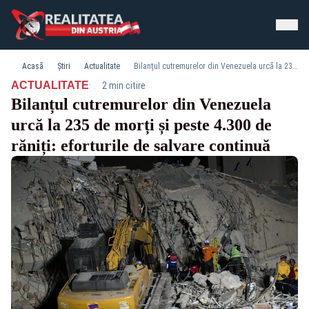
Acasă
Știri
Actualitate
Bilanțul cutremurelor din Venezuela urcă la 235 de morți și peste 4.300 de răniți: eforturile de salvare continuă
·
ACTUALITATE
2 min citire
Bilanțul cutremurelor din Venezuela
urcă la 235 de morți și peste 4.300 de
răniți: eforturile de salvare continuă