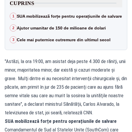
CUPRINS
SUA mobilizează forțe pentru operațiunile de salvare
1
Ajutor umanitar de 150 de milioane de dolari
2
Cele mai puternice cutremure din ultimul secol
3
"Astăzi, la ora 19:00, am asistat deja peste 4.300 de răniţi, unii
minor, majoritatea minor, dar există şi cazuri moderate şi
grave. Mulţi dintre ei au necesitat intervenţii chirurgicale şi, din
păcate, am primit în jur de 235 de pacienţi care au ajuns fără
semne vitale sau care au murit la sosirea la unităţile noastre
sanitare", a declarat ministrul Sănătăţii, Carlos Alvarado, la
televiziunea de stat, joi seară, relatează CNN.
SUA mobilizează forțe pentru operațiunile de salvare
Comandamentul de Sud al Statelor Unite (SouthCom) care