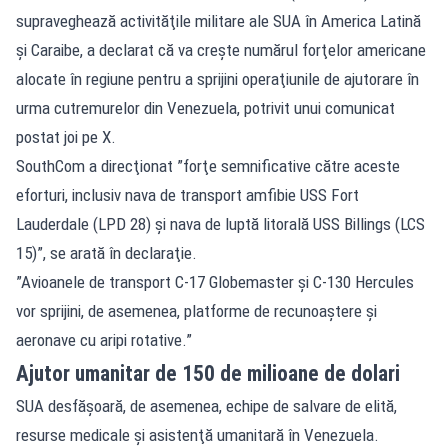
supraveghează activităţile militare ale SUA în America Latină
şi Caraibe, a declarat că va creşte numărul forţelor americane
alocate în regiune pentru a sprijini operaţiunile de ajutorare în
urma cutremurelor din Venezuela, potrivit unui comunicat
postat joi pe X.
SouthCom a direcţionat ”forţe semnificative către aceste
eforturi, inclusiv nava de transport amfibie USS Fort
Lauderdale (LPD 28) şi nava de luptă litorală USS Billings (LCS
15)”, se arată în declaraţie.
”Avioanele de transport C-17 Globemaster şi C-130 Hercules
vor sprijini, de asemenea, platforme de recunoaştere şi
aeronave cu aripi rotative.”
Ajutor umanitar de 150 de milioane de dolari
SUA desfăşoară, de asemenea, echipe de salvare de elită,
resurse medicale şi asistenţă umanitară în Venezuela.