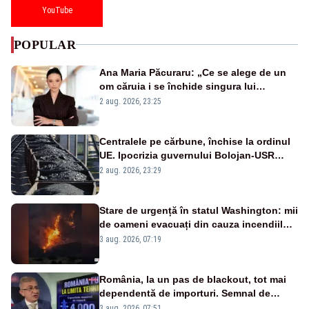
YouTube
POPULAR
Ana Maria Păcuraru: „Ce se alege de un
om căruia i se închide singura lui
portiță?”
2 aug. 2026, 23:25
Centralele pe cărbune, închise la ordinul
UE. Ipocrizia guvernului Bolojan-USR
după starea de alertă
2 aug. 2026, 23:29
Stare de urgență în statul Washington: mii
de oameni evacuați din cauza incendiilor
puternice de vegetație
3 aug. 2026, 07:19
România, la un pas de blackout, tot mai
dependentă de importuri. Semnal de
alarmă tras de un expert în energie
3 aug. 2026, 07:51