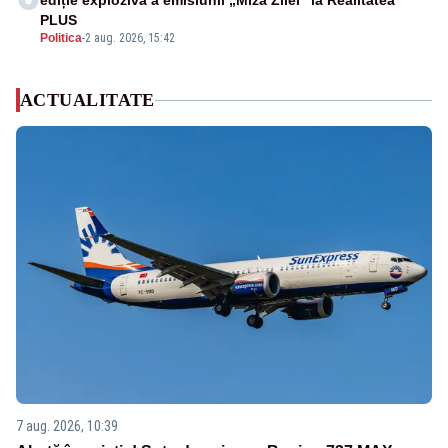
ediție explozivă a emisiunii „Miza Zilei” la Realitatea
PLUS
Politica
-
2 aug. 2026, 15:42
ACTUALITATE
7 aug. 2026, 10:39