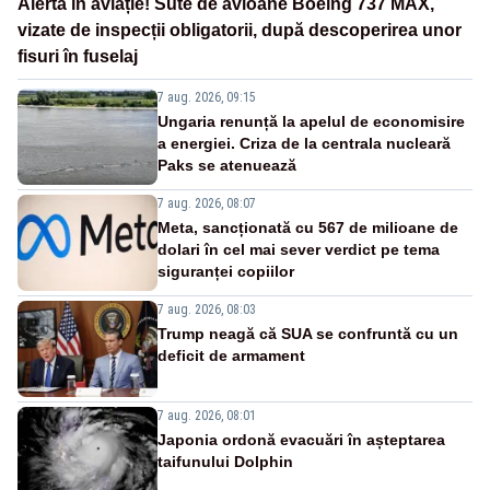
Alertă în aviație! Sute de avioane Boeing 737 MAX,
vizate de inspecții obligatorii, după descoperirea unor
fisuri în fuselaj
7 aug. 2026, 09:15
Ungaria renunță la apelul de economisire
a energiei. Criza de la centrala nucleară
Paks se atenuează
7 aug. 2026, 08:07
Meta, sancționată cu 567 de milioane de
dolari în cel mai sever verdict pe tema
siguranței copiilor
7 aug. 2026, 08:03
Trump neagă că SUA se confruntă cu un
deficit de armament
7 aug. 2026, 08:01
Japonia ordonă evacuări în așteptarea
taifunului Dolphin