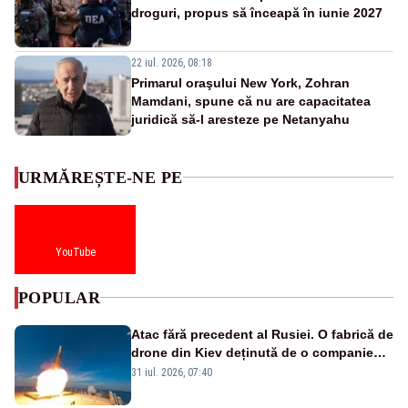
droguri, propus să înceapă în iunie 2027
22 iul. 2026, 08:18
Primarul oraşului New York, Zohran
Mamdani, spune că nu are capacitatea
juridică să-l aresteze pe Netanyahu
URMĂREȘTE-NE PE
YouTube
POPULAR
Atac fără precedent al Rusiei. O fabrică de
drone din Kiev deținută de o companie
americană, distrusă de o rachetă
31 iul. 2026, 07:40
rusească