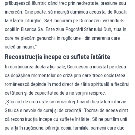
prăbușească lăuntric când trec prin nedreptate, presiune sau
încercări. Cine poate, să meargă duminica aceasta, de Rusalii,
la Sfânta Liturghie. Să-L bucurăm pe Dumnezeu, văzându-Și
copiii în Biserica Sa. Este ziua Pogorârii Sfântului Duh, ziua în
care ne plecăm genunchii în rugăciune - din smerenia care
ridică un neam.”
Reconstrucția începe cu suflete întărite
În continuarea declarației sale, Georgescu a insistat pe ideea
că depășirea momentelor de criză prin care trece societatea
românească depinde în mod direct de tăria spirituală a fiecărui
cetățean și de capacitatea de a ne sprijini reciproc:
„Știu cât de greu este să rămâi drept când dreptatea întârzie.
Știu că e nevoie de curaj și de credință. Tocmai de aceea simt
că reconstrucția începe cu suflete întărite. Să ne purtăm unii
pe alții în rugăciune: părinții, copiii, familiile, oamenii care duc