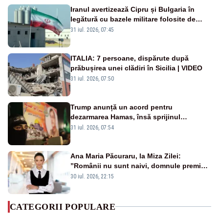
Iranul avertizează Cipru și Bulgaria în
legătură cu bazele militare folosite de
SUA
31 iul. 2026, 07:45
ITALIA: 7 persoane, dispărute după
prăbușirea unei clădiri în Sicilia | VIDEO
31 iul. 2026, 07:50
Trump anunță un acord pentru
dezarmarea Hamas, însă sprijinul
Israelului rămâne incert
31 iul. 2026, 07:54
Ana Maria Păcuraru, la Miza Zilei:
”Românii nu sunt naivi, domnule premier
Bolojan”
30 iul. 2026, 22:15
CATEGORII POPULARE