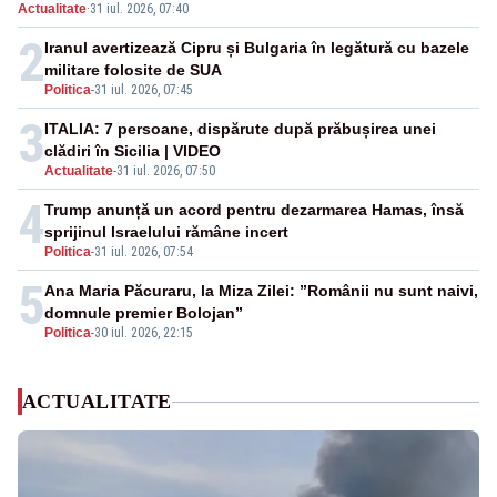
Actualitate
·
31 iul. 2026, 07:40
rachetă rusească
2
Iranul avertizează Cipru și Bulgaria în legătură cu bazele
militare folosite de SUA
Politica
-
31 iul. 2026, 07:45
3
ITALIA: 7 persoane, dispărute după prăbușirea unei
clădiri în Sicilia | VIDEO
Actualitate
-
31 iul. 2026, 07:50
4
Trump anunță un acord pentru dezarmarea Hamas, însă
sprijinul Israelului rămâne incert
Politica
-
31 iul. 2026, 07:54
5
Ana Maria Păcuraru, la Miza Zilei: ”Românii nu sunt naivi,
domnule premier Bolojan”
Politica
-
30 iul. 2026, 22:15
ACTUALITATE