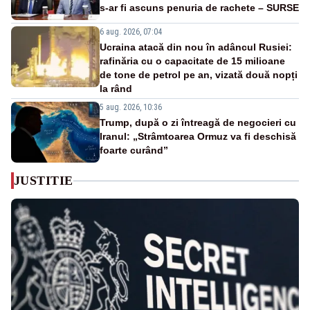
s-ar fi ascuns penuria de rachete – SURSE
6 aug. 2026, 07:04
Ucraina atacă din nou în adâncul Rusiei:
rafinăria cu o capacitate de 15 milioane
de tone de petrol pe an, vizată două nopți
la rând
5 aug. 2026, 10:36
Trump, după o zi întreagă de negocieri cu
Iranul: „Strâmtoarea Ormuz va fi deschisă
foarte curând”
JUSTITIE