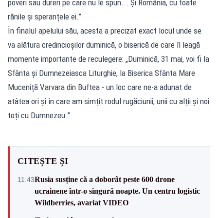
poveri sau dureri pe care nu le spun... Și România, cu toate
rănile și speranțele ei.”
În finalul apelului său, acesta a precizat exact locul unde se
va alătura credincioșilor duminică, o biserică de care îl leagă
momente importante de reculegere: „Duminică, 31 mai, voi fi la
Sfânta și Dumnezeiasca Liturghie, la Biserica Sfânta Mare
Muceniță Varvara din Buftea - un loc care ne-a adunat de
atâtea ori și în care am simțit rodul rugăciunii, unii cu alții și noi
toți cu Dumnezeu.”
CITEȘTE ȘI
Rusia susține că a doborât peste 600 drone
11:43
ucrainene într-o singură noapte. Un centru logistic
Wildberries, avariat VIDEO