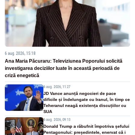
6 aug. 2026, 15:18
Ana Maria Păcuraru: Televiziunea Poporului solicită
investigarea deciziilor luate în această perioadă de
criză enegetică
6 aug. 2026, 11:27
JD Vance anunță negocieri de pace
dificile și îndelungate cu Iranul, în timp ce
Teheranul neagă existența discuțiilor cu
SUA
6 aug. 2026, 09:13
Donald Trump a răbufnit împotriva șefului
Pentagonului: președintele, enervat că i