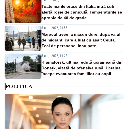
Toate marile orașe din Italia intră sub
alertă roșie de caniculă. Temperaturile se
apropie de 40 de grade
5 aug. 2026, 23:55
Marocul trece la măsuri dure, după valul
de migranți care a luat cu asalt Ceuta.
Zeci de persoane, inculpate
5 aug. 2026, 19:28
Kramatorsk, ultima redută ucraineană din
Donețk, vizată de ofensiva rusă. Ucraina
începe evacuarea familiilor cu copii
POLITICA