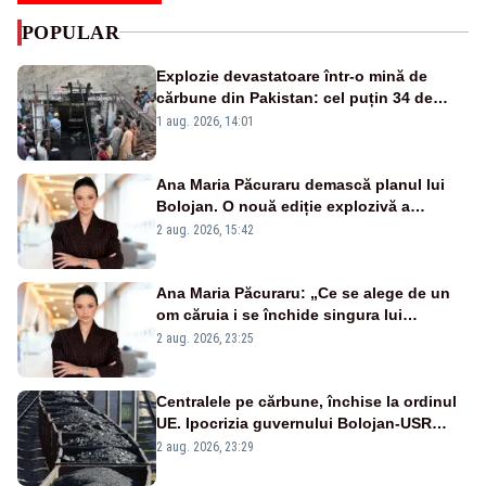
POPULAR
Explozie devastatoare într-o mină de
cărbune din Pakistan: cel puțin 34 de
morți - VIDEO
1 aug. 2026, 14:01
Ana Maria Păcuraru demască planul lui
Bolojan. O nouă ediție explozivă a
emisiunii „Miza Zilei” la Realitatea PLUS
2 aug. 2026, 15:42
Ana Maria Păcuraru: „Ce se alege de un
om căruia i se închide singura lui
portiță?”
2 aug. 2026, 23:25
Centralele pe cărbune, închise la ordinul
UE. Ipocrizia guvernului Bolojan-USR
după starea de alertă
2 aug. 2026, 23:29