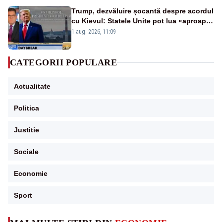
Trump, dezvăluire șocantă despre acordul
cu Kievul: Statele Unite pot lua «aproape
tot ce vor» din minele Ucrainei”
1 aug. 2026, 11:09
CATEGORII POPULARE
Actualitate
Politica
Justitie
Sociale
Economie
Sport