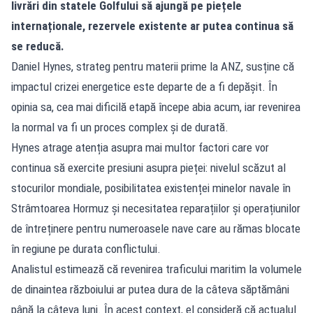
livrări din statele Golfului să ajungă pe piețele
internaționale, rezervele existente ar putea continua să
se reducă.
Daniel Hynes, strateg pentru materii prime la ANZ, susține că
impactul crizei energetice este departe de a fi depășit. În
opinia sa, cea mai dificilă etapă începe abia acum, iar revenirea
la normal va fi un proces complex și de durată.
Hynes atrage atenția asupra mai multor factori care vor
continua să exercite presiuni asupra pieței: nivelul scăzut al
stocurilor mondiale, posibilitatea existenței minelor navale în
Strâmtoarea Hormuz și necesitatea reparațiilor și operațiunilor
de întreținere pentru numeroasele nave care au rămas blocate
în regiune pe durata conflictului.
Analistul estimează că revenirea traficului maritim la volumele
de dinaintea războiului ar putea dura de la câteva săptămâni
până la câteva luni. În acest context, el consideră că actualul