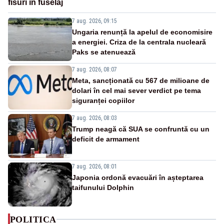
fisuri în fuselaj
7 aug. 2026, 09:15
Ungaria renunță la apelul de economisire
a energiei. Criza de la centrala nucleară
Paks se atenuează
7 aug. 2026, 08:07
Meta, sancționată cu 567 de milioane de
dolari în cel mai sever verdict pe tema
siguranței copiilor
7 aug. 2026, 08:03
Trump neagă că SUA se confruntă cu un
deficit de armament
7 aug. 2026, 08:01
Japonia ordonă evacuări în așteptarea
taifunului Dolphin
POLITICA