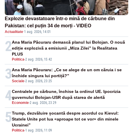
Explozie devastatoare într-o mină de cărbune din
Pakistan: cel puțin 34 de morți - VIDEO
Actualitate
·
1 aug. 2026, 14:01
2
Ana Maria Păcuraru demască planul lui Bolojan. O nouă
ediție explozivă a emisiunii „Miza Zilei” la Realitatea
PLUS
Politica
-
2 aug. 2026, 15:42
3
Ana Maria Păcuraru: „Ce se alege de un om căruia i se
închide singura lui portiță?”
Sociale
-
2 aug. 2026, 23:25
4
Centralele pe cărbune, închise la ordinul UE. Ipocrizia
guvernului Bolojan-USR după starea de alertă
Economie
-
2 aug. 2026, 23:29
5
Trump, dezvăluire șocantă despre acordul cu Kievul:
Statele Unite pot lua «aproape tot ce vor» din minele
Ucrainei”
Politica
-
1 aug. 2026, 11:09