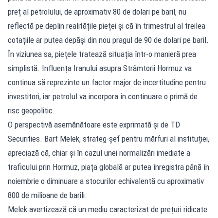
preț al petrolului, de aproximativ 80 de dolari pe baril, nu
reflectă pe deplin realitățile pieței și că în trimestrul al treilea
cotațiile ar putea depăși din nou pragul de 90 de dolari pe baril.
În viziunea sa, piețele tratează situația într-o manieră prea
simplistă. Influența Iranului asupra Strâmtorii Hormuz va
continua să reprezinte un factor major de incertitudine pentru
investitori, iar petrolul va incorpora în continuare o primă de
risc geopolitic.
O perspectivă asemănătoare este exprimată și de TD
Securities. Bart Melek, strateg-șef pentru mărfuri al instituției,
apreciază că, chiar și în cazul unei normalizări imediate a
traficului prin Hormuz, piața globală ar putea înregistra până în
noiembrie o diminuare a stocurilor echivalentă cu aproximativ
800 de milioane de barili.
Melek avertizează că un mediu caracterizat de prețuri ridicate