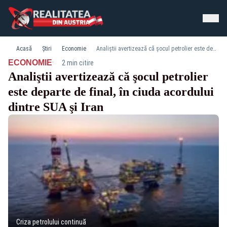
Acasă
Știri
Economie
Analiştii avertizează că şocul petrolier este departe de final, în ciuda acordului dintre SUA şi Iran
·
ECONOMIE
2 min citire
Analiştii avertizează că şocul petrolier
este departe de final, în ciuda acordului
dintre SUA şi Iran
Criza petrolului continuă