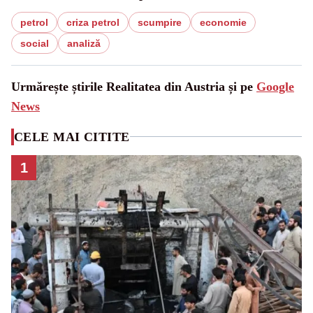
petrol
criza petrol
scumpire
economie
social
analiză
Urmărește știrile Realitatea din Austria și pe
Google
News
CELE MAI CITITE
1