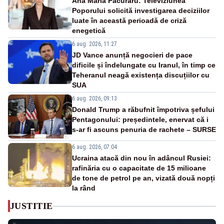
Ana Maria Păcuraru: Televiziunea
Poporului solicită investigarea deciziilor
luate în această perioadă de criză
enegetică
6 aug. 2026, 11:27
JD Vance anunță negocieri de pace
dificile și îndelungate cu Iranul, în timp ce
Teheranul neagă existența discuțiilor cu
SUA
6 aug. 2026, 09:13
Donald Trump a răbufnit împotriva șefului
Pentagonului: președintele, enervat că i
s-ar fi ascuns penuria de rachete – SURSE
6 aug. 2026, 07:04
Ucraina atacă din nou în adâncul Rusiei:
rafinăria cu o capacitate de 15 milioane
de tone de petrol pe an, vizată două nopți
la rând
JUSTITIE