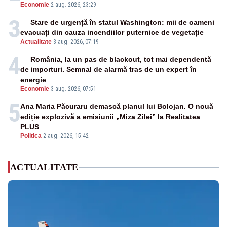
Economie
-
2 aug. 2026, 23:29
3
Stare de urgență în statul Washington: mii de oameni
evacuați din cauza incendiilor puternice de vegetație
Actualitate
-
3 aug. 2026, 07:19
4
România, la un pas de blackout, tot mai dependentă
de importuri. Semnal de alarmă tras de un expert în
energie
Economie
-
3 aug. 2026, 07:51
5
Ana Maria Păcuraru demască planul lui Bolojan. O nouă
ediție explozivă a emisiunii „Miza Zilei” la Realitatea
PLUS
Politica
-
2 aug. 2026, 15:42
ACTUALITATE