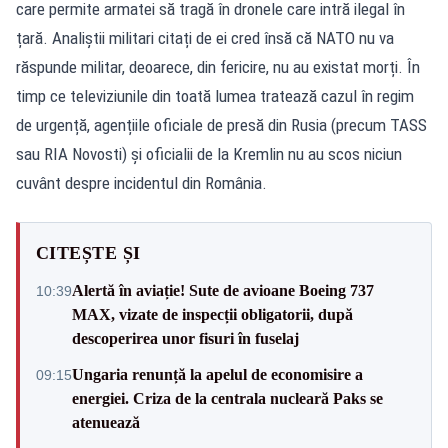
care permite armatei să tragă în dronele care intră ilegal în
țară. Analiștii militari citați de ei cred însă că NATO nu va
răspunde militar, deoarece, din fericire, nu au existat morți. În
timp ce televiziunile din toată lumea tratează cazul în regim
de urgență, agențiile oficiale de presă din Rusia (precum TASS
sau RIA Novosti) și oficialii de la Kremlin nu au scos niciun
cuvânt despre incidentul din România.
CITEȘTE ȘI
Alertă în aviație! Sute de avioane Boeing 737
10:39
MAX, vizate de inspecții obligatorii, după
descoperirea unor fisuri în fuselaj
Ungaria renunță la apelul de economisire a
09:15
energiei. Criza de la centrala nucleară Paks se
atenuează