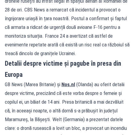
dronele rusești au intrat ilegal în spațiul aerian al României de
28 de ori. CBS News a remarcat că incidentul a provocat o
îngrijorare uriașă în țara noastră. Postul a confirmat și faptul
că armata a ridicat de urgență două avioane F-16 pentru a
monitoriza situația. France 24 a avertizat că astfel de
evenimente repetate arată că există un risc real ca războiul să
treacă dincolo de granițele Ucrainei.
Detalii despre victime și pagube în presa din
Europa
GB News (Marea Britanie) și
Nos.nl
(Olanda) au oferit detalii
despre victime, precizând că este vorba despre o femeie și
copilul ei, un băiat de 14 ani. Presa britanică a mai dezvăluit
că, în aceeași noapte, o altă dornă s-a prăbușit în județul
Maramureș, la Bășești. Welt (Germania) a prezentat datele
clare: o dronă rusească a lovit un bloc, a provocat un incendiu