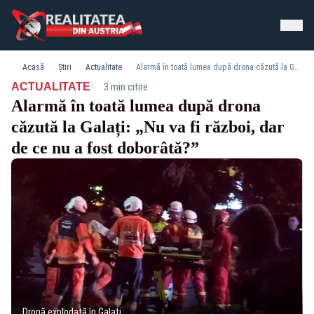
Acasă
Știri
Actualitate
Alarmă în toată lumea după drona căzută la Galați: „Nu va fi război, dar de ce nu a fost doborâtă?”
·
ACTUALITATE
3 min citire
Alarmă în toată lumea după drona
căzută la Galați: „Nu va fi război, dar
de ce nu a fost doborâtă?”
Dronă explodată în Galați