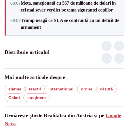
Meta, sancționată cu 567 de milioane de dolari în
08:07
cel mai sever verdict pe tema siguranței copiilor
Trump neagă că SUA se confruntă cu un deficit de
08:03
armament
Distribuie articolul
Mai multe articole despre
alarma
reacții
international
drona
căzută
Galati
susținere
Urmărește știrile Realitatea din Austria și pe
Google
News