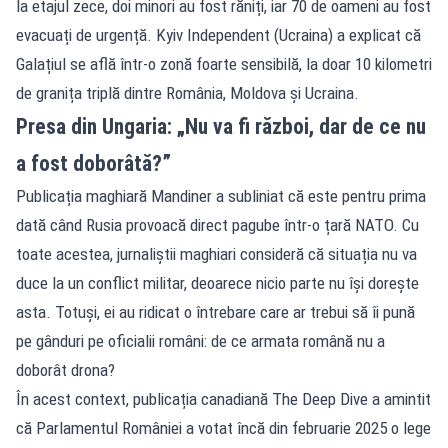
la etajul zece, doi minori au fost răniți, iar 70 de oameni au fost
evacuați de urgență. Kyiv Independent (Ucraina) a explicat că
Galațiul se află într-o zonă foarte sensibilă, la doar 10 kilometri
de granița triplă dintre România, Moldova și Ucraina.
Presa din Ungaria: „Nu va fi război, dar de ce nu
a fost doborâtă?”
Publicația maghiară Mandiner a subliniat că este pentru prima
dată când Rusia provoacă direct pagube într-o țară NATO. Cu
toate acestea, jurnaliștii maghiari consideră că situația nu va
duce la un conflict militar, deoarece nicio parte nu își dorește
asta. Totuși, ei au ridicat o întrebare care ar trebui să îi pună
pe gânduri pe oficialii români: de ce armata română nu a
doborât drona?
În acest context, publicația canadiană The Deep Dive a amintit
că Parlamentul României a votat încă din februarie 2025 o lege