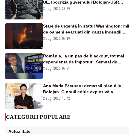
UE. Ipocrizia guvernului Bolojan-USR
după starea de alertă
2 aug. 2026, 23:29
Stare de urgență în statul Washington: mii
de oameni evacuați din cauza incendiilor
puternice de vegetație
3 aug. 2026, 07:19
România, la un pas de blackout, tot mai
dependentă de importuri. Semnal de
alarmă tras de un expert în energie
3 aug. 2026, 07:51
Ana Maria Păcuraru demască planul lui
Bolojan. O nouă ediție explozivă a
emisiunii „Miza Zilei” la Realitatea PLUS
2 aug. 2026, 15:42
CATEGORII POPULARE
Actualitate