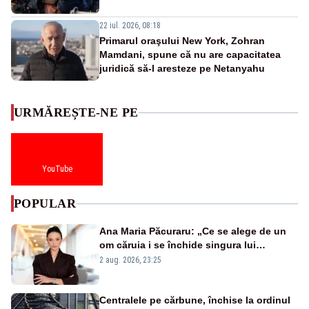
22 iul. 2026, 08:18
Primarul oraşului New York, Zohran
Mamdani, spune că nu are capacitatea
juridică să-l aresteze pe Netanyahu
URMĂREȘTE-NE PE
YouTube
POPULAR
Ana Maria Păcuraru: „Ce se alege de un
om căruia i se închide singura lui
portiță?”
2 aug. 2026, 23:25
Centralele pe cărbune, închise la ordinul