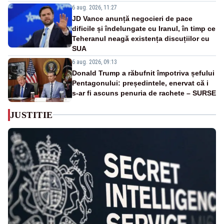
6 aug. 2026, 11:27
JD Vance anunță negocieri de pace
dificile și îndelungate cu Iranul, în timp ce
Teheranul neagă existența discuțiilor cu
SUA
6 aug. 2026, 09:13
Donald Trump a răbufnit împotriva șefului
Pentagonului: președintele, enervat că i
s-ar fi ascuns penuria de rachete – SURSE
JUSTITIE